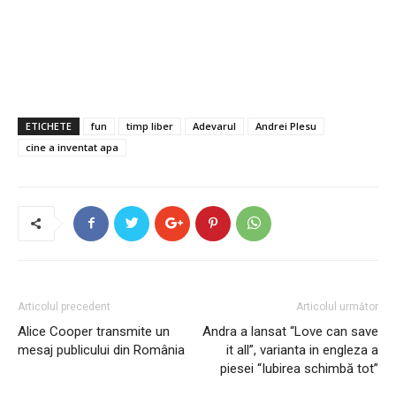
ETICHETE
fun
timp liber
Adevarul
Andrei Plesu
cine a inventat apa
Articolul precedent
Articolul următor
Alice Cooper transmite un
Andra a lansat “Love can save
mesaj publicului din România
it all”, varianta in engleza a
piesei “Iubirea schimbă tot”