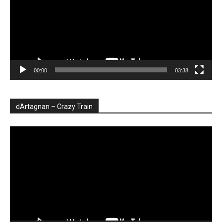
00:00
03:38
dArtagnan – Crazy Train
Player
video