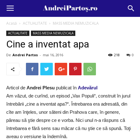
Acasă
ACTUALITATE
MASS MEDIA NEMUZICALA
ACTUALITATE
MASS MEDIA NEMUZICALA
Cine a inventat apa
De
Andrei Partos
-
mai 16, 2016
218
0
Articol de
Andrei Plesu
publicat în
Adevărul
Am văzut, de curînd, un episod „Vax Populi“, construit în jurul
întrebării „cine a inventat apa?“. Întrebarea era adresată, din
cîte am înţeles, unor săteni din Prahova care, în genere,
păreau să ştie despre ce e vorba. Nici unul n-a răspuns că
întrebarea e fără sens sau măcar că nu ştie ce să spună. Toţi
aveau o versiune la îndemînă.