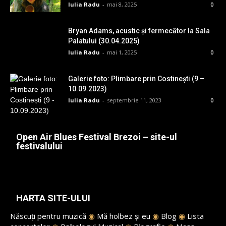
Iulia Radu
-
mai 8, 2025
0
Bryan Adams, acustic și fermecător la Sala
Palatului (30.04.2025)
Iulia Radu
-
mai 1, 2025
0
Galerie foto: Plimbare prin Costinești (9 –
10.09.2023)
Iulia Radu
-
septembrie 11, 2023
0
Open Air Blues Festival Brezoi – site-ul
festivalului
HARTA SITE-ULUI
Născuți pentru muzică
◉
Mă holbez și eu
◉
Blog
◉
Lista