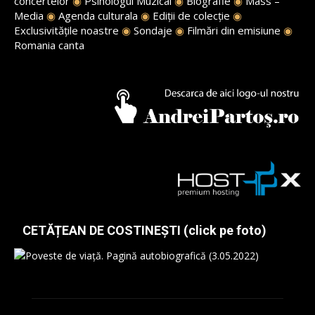
concertelor
◉
Psihologul Muzical
◉
Biografie
◉
Mass –
Media
◉
Agenda culturala
◉
Ediții de colecție
◉
Exclusivitățile noastre
◉
Sondaje
◉
Filmări din emisiune
◉
Romania canta
CETĂȚEAN DE COSTINEȘTI (click pe foto)