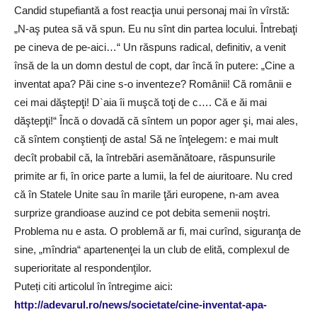
Candid stupefiantă a fost reacţia unui personaj mai în vîrstă:
„N-aş putea să vă spun. Eu nu sînt din partea locului. Întrebaţi
pe cineva de pe-aici…“ Un răspuns radical, definitiv, a venit
însă de la un domn destul de copt, dar încă în putere: „Cine a
inventat apa? Păi cine s-o inventeze? Românii! Că românii e
cei mai dăştepţi! D`aia îi muşcă toţi de c…. Că e ăi mai
dăştepţi!“ Încă o dovadă că sîntem un popor ager şi, mai ales,
că sîntem conştienţi de asta! Să ne înţelegem: e mai mult
decît probabil că, la întrebări asemănătoare, răspunsurile
primite ar fi, în orice parte a lumii, la fel de aiuritoare. Nu cred
că în Statele Unite sau în marile ţări europene, n-am avea
surprize grandioase auzind ce pot debita semenii noştri.
Problema nu e asta. O problemă ar fi, mai curînd, siguranţa de
sine, „mîndria“ apartenenţei la un club de elită, complexul de
superioritate al respondenţilor.
Puteți citi articolul în întregime aici:
http://adevarul.ro/news/societate/cine-inventat-apa-