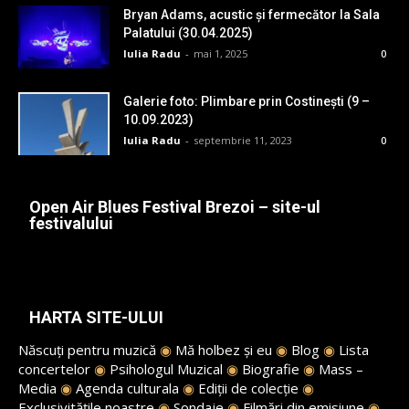
Bryan Adams, acustic și fermecător la Sala
Palatului (30.04.2025)
Iulia Radu
-
mai 1, 2025
0
Galerie foto: Plimbare prin Costinești (9 –
10.09.2023)
Iulia Radu
-
septembrie 11, 2023
0
Open Air Blues Festival Brezoi – site-ul
festivalului
HARTA SITE-ULUI
Născuți pentru muzică
◉
Mă holbez și eu
◉
Blog
◉
Lista
concertelor
◉
Psihologul Muzical
◉
Biografie
◉
Mass –
Media
◉
Agenda culturala
◉
Ediții de colecție
◉
Exclusivitățile noastre
◉
Sondaje
◉
Filmări din emisiune
◉