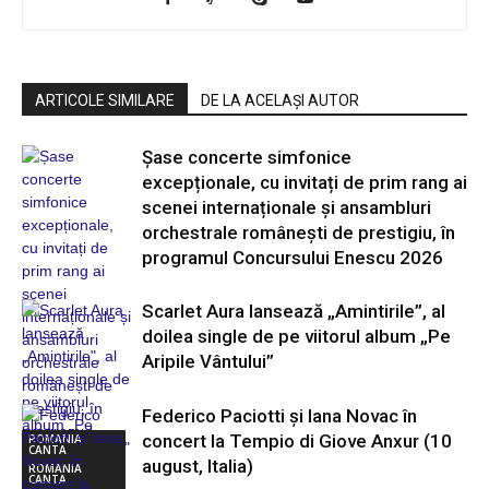
ARTICOLE SIMILARE
DE LA ACELAȘI AUTOR
Șase concerte simfonice
excepționale, cu invitați de prim rang ai
scenei internaționale și ansambluri
orchestrale românești de prestigiu, în
programul Concursului Enescu 2026
Scarlet Aura lansează „Amintirile”, al
doilea single de pe viitorul album „Pe
Aripile Vântului”
Federico Paciotti și Iana Novac în
concert la Tempio di Giove Anxur (10
ROMANIA
CANTA
august, Italia)
ROMANIA
CANTA