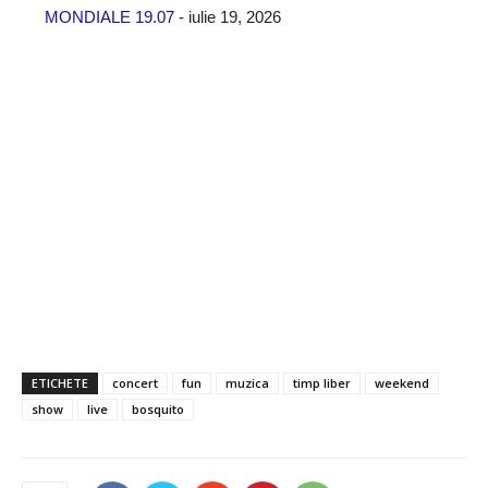
MONDIALE 19.07
- iulie 19, 2026
ETICHETE
concert
fun
muzica
timp liber
weekend
show
live
bosquito