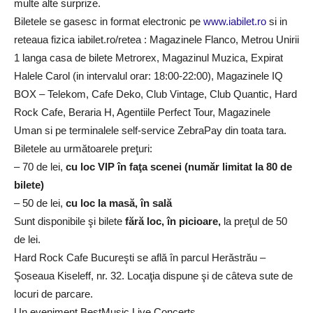
multe alte surprize.
Biletele se gasesc in format electronic pe
www.iabilet.ro
si in
reteaua fizica iabilet.ro/retea : Magazinele Flanco, Metrou Unirii
1 langa casa de bilete Metrorex, Magazinul Muzica, Expirat
Halele Carol (in intervalul orar: 18:00-22:00), Magazinele IQ
BOX – Telekom, Cafe Deko, Club Vintage, Club Quantic, Hard
Rock Cafe, Beraria H, Agentiile Perfect Tour, Magazinele
Uman si pe terminalele self-service ZebraPay din toata tara.
Biletele au următoarele preţuri:
– 70 de lei,
cu loc VIP în faţa scenei (număr limitat la 80 de
bilete)
– 50 de lei,
cu loc la masă, în sală
Sunt disponibile şi bilete
fără loc, în picioare,
la preţul de 50
de lei.
Hard Rock Cafe Bucureşti se află în parcul Herăstrău –
Şoseaua Kiseleff, nr. 32. Locaţia dispune şi de câteva sute de
locuri de parcare.
Un eveniment BestMusic Live Concerts.