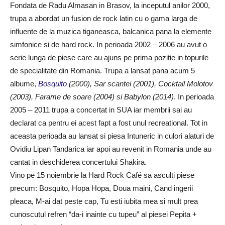
Fondata de Radu Almasan in Brasov, la inceputul anilor 2000,
trupa a abordat un fusion de rock latin cu o gama larga de
influente de la muzica tiganeasca, balcanica pana la elemente
simfonice si de hard rock. In perioada 2002 – 2006 au avut o
serie lunga de piese care au ajuns pe prima pozitie in topurile
de specialitate din Romania. Trupa a lansat pana acum 5
albume,
Bosquito
(2000), Sar scantei (2001), Cocktail Molotov
(2003), Farame de soare (2004) si Babylon (2014)
. In perioada
2005 – 2011 trupa a concertat in SUA iar membrii sai au
declarat ca pentru ei acest fapt a fost unul recreational. Tot in
aceasta perioada au lansat si piesa Intuneric in culori alaturi de
Ovidiu Lipan Tandarica iar apoi au revenit in Romania unde au
cantat in deschiderea concertului Shakira.
Vino pe 15 noiembrie la Hard Rock Café sa asculti piese
precum: Bosquito, Hopa Hopa, Doua maini, Cand ingerii
pleaca, M-ai dat peste cap, Tu esti iubita mea si mult prea
cunoscutul refren “da-i inainte cu tupeu” al piesei Pepita +