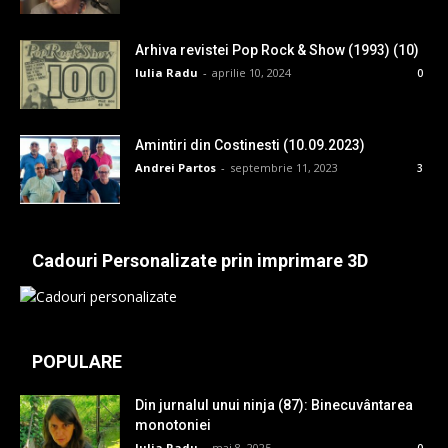
Arhiva revistei Pop Rock & Show (1993) (10)
Iulia Radu
-
aprilie 10, 2024
0
Amintiri din Costinesti (10.09.2023)
Andrei Partos
-
septembrie 11, 2023
3
Cadouri Personalizate prin imprimare 3D
POPULARE
Din jurnalul unui ninja (87): Binecuvântarea
monotoniei
Iulia Radu
-
mai 8, 2025
0