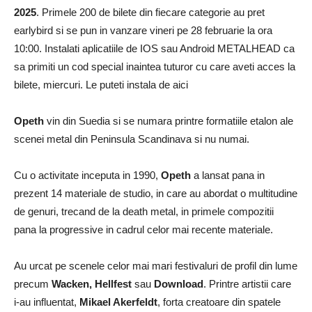
2025
. Primele 200 de bilete din fiecare categorie au pret
earlybird si se pun in vanzare vineri pe 28 februarie la ora
10:00. Instalati aplicatiile de IOS sau Android METALHEAD ca
sa primiti un cod special inaintea tuturor cu care aveti acces la
bilete, miercuri. Le puteti instala de aici
Opeth
vin din Suedia si se numara printre formatiile etalon ale
scenei metal din Peninsula Scandinava si nu numai.
Cu o activitate inceputa in 1990,
Opeth
a lansat pana in
prezent 14 materiale de studio, in care au abordat o multitudine
de genuri, trecand de la death metal, in primele compozitii
pana la progressive in cadrul celor mai recente materiale.
Au urcat pe scenele celor mai mari festivaluri de profil din lume
precum
Wacken, Hellfest
sau
Download
. Printre artistii care
i-au influentat,
Mikael Akerfeldt
, forta creatoare din spatele