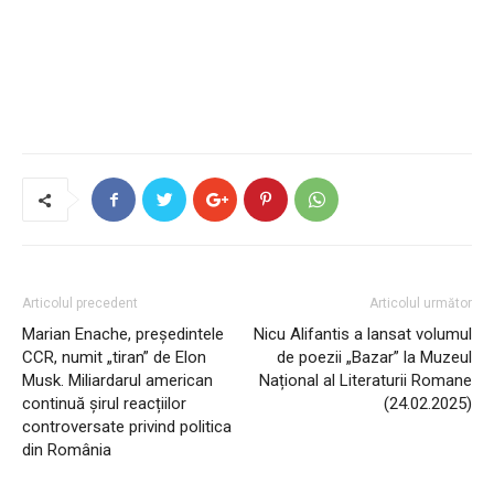
Articolul precedent
Articolul următor
Marian Enache, președintele
Nicu Alifantis a lansat volumul
CCR, numit „tiran” de Elon
de poezii „Bazar” la Muzeul
Musk. Miliardarul american
Național al Literaturii Romane
continuă șirul reacțiilor
(24.02.2025)
controversate privind politica
din România