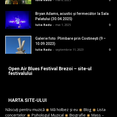
Bryan Adams, acustic și fermecător la Sala
Palatului (30.04.2025)
Iulia Radu
-
mai 1, 2025
0
Galerie foto: Plimbare prin Costinești (9 –
10.09.2023)
Iulia Radu
-
septembrie 11, 2023
0
Open Air Blues Festival Brezoi – site-ul
festivalului
HARTA SITE-ULUI
Născuți pentru muzică
◉
Mă holbez și eu
◉
Blog
◉
Lista
concertelor
◉
Psihologul Muzical
◉
Biografie
◉
Mass –