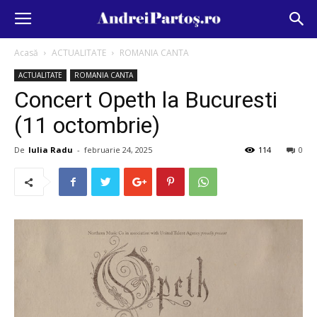
Acasă
ACTUALITATE
ROMANIA CANTA
ACTUALITATE
ROMANIA CANTA
Concert Opeth la Bucuresti
(11 octombrie)
De
Iulia Radu
-
februarie 24, 2025
114
0