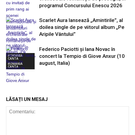
programul Concursului Enescu 2026
Scarlet Aura lansează „Amintirile”, al
doilea single de pe viitorul album „Pe
Aripile Vântului”
Federico Paciotti și Iana Novac în
concert la Tempio di Giove Anxur (10
ROMANIA
CANTA
august, Italia)
ROMANIA
CANTA
ROMANIA
CANTA
LĂSAȚI UN MESAJ