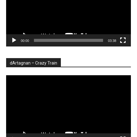
00:00
03:38
dArtagnan – Crazy Train
Player
video