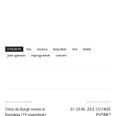
ETICHETE
fun
muzica
timp liber
live
bilete
julio iglesias
reprogramat
concert
Articolul precedent
Articolul următor
Chris de Burgh revine în
21-23.06. ZILE CU FAZE
România (19 noiembrie)
PUŢINE?