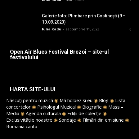
Galerie foto: Plimbare prin Costinești (9 –
10.09.2023)
Iulia Radu
-
septembrie 11, 2023
0
Open Air Blues Festival Brezoi – site-ul
festivalului
HARTA SITE-ULUI
Născuți pentru muzică
◉
Mă holbez și eu
◉
Blog
◉
Lista
concertelor
◉
Psihologul Muzical
◉
Biografie
◉
Mass –
Media
◉
Agenda culturala
◉
Ediții de colecție
◉
Exclusivitățile noastre
◉
Sondaje
◉
Filmări din emisiune
◉
Romania canta