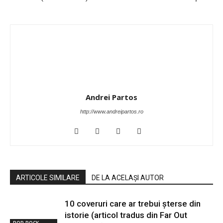
Andrei Partos
http://www.andreipartos.ro
ARTICOLE SIMILARE
DE LA ACELAȘI AUTOR
10 coveruri care ar trebui șterse din
istorie (articol tradus din Far Out
POP ROCK