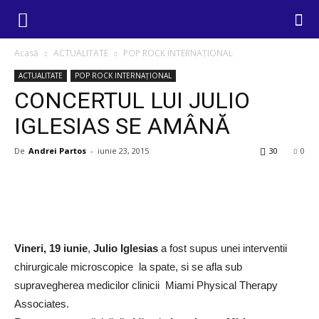
Acasă
ACTUALITATE
POP ROCK INTERNAȚIONAL
ACTUALITATE
POP ROCK INTERNAȚIONAL
CONCERTUL LUI JULIO
IGLESIAS SE AMÂNĂ
De
Andrei Partos
-
iunie 23, 2015
30
0
Vineri, 19 iunie
,
Julio Iglesias
a fost supus unei interventii
chirurgicale microscopice la spate, si se afla sub
supravegherea medicilor clinicii Miami Physical Therapy
Associates.