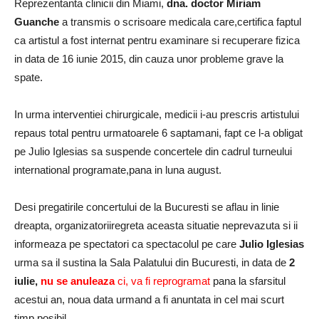
Reprezentanta clinicii din Miami,
dna. doctor Miriam
Guanche
a transmis o scrisoare medicala care,certifica faptul
ca artistul a fost internat pentru examinare si recuperare fizica
in data de 16 iunie 2015, din cauza unor probleme grave la
spate.
In urma interventiei chirurgicale, medicii i-au prescris artistului
repaus total pentru urmatoarele 6 saptamani, fapt ce l-a obligat
pe Julio Iglesias sa suspende concertele din cadrul turneului
international programate,pana in luna august.
Desi pregatirile concertului de la Bucuresti se aflau in linie
dreapta, organizatoriiregreta aceasta situatie neprevazuta si ii
informeaza pe spectatori ca spectacolul pe care
Julio Iglesias
urma sa il sustina la Sala Palatului din Bucuresti, in data de
2
iulie,
nu se anuleaza
ci, va fi reprogramat
pana la sfarsitul
acestui an, noua data urmand a fi anuntata in cel mai scurt
timp posibil.