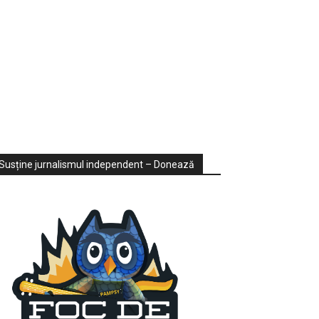
ondaje
ideo
Susține jurnalismul independent – Donează