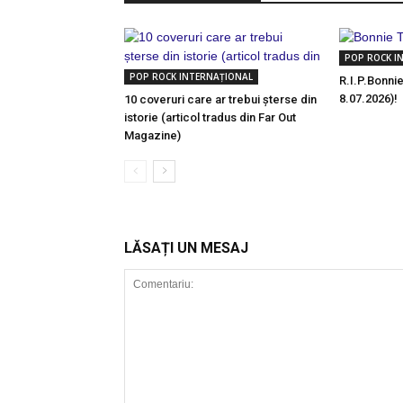
POP ROCK I
POP ROCK INTERNAȚIONAL
R.I.P.Bonnie
8.07.2026)!
10 coveruri care ar trebui șterse din
istorie (articol tradus din Far Out
Magazine)
LĂSAȚI UN MESAJ