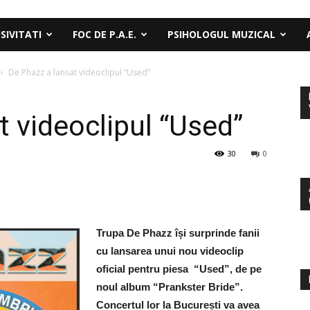
SIVITATI
FOC DE P.A.E.
PSIHOLOGUL MUZICAL
De Phazz a lansat videoclipul “Used”
t videoclipul “Used”
30
0
Trupa De Phazz își surprinde fanii
cu lansarea unui nou videoclip
oficial pentru piesa “Used”, de pe
noul album “Prankster Bride”.
Concertul lor la București va avea