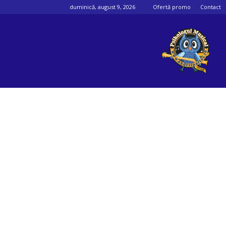
duminică, august 9, 2026
Ofertă promo
Contact
Psihologul
muzical