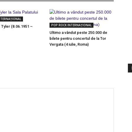
NTERNAȚIONAL
POP ROCK INTERNAȚIONAL
 Tyler (8.06.1951 –
Ultimo a vândut peste 250.000 de
bilete pentru concertul de la Tor
Vergata (4 iulie, Roma)
S
V