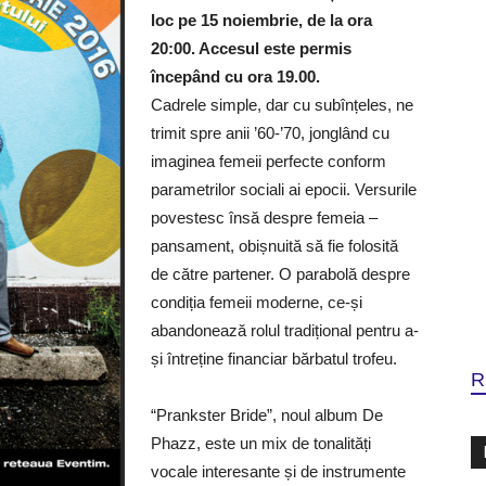
loc pe 15 noiembrie, de la ora
20:00. Accesul este permis
începând cu ora 19.00.
Cadrele simple, dar cu subînțeles, ne
trimit spre anii ’60-’70, jonglând cu
imaginea femeii perfecte conform
parametrilor sociali ai epocii. Versurile
povestesc însă despre femeia –
pansament, obișnuită să fie folosită
de către partener. O parabolă despre
condiția femeii moderne, ce-și
abandonează rolul tradițional pentru a-
și întreține financiar bărbatul trofeu.
R
“Prankster Bride”, noul album De
Phazz, este un mix de tonalități
vocale interesante și de instrumente