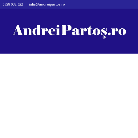
0728 032 622
iulia@andreipartos.ro