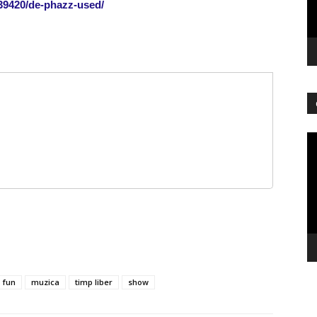
339420/de-phazz-used/
Pl
vi
fun
muzica
timp liber
show