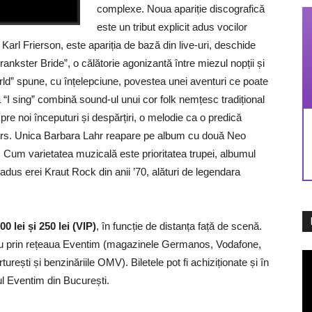
complexe. Noua apariție discografică
este un tribut explicit adus vocilor
 Karl Frierson, este apariția de bază din live-uri, deschide
rankster Bride”, o călătorie agonizantă între miezul nopții și
rld” spune, cu înțelepciune, povestea unei aventuri ce poate
a “I sing” combină sound-ul unui cor folk nemțesc tradițional
re noi începuturi și despărțiri, o melodie ca o predică
ivers. Unica Barbara Lahr reapare pe album cu două Neo
Cum varietatea muzicală este prioritatea trupei, albumul
adus erei Kraut Rock din anii ’70, alături de legendara
00 lei și 250 lei (VIP)
, în funcție de distanța față de scenă.
au prin rețeaua Eventim (magazinele Germanos, Vodafone,
Pl
urești și benzinăriile OMV). Biletele pot fi achiziționate și în
vi
ul Eventim din București.