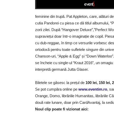
feminine din trupă. Pat Appleton, care, alături de
cutia Pandorei cu piesa ce dă titlul albumului, “P
zorii zilei. După “Hangover Deluxe”,”Perfect Wo
supraviețui doar într-o imaginație de copil. Pies
cu dub-reggae, în timp ce versurile vorbesc desp
ortodoxă pentru toate sufletele singure din un
Chanson-uri, “Apple & Egg” și “Down Waterloo”. 
se încheie cu single-ul “Kraut 2016”, un omagiu 
interpretă germană Jutta Glaser.
Biletele se găsesc la prețul de
100 lei, 150 lei, 2
Se pot cumpăra online pe
www.eventim.ro
, s
Orange, Domo, librăriile Humanitas, librăriile Cărt
două rate lunare, doar prin CardAvantaj, la sedi
Noul clip poate fi vizionat aici: