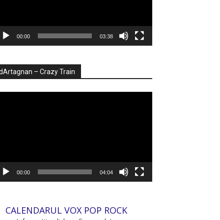
00:00
03:38
dArtagnan – Crazy Train
ayer
deo
00:00
04:04
CALENDARUL VOX POP ROCK