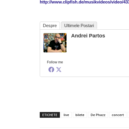
http://www.clipfish.de/musikvideos/video/4
Despre
Ultimele Postari
Andrei Partos
Follow me
ETICHETE
live
bilete
De Phazz
concert