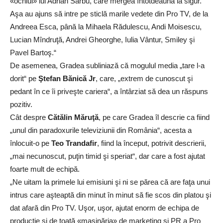
«ochiul» lui Adrian Sârbu, care mergea întotdeauna la sigur.
Aşa au ajuns să intre pe sticlă marile vedete din Pro TV, de la
Andreea Esca, până la Mihaela Rădulescu, Andi Moisescu,
Lucian Mîndruţă, Andrei Gheorghe, Iulia Vântur, Smiley şi
Pavel Bartoş.“
De asemenea, Gradea subliniază că mogulul media „tare l-a
dorit“ pe
Ştefan Bănică Jr
, care, „extrem de cunoscut şi
pedant în ce îi priveşte cariera“, a întârziat să dea un răspuns
pozitiv.
Cât despre
Cătălin Măruţă
, pe care Gradea îl descrie ca fiind
„unul din paradoxurile televiziunii din România“, acesta a
înlocuit-o pe
Teo Trandafir
, fiind la început, potrivit descrierii,
„mai necunoscut, puţin timid şi speriat“, dar care a fost ajutat
foarte mult de echipă.
„Ne uitam la primele lui emisiuni şi ni se părea că are faţa unui
intrus care aşteaptă din minut în minut să fie scos din platou şi
dat afară din Pro TV. Uşor, uşor, ajutat enorm de echipa de
producţie şi de toată «maşinăria» de marketing şi PR a Pro