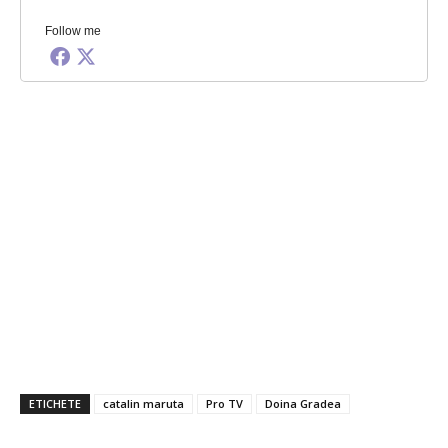
Follow me
ETICHETE
catalin maruta
Pro TV
Doina Gradea