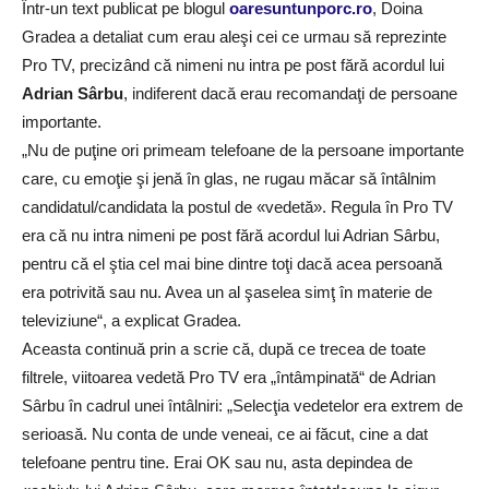
Într-un text publicat pe blogul
oaresuntunporc.ro
, Doina
Gradea a detaliat cum erau aleşi cei ce urmau să reprezinte
Pro TV, precizând că nimeni nu intra pe post fără acordul lui
Adrian Sârbu
, indiferent dacă erau recomandaţi de persoane
importante.
„Nu de puţine ori primeam telefoane de la persoane importante
care, cu emoţie şi jenă în glas, ne rugau măcar să întâlnim
candidatul/candidata la postul de «vedetă». Regula în Pro TV
era că nu intra nimeni pe post fără acordul lui Adrian Sârbu,
pentru că el ştia cel mai bine dintre toţi dacă acea persoană
era potrivită sau nu. Avea un al şaselea simţ în materie de
televiziune“, a explicat Gradea.
Aceasta continuă prin a scrie că, după ce trecea de toate
filtrele, viitoarea vedetă Pro TV era „întâmpinată“ de Adrian
Sârbu în cadrul unei întâlniri: „Selecţia vedetelor era extrem de
serioasă. Nu conta de unde veneai, ce ai făcut, cine a dat
telefoane pentru tine. Erai OK sau nu, asta depindea de