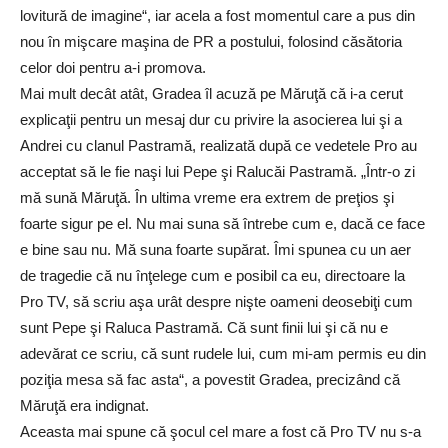
lovitură de imagine“, iar acela a fost momentul care a pus din
nou în mişcare maşina de PR a postului, folosind căsătoria
celor doi pentru a-i promova.
Mai mult decât atât, Gradea îl acuză pe Măruţă că i-a cerut
explicaţii pentru un mesaj dur cu privire la asocierea lui şi a
Andrei cu clanul Pastramă, realizată după ce vedetele Pro au
acceptat să le fie naşi lui Pepe şi Ralucăi Pastramă. „Într-o zi
mă sună Măruţă. În ultima vreme era extrem de preţios şi
foarte sigur pe el. Nu mai suna să întrebe cum e, dacă ce face
e bine sau nu. Mă suna foarte supărat. Îmi spunea cu un aer
de tragedie că nu înţelege cum e posibil ca eu, directoare la
Pro TV, să scriu aşa urât despre nişte oameni deosebiţi cum
sunt Pepe şi Raluca Pastramă. Că sunt finii lui şi că nu e
adevărat ce scriu, că sunt rudele lui, cum mi-am permis eu din
poziţia mesa să fac asta“, a povestit Gradea, precizând că
Măruţă era indignat.
Aceasta mai spune că şocul cel mare a fost că Pro TV nu s-a