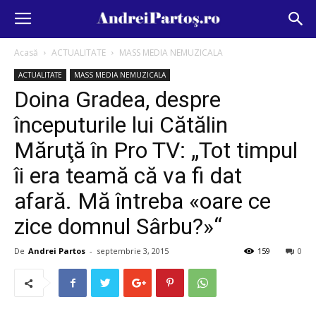
Acasă
ACTUALITATE
MASS MEDIA NEMUZICALA
ACTUALITATE
MASS MEDIA NEMUZICALA
Doina Gradea, despre
începuturile lui Cătălin
Măruţă în Pro TV: „Tot timpul
îi era teamă că va fi dat
afară. Mă întreba «oare ce
zice domnul Sârbu?»“
De
Andrei Partos
-
septembrie 3, 2015
159
0