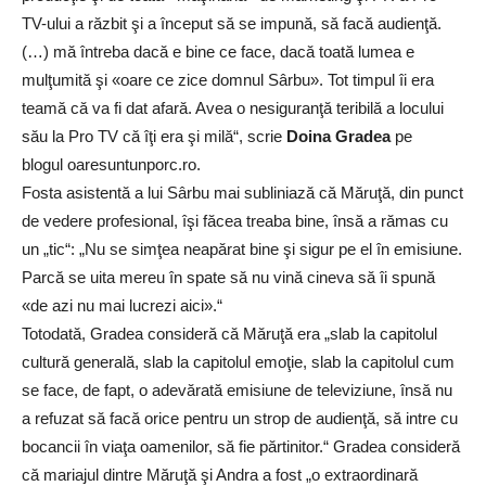
TV-ului a răzbit şi a început să se impună, să facă audienţă.
(…) mă întreba dacă e bine ce face, dacă toată lumea e
mulţumită şi «oare ce zice domnul Sârbu». Tot timpul îi era
teamă că va fi dat afară. Avea o nesiguranţă teribilă a locului
său la Pro TV că îţi era şi milă“, scrie
Doina Gradea
pe
blogul oaresuntunporc.ro.
Fosta asistentă a lui Sârbu mai subliniază că Măruţă, din punct
de vedere profesional, îşi făcea treaba bine, însă a rămas cu
un „tic“: „Nu se simţea neapărat bine şi sigur pe el în emisiune.
Parcă se uita mereu în spate să nu vină cineva să îi spună
«de azi nu mai lucrezi aici».“
Totodată, Gradea consideră că Măruţă era „slab la capitolul
cultură generală, slab la capitolul emoţie, slab la capitolul cum
se face, de fapt, o adevărată emisiune de televiziune, însă nu
a refuzat să facă orice pentru un strop de audienţă, să intre cu
bocancii în viaţa oamenilor, să fie părtinitor.“ Gradea consideră
că mariajul dintre Măruţă şi Andra a fost „o extraordinară