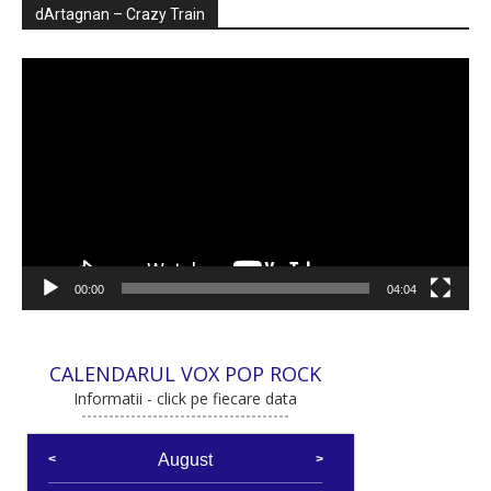
dArtagnan – Crazy Train
Player
video
00:00
04:04
CALENDARUL VOX POP ROCK
Informatii - click pe fiecare data
August