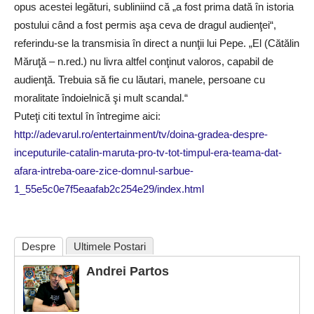
opus acestei legături, subliniind că „a fost prima dată în istoria
postului când a fost permis aşa ceva de dragul audienţei“,
referindu-se la transmisia în direct a nunţii lui Pepe. „El (Cătălin
Măruţă – n.red.) nu livra altfel conţinut valoros, capabil de
audienţă. Trebuia să fie cu lăutari, manele, persoane cu
moralitate îndoielnică şi mult scandal.“
Puteţi citi textul în întregime aici:
http://adevarul.ro/entertainment/tv/doina-gradea-despre-
inceputurile-catalin-maruta-pro-tv-tot-timpul-era-teama-dat-
afara-intreba-oare-zice-domnul-sarbue-
1_55e5c0e7f5eaafab2c254e29/index.html
Despre
Ultimele Postari
Andrei Partos