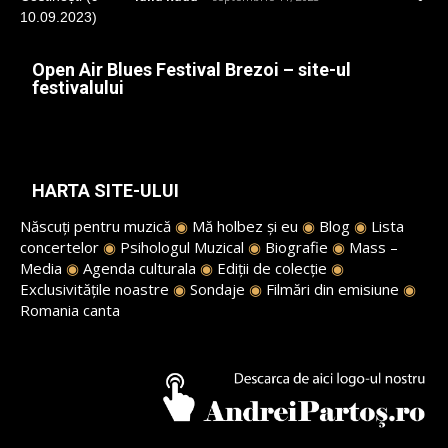
Open Air Blues Festival Brezoi – site-ul
festivalului
HARTA SITE-ULUI
Născuți pentru muzică
◉
Mă holbez și eu
◉
Blog
◉
Lista
concertelor
◉
Psihologul Muzical
◉
Biografie
◉
Mass –
Media
◉
Agenda culturala
◉
Ediții de colecție
◉
Exclusivitățile noastre
◉
Sondaje
◉
Filmări din emisiune
◉
Romania canta