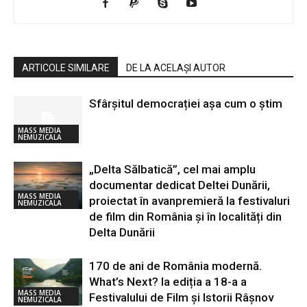
ARTICOLE SIMILARE
DE LA ACELAȘI AUTOR
Sfârșitul democrației așa cum o știm
MASS MEDIA
NEMUZICALA
„Delta Sălbatică”, cel mai amplu
documentar dedicat Deltei Dunării,
MASS MEDIA
proiectat în avanpremieră la festivaluri
NEMUZICALA
de film din România și în localități din
Delta Dunării
170 de ani de România modernă.
What’s Next? la ediția a 18-a a
MASS MEDIA
Festivalului de Film și Istorii Râșnov
NEMUZICALA