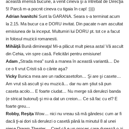
această imensă bucurie, a venit cineva şi a întrebat de Direcţia
5! Parcă m-a pocnit cineva cu tigaia în cap! :))))
Adrian Ivanitchi
Sunt la GARANA. Seara s-a terminat acum
la 2.15. Ma bucur ca e DORU invitat. Din pacate n-am ascultat
emisiunea de la inceput. Multumiri lui DORU pt. tot ce a facut
in folosul muzicii romanesti.
Mihăiţă
Bună dimineaţa! Mi-a plăcut mult piesa asta! Vă ascult
din Cehia, vin spre casă. Felicitări pentru emisiune!
Adam
„Strada mea” sună a manea în această variantă… De
ce o fi vrut Cristi să o cânte aşa?
Vicky
Bunica mea are un radiocasetofon… Şi are şi casete…
Am vrut să ascult şi eu muzică… dar nu am ştiut să pun
caseta acolo… E foarte ciudat… Nu merge să derulezi banda
(e stricat butonul) şi mi-a dat un creion… Ce să fac cu el? E
foarte greu…
Robby, Reşiţa
Wow… nici nu vreau să mă gândesc cum ar fi
dacă ţi-ai dori să derulezi o casetă până la minutul 8 al unei
piese Dream Theater… Cred că e un proces care durează o zi