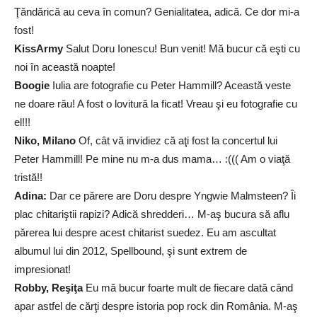
Ţăndărică au ceva în comun? Genialitatea, adică. Ce dor mi-a
fost!
KissArmy
Salut Doru Ionescu! Bun venit! Mă bucur că eşti cu
noi în această noapte!
Boogie
Iulia are fotografie cu Peter Hammill? Această veste
ne doare rău! A fost o lovitură la ficat! Vreau şi eu fotografie cu
el!!!
Niko, Milano
Of, cât vă invidiez că aţi fost la concertul lui
Peter Hammill! Pe mine nu m-a dus mama… :((( Am o viaţă
tristă!!
Adina:
Dar ce părere are Doru despre Yngwie Malmsteen? Îi
plac chitariştii rapizi? Adică shredderi… M-aş bucura să aflu
părerea lui despre acest chitarist suedez. Eu am ascultat
albumul lui din 2012, Spellbound, şi sunt extrem de
impresionat!
Robby, Reşiţa
Eu mă bucur foarte mult de fiecare dată când
apar astfel de cărţi despre istoria pop rock din România. M-aş