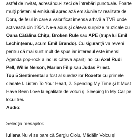
astfel de invitat, adresându-i zeci de întrebări punctuale. Foarte
mulţi prieteni ai emisiunii apreciază emisiunile tv realizate de
Doru, de felul în care a valorificat imensa arhivă a TVR unde
activează din 1994. Ne-a adus şi câteva surprize muzicale cu
Oana Cătălina Chiţu, Broken Rule
sau
APE
(trupa lui
Emil
Lechinţeanu
, acum
Emil Brando
). Cu siguranţă va reveni
pentru că mai sunt mult de spus iar interesul este imens!
Agenda pop-rock a inclus câteva apariţii noi cu
Axel Rudi
Pell, Willie Nelson, Marian Filip
sau
Judas Priest
.
Top 5 Sentimental
a fost al suedezilor
Roxette
cu primele
clasate !. Listen To Your Heart, 2. Spending My Time şi It Must
Have Been Love la egalitate de voturi şi Sleeping In My Car pe
locul trei.
Audio:
Selecţia mesajelor:
Iuliana
Nu vi se pare că Sergiu Cioiu, Mădălin Voicu şi