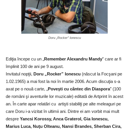
Doru „Rocker” Ionescu
Ediţia începe cu un „
Remember Alexandru Mandy
” care ar fi
împlinit 100 de ani pe 9 august.
Invitatul nopţii,
Doru „Rocker” Ionescu
(născut la Focşani pe
1.02.1965) a mai fost la noi în martie 2006. Acum discuţia s-a
axat pe o nouă carte, „
Poveşti cu cântec din Diaspora
” (100
de români şi aventurile lor muzicale) editată de Artprint în acest
an. În carte apar relatări cu artişti stabiliţi pe alte meleaguri pe
care Doru i-a vizitat în ultimii ani. Dintre ei am vorbit mai mult
despre
Yancsi Korossy, Anca Graterol, Gia Ionescu,
Marius Luca, Nuţu Olteanu, Nansi Brandes, Sherban Cira,