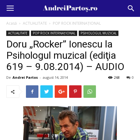
Acasă
ACTUALITATE
POP ROCK INTERNAȚIONAL
ACTUALITATE
POP ROCK INTERNAȚIONAL
PSIHOLOGUL MUZICAL
Doru „Rocker” Ionescu la
Psihologul muzical (ediţia
619 – 9.08.2014) – AUDIO
De
Andrei Partos
-
august 14, 2014
268
0