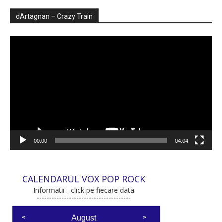
dArtagnan – Crazy Train
Player
video
00:00
04:04
CALENDARUL VOX POP ROCK
Informatii - click pe fiecare data
August