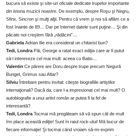
bucura să existe şi site-uri oficiale dedicate trupelor importante
din istoria muzicii noastre. De exemplu, despre Roşu şi Negru,
Sfinx, Sincron şi mulţi alţii. Pentru că vrem şi noi să aflăm ce a
fost înainte de 89… Dar pe Internet datele sunt puţine… Şi din
păcate noi creştem fără „rădăcini”…
Gabriela
Adrian Ilie era considerat un chitarist bun?
Tedi, Londra
Păi, George a ratat exact ediţia care ar fi putut
să-l intereseze cel mai mult: aceea cu Batio…
Valentin
Ce părere are Doru despre trupe precum Negură
Bunget, Grimus sau Altar?
Silviu
Întrebare pentru invitat: citeşte biografiile artiştilor
internaţionali? Dacă da, care l-a impresionat cel mai mult? O
autobiografie a unui artist român ar putea fi la fel de
interesantă?
Tedi, Londra
Tocmai mă pregăteam să vă spun cât de mult
îmi place această ediţie! Sunt în raiul rock-ului! Mă bucur de
fiecare informaţie! Şi tocmai când vroiam să-mi exprim