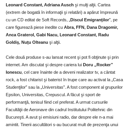
Leonard Constant, Adriana Ausch
şi mulţi alţii. Cartea
(extrem de bogată în informaţii şi relatări) a apărut împreună
cu un CD editat de Soft Records, „
Discul Emigranţilor
”, pe
care figurează piese inedite cu
Abra, FFN, Dana Dragomir,
Anca Graterol, Gabi Nacu,
Leonard Constant,
Radu
Goldiş,
Nuţu Olteanu
şi alţii.
Cele două produse s-au lansat recent şi pot fi obţinute şi prin
internet. Am discutat şi despre cariera lui
Doru „Rocker”
Ionescu
, cel care înainte de a deveni realizator tv, a cântat
rock, a fost chitarist şi baterist în trupe care au activat la „Casa
Studenţilor” sau la „Universitas”. A fost component al grupurilor
Epsilon, Universitas, Crepuscul. A făcut şi sport de
performanţă, tenisul fiind cel preferat. A urmat cursurile
Facultăţii de Aeronave din cadrul Institutului Politehnic din
Bucureşti. A avut şi emisiuni radio, dar despre ele n-a mai
amintit. Tinerii ascultători s-au bucurat mult de prezenţa unui