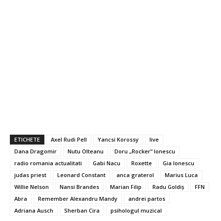
ETICHETE
Axel Rudi Pell
Yancsi Korossy
live
Dana Dragomir
Nutu Olteanu
Doru „Rocker” Ionescu
radio romania actualitati
Gabi Nacu
Roxette
Gia Ionescu
judas priest
Leonard Constant
anca graterol
Marius Luca
Willie Nelson
Nansi Brandes
Marian Filip
Radu Goldiş
FFN
Abra
Remember Alexandru Mandy
andrei partos
Adriana Ausch
Sherban Cira
psihologul muzical