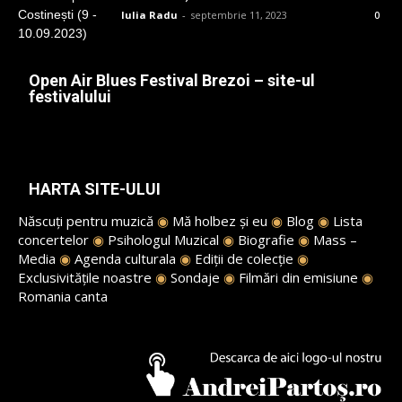
Iulia Radu
-
septembrie 11, 2023
0
Open Air Blues Festival Brezoi – site-ul
festivalului
HARTA SITE-ULUI
Născuți pentru muzică
◉
Mă holbez și eu
◉
Blog
◉
Lista
concertelor
◉
Psihologul Muzical
◉
Biografie
◉
Mass –
Media
◉
Agenda culturala
◉
Ediții de colecție
◉
Exclusivitățile noastre
◉
Sondaje
◉
Filmări din emisiune
◉
Romania canta