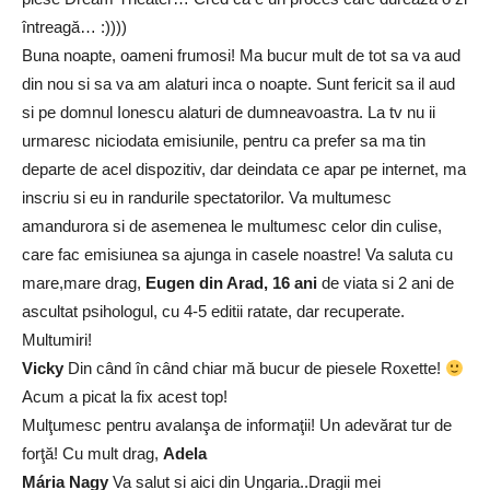
întreagă… :))))
Buna noapte, oameni frumosi! Ma bucur mult de tot sa va aud
din nou si sa va am alaturi inca o noapte. Sunt fericit sa il aud
si pe domnul Ionescu alaturi de dumneavoastra. La tv nu ii
urmaresc niciodata emisiunile, pentru ca prefer sa ma tin
departe de acel dispozitiv, dar deindata ce apar pe internet, ma
inscriu si eu in randurile spectatorilor. Va multumesc
amandurora si de asemenea le multumesc celor din culise,
care fac emisiunea sa ajunga in casele noastre! Va saluta cu
mare,mare drag,
Eugen din Arad, 16 ani
de viata si 2 ani de
ascultat psihologul, cu 4-5 editii ratate, dar recuperate.
Multumiri!
Vicky
Din când în când chiar mă bucur de piesele Roxette!
Acum a picat la fix acest top!
Mulţumesc pentru avalanşa de informaţii! Un adevărat tur de
forţă! Cu mult drag,
Adela
Mária Nagy
Va salut si aici din Ungaria..Dragii mei