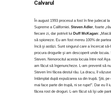
Calvarul
În august 1993 procesul a fost în fine judecat la 
Supreme a Californiei.
Steven Adler
, foarte „ră
fiecare zi, dar potrivit lui
Duff McKagan
: „Maică
să spioneze. Eu am fost mereu 100% de partea 
încă şi astăzi. Sunt singurul care a încercat să-
procura drogurile şi am descoperit unde locuia. 
Steven. Nenorocitul acesta locuia între noi! A
am făcut să îngenuncheze. L-am prevenit să nu 
Steven îmi făcea destul rău. La dracu, îl văzus
întâmplat după expulzarea sa din trupă. Ştii, pe c
mai face parte din trupă, ni se rupe!”. Dar eu îl 
făcea rost de droguri. L-am făcut să îşi ude panta