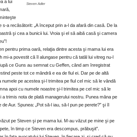
a a lui
Steven Adler
imară,
aminteşte
 s-a recăsătorit: „A început prin a-l da afară din casă. De la
astră şi cea a bunicii lui. Vroia şi el să aibă casă şi camera
eu”!
en pentru prima oară, relaţia dintre acesta şi mama lui era
h mi-a povestit că îl alungase pentru că tatăl lui vitreg nu-l
 după ce Guns au semnat cu Geffen, când am înregistrat
stind peste tot ce mândră e ea de fiul ei. Dar pe de altă
numele pe acestea şi-l trimitea pe fiul cel mic să le vândă
emna apoi cu numele noastre şi-l trimitea pe cel mic să le
şi a trimis nota de plată managerului nostru. Punea mâna pe
e de Aur. Spunea: „Pot să-l iau, să-l pun pe perete?” şi îl
„L-au văzut pe Steven şi pe mama lui. M-au văzut pe mine şi pe
aspete, în timp ce Steven era descompus, prăbuşit”.
 în faţa avocatului lui Steven, în fiecare zi, şi cred că nu