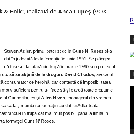
k & Folk
”, realizată de
Anca Lupeş
(VOX
R
Steven Adler
, primul baterist de la
Guns N’ Roses
şi-a
dat în judecată fosta formaţie în iunie 1991. Se plângea
că fusese dat afară din trupă în martie 1990 sub pretextul
grup:
să se abţină de la droguri
.
David Chodos
, avocatul
că consumator de heroină, dar contestă că imposibilitatea
Pl
un motiv suficient pentru a-l face să-şi piardă toate drepturile
vi
ic al Gunnerilor, ca şi
Allen Niven
, managerul din vremea
că ceilalţi membri ai formaţii i-au dat lui Adler toată
păstrându-l în trupă cât mai mult posibil, până la limita în
enţa formaţiei Guns N’ Roses.