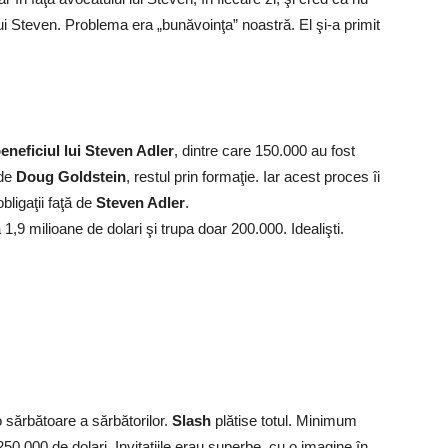
lui Steven. Problema era „bunăvoinţa” noastră. El şi-a primit
beneficiul lui Steven Adler
, dintre care 150.000 au fost
 de
Doug Goldstein
, restul prin formaţie. Iar acest proces îi
ligaţii faţă de
Steven Adler
.
 1,9 milioane de dolari şi trupa doar 200.000. Idealişti.
 sărbătoare a sărbătorilor.
Slash
plătise totul. Minimum
50.000 de dolari. Invitaţiile erau superbe, cu o imagine în