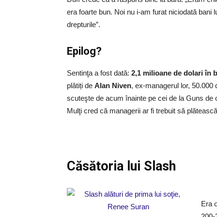
era foarte bun. Noi nu i-am furat niciodată bani 
drepturile”.
Epilog?
Sentinţa a fost dată:
2,1 milioane de dolari în 
plătiți de
Alan Niven
, ex-managerul lor, 50.000
scuteşte de acum înainte pe cei de la Guns de ob
Mulţi cred că managerii ar fi trebuit să plătească
Căsătoria lui Slash
Era o
200-2