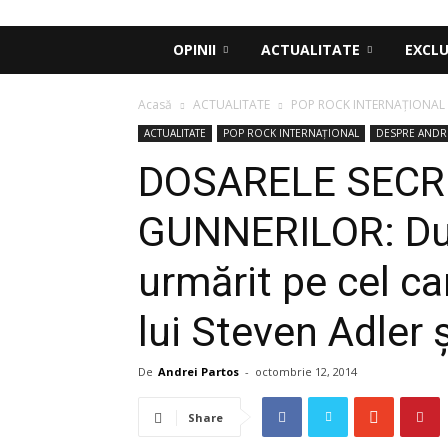
OPINII
ACTUALITATE
EXCLU
Acasă
ACTUALITATE
POP ROCK INTERNAȚIONAL
ACTUALITATE
POP ROCK INTERNAȚIONAL
DESPRE ANDR
DOSARELE SECR
GUNNERILOR: Du
urmărit pe cel ca
lui Steven Adler ș
De
Andrei Partos
-
octombrie 12, 2014
Share