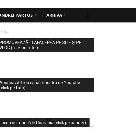
ANDREI PARTOS
ARHIVA
îi...
PROMOVEAZĂ-ȚI AFACEREA PE SITE ȘI PE
VLOG (click pe foto!)
Abonează-te la canalul nostru de Youtube
(click pe foto)
Locuri de muncă în România (click pe banner)