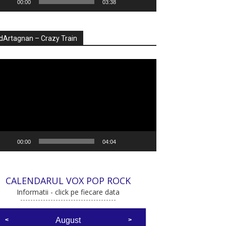
00:00
03:38
dArtagnan – Crazy Train
ayer
deo
00:00
04:04
CALENDARUL VOX POP ROCK
Informatii - click pe fiecare data
August