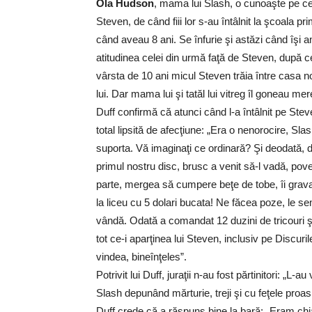
Ola Hudson
, mama lui Slash, o cunoaşte pe ce
Steven, de când fiii lor s-au întâlnit la şcoala pr
când aveau 8 ani. Se înfurie şi astăzi când îşi 
atitudinea celei din urmă faţă de Steven, după ce
vârsta de 10 ani micul Steven trăia între casa no
lui. Dar mama lui şi tatăl lui vitreg îl goneau mer
Duff confirmă că atunci când l-a întâlnit pe Stev
total lipsită de afecţiune: „Era o nenorocire, Slas
suporta. Vă imaginaţi ce ordinară? Şi deodată,
primul nostru disc, brusc a venit să-l vadă, pove
parte, mergea să cumpere beţe de tobe, îi grava 
la liceu cu 5 dolari bucata! Ne făcea poze, le s
vândă. Odată a comandat 12 duzini de tricouri 
tot ce-i aparţinea lui Steven, inclusiv pe Discuril
vindea, bineînţeles”.
Potrivit lui Duff, juraţii n-au fost părtinitori: 
Slash depunând mărturie, treji şi cu feţele pro
Duff crede că a răspuns bine la bară: „Eram chiar