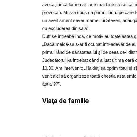
avocaţilor că lumea ar face mai bine să se calme
provocări. Mi s-a spus că primul lucru pe care l-
un avertisment sever mamei lui Steven, adăugând
cu excluderea din sală”.
Duff se întreabă încă, ce motiv au toate astea şi
„Dacă maică-sa s-ar fi ocupat într-adevăr de el, d
primul rând de sănătatea lui şi de ceea ce-l dis
Judecătorul l-a întrebat când a luat ultima oară
10.30. Am intervenit: „Haideţi să oprim totul şi 
venit aici să organizeze toată chestia asta smio
ăştia”??”.
Viaţa de familie