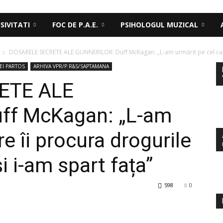
SIVITATI
FOC DE P.A.E.
PSIHOLOGUL MUZICAL
DOSARELE SECRETE ALE GUNNERILOR: Duff McKagan: „L-am urmărit pe cel care 
EI PARTOS
ARHIVA VPR/P.R&S/SAPTAMANA
ETE ALE
ff McKagan: „L-am
re îi procura drogurile
i i-am spart fața”
598
0