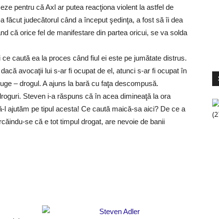
ze pentru că Axl ar putea reacţiona violent la astfel de
a făcut judecătorul când a început şedinţa, a fost să îi dea
 că orice fel de manifestare din partea oricui, se va solda
 ce caută ea la proces când fiul ei este pe jumătate distrus.
acă avocaţii lui s-ar fi ocupat de el, atunci s-ar fi ocupat în
S
V
truge – drogul. A ajuns la bară cu faţa descompusă.
 droguri. Steven i-a răspuns că în acea dimineaţă la ora
să-l ajutăm pe tipul acesta! Ce caută maică-sa aici? De ce a
rcăindu-se că e tot timpul drogat, are nevoie de banii