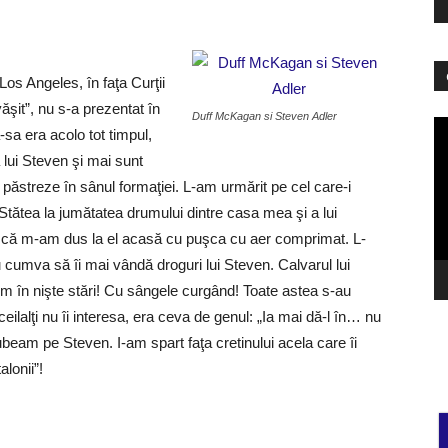
Los Angeles, în faţa Curţii
văşit”, nu s-a prezentat în
Duff McKagan si Steven Adler
Pl
-sa era acolo tot timpul,
vi
lui Steven şi mai sunt
l păstreze în sânul formaţiei. L-am urmărit pe cel care-i
Stătea la jumătatea drumului dintre casa mea şi a lui
şa că m-am dus la el acasă cu puşca cu aer comprimat. L-
cumva să îi mai vândă droguri lui Steven. Calvarul lui
em în nişte stări! Cu sângele curgând! Toate astea s-au
eilalţi nu îi interesa, era ceva de genul: „Ia mai dă-l în… nu
iubeam pe Steven. I-am spart faţa cretinului acela care îi
lonii”!