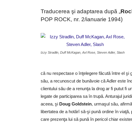
Traducerea şi adaptarea după „
Roc
POP ROCK, nr. 2/ianuarie 1994)
Izzy Stradlin, Duff McKagan, Axl Rose, Steven Adler, Slash
că nu respectase o înţelegere făcută între el şi 
său, a recunoscut de bunăvoie că Adler este în
clientului său de a renunţa la drog ar fi putut fi 
legate de participarea sa în trupă. Anturajul jurid
aceea, şi
Doug Goldstein
, urmaşul său, afirmă 
libertatea de a hotărî să-şi pună ordine în viaţă, 
care prezenţa lui să pună în pericol chiar exist