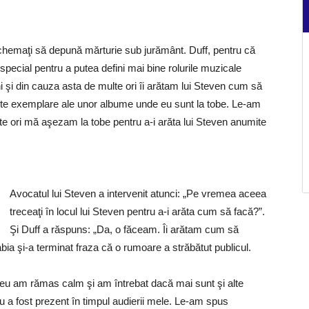
chemaţi să depună mărturie sub jurământ. Duff, pentru că
d special pentru a putea defini mai bine rolurile muzicale
ni şi din cauza asta de multe ori îi arătam lui Steven cum să
lte exemplare ale unor albume unde eu sunt la tobe. Le-am
ulte ori mă aşezam la tobe pentru a-i arăta lui Steven anumite
Avocatul lui Steven a intervenit atunci: „Pe vremea aceea
treceaţi în locul lui Steven pentru a-i arăta cum să facă?”.
Şi Duff a răspuns: „Da, o făceam. Îi arătam cum să
abia şi-a terminat fraza că o rumoare a străbătut publicul.
r eu am rămas calm şi am întrebat dacă mai sunt şi alte
nu a fost prezent în timpul audierii mele. Le-am spus