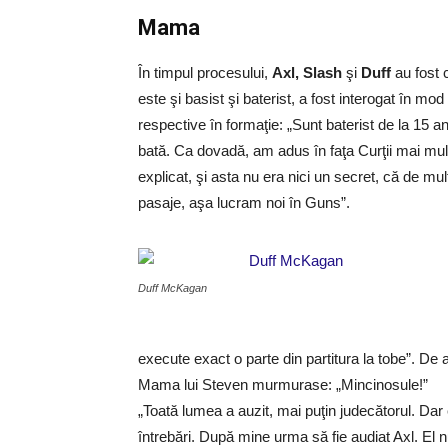
Mama
În timpul procesului,
Axl, Slash
şi
Duff
au fost 
este şi basist şi baterist, a fost interogat în mo
respective în formaţie: „Sunt baterist de la 15 a
bată. Ca dovadă, am adus în faţa Curţii mai mu
explicat, şi asta nu era nici un secret, că de m
pasaje, aşa lucram noi în Guns”.
Duff McKagan
execute exact o parte din partitura la tobe”. De 
Mama lui Steven murmurase: „Mincinosule!”
„Toată lumea a auzit, mai puţin judecătorul. Da
întrebări. După mine urma să fie audiat Axl. El 