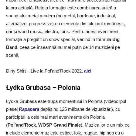
la ora actuală. Rețeta formației este combinarea unică a
sound-ului metal modern (nu metal, hardcore, industrial,
alternative, progressive) cu elemente din folclorul românesc,
dar și world music, electro, funk. Pentru acest eveniment,
formația a pregătit un show special, venind în formula
Big
Band
, ceea ce înseamnă nu mai puțin de 14 muzicieni pe
scenă.
Dirty Shirt – Live la Pol’and’Rock 2022,
aici
.
Łydka Grubasa – Polonia
Łydka Grubasa este trupa momentului în Polonia (videoclipul
piesei
Rapapara
depășind 125 milioane de vizualizări), cu
participări la cele mai mari evenimente din Polonia
(
Pol’and’Rock
,
WOSP Grand Finale
). Muzica lor e un mix ce
include elemente muzicale estice, folk, reggae, hip hop cu o