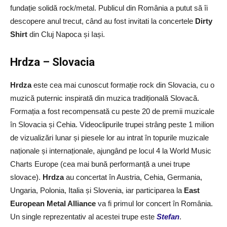
fundație solidă rock/metal. Publicul din România a putut să îi
descopere anul trecut, când au fost invitati la concertele
Dirty
Shirt
din Cluj Napoca și Iași.
Hrdza – Slovacia
Hrdza
este cea mai cunoscut formație rock din Slovacia, cu o
muzică puternic inspirată din muzica tradițională Slovacă.
Formația a fost recompensată cu peste 20 de premii muzicale
în Slovacia și Cehia. Videoclipurile trupei strâng peste 1 milion
de vizualizări lunar și piesele lor au intrat în topurile muzicale
naționale și internaționale, ajungând pe locul 4 la World Music
Charts Europe (cea mai bună performanță a unei trupe
slovace).
Hrdza
au concertat în Austria, Cehia, Germania,
Ungaria, Polonia, Italia și Slovenia, iar participarea la
East
European Metal Alliance
va fi primul lor concert în România.
Un single reprezentativ al acestei trupe este
Stefan
.