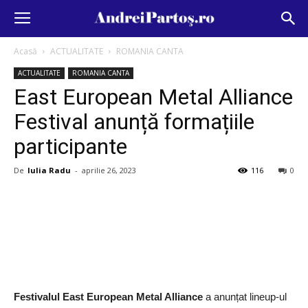
Acasă
ACTUALITATE
ROMANIA CANTA
ACTUALITATE
ROMANIA CANTA
East European Metal Alliance
Festival anunță formațiile
participante
De
Iulia Radu
-
aprilie 26, 2023
116
0
Festivalul East European Metal Alliance
a anunțat lineup-ul