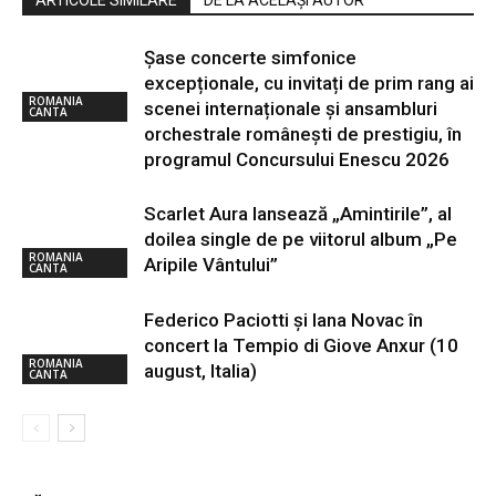
ARTICOLE SIMILARE
DE LA ACELAȘI AUTOR
Șase concerte simfonice
excepționale, cu invitați de prim rang ai
ROMANIA
scenei internaționale și ansambluri
CANTA
orchestrale românești de prestigiu, în
programul Concursului Enescu 2026
Scarlet Aura lansează „Amintirile”, al
doilea single de pe viitorul album „Pe
ROMANIA
Aripile Vântului”
CANTA
Federico Paciotti și Iana Novac în
concert la Tempio di Giove Anxur (10
ROMANIA
august, Italia)
CANTA