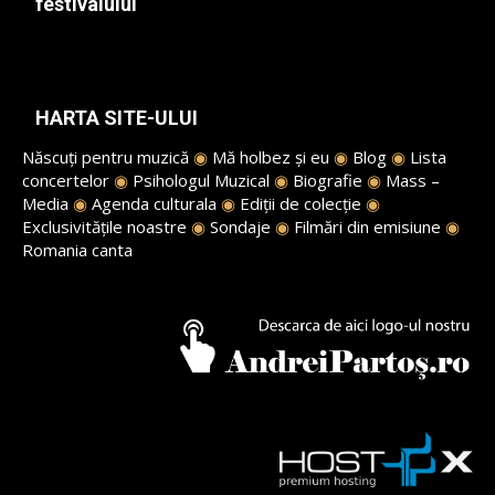
festivalului
HARTA SITE-ULUI
Născuți pentru muzică
◉
Mă holbez și eu
◉
Blog
◉
Lista
concertelor
◉
Psihologul Muzical
◉
Biografie
◉
Mass –
Media
◉
Agenda culturala
◉
Ediții de colecție
◉
Exclusivitățile noastre
◉
Sondaje
◉
Filmări din emisiune
◉
Romania canta