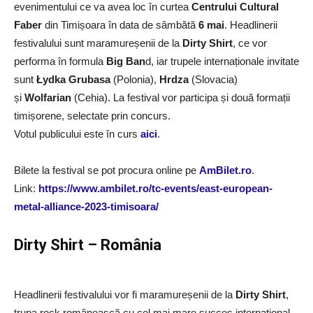
evenimentului ce va avea loc în curtea
Centrului Cultural
Faber
din Timișoara în data de sâmbătă
6 mai
. Headlinerii
festivalului sunt maramureșenii de la
Dirty Shirt
, ce vor
performa în formula
Big Ban
d, iar trupele internaționale invitate
sunt
Łydka Grubasa
(Polonia),
Hrdza
(Slovacia)
și
Wolfarian
(Cehia). La festival vor participa și două formații
timișorene, selectate prin concurs.
Votul publicului este în curs
aici
.
Bilete la festival se pot procura online pe
AmBilet.ro
.
Link:
https://www.ambilet.ro/tc-events/east-european-
metal-alliance-2023-timisoara/
Dirty Shirt – România
Headlinerii festivalului vor fi maramureșenii de la
Dirty Shirt
,
trupa rock românească cu cel mai mare succes internațional