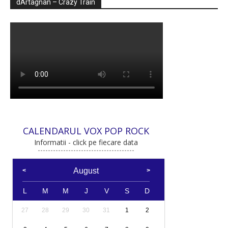
dArtagnan – Crazy Train
CALENDARUL VOX POP ROCK
Informatii - click pe fiecare data
August
L
M
M
J
V
S
D
27
28
29
30
31
1
2