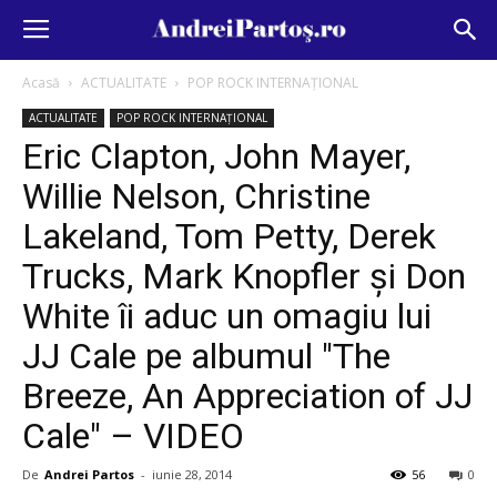
Acasă
ACTUALITATE
POP ROCK INTERNAȚIONAL
ACTUALITATE
POP ROCK INTERNAȚIONAL
Eric Clapton, John Mayer,
Willie Nelson, Christine
Lakeland, Tom Petty, Derek
Trucks, Mark Knopfler şi Don
White îi aduc un omagiu lui
JJ Cale pe albumul "The
Breeze, An Appreciation of JJ
Cale" – VIDEO
De
Andrei Partos
-
iunie 28, 2014
56
0