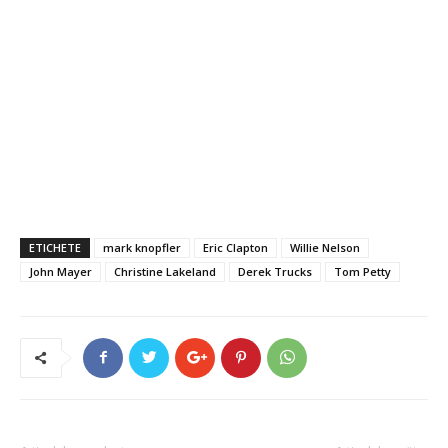
ETICHETE
mark knopfler
Eric Clapton
Willie Nelson
John Mayer
Christine Lakeland
Derek Trucks
Tom Petty