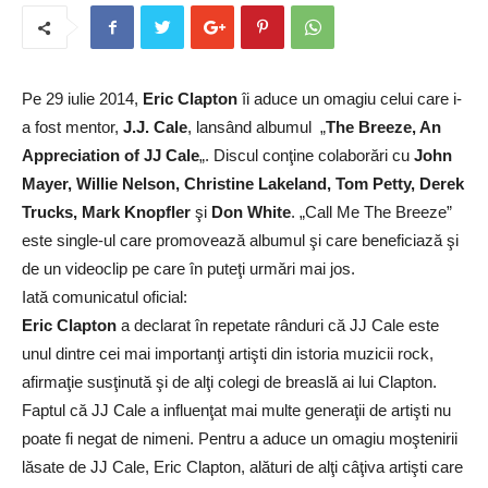
Pe 29 iulie 2014,
Eric Clapton
îi aduce un omagiu celui care i-
a fost mentor,
J.J. Cale
, lansând albumul
„
The Breeze, An
Appreciation of JJ Cale
„. Discul conţine colaborări cu
John
Mayer, Willie Nelson, Christine Lakeland, Tom Petty, Derek
Trucks, Mark Knopfler
şi
Don White
. „Call Me The Breeze”
este single-ul care promovează albumul şi care beneficiază şi
de un videoclip pe care în puteţi urmări mai jos.
Iată comunicatul oficial:
Eric Clapton
a declarat în repetate rânduri că JJ Cale este
unul dintre cei mai importanţi artişti din istoria muzicii rock,
afirmaţie susţinută şi de alţi colegi de breaslă ai lui Clapton.
Faptul că JJ Cale a influenţat mai multe generaţii de artişti nu
poate fi negat de nimeni. Pentru a aduce un omagiu moştenirii
lăsate de JJ Cale, Eric Clapton, alături de alţi câţiva artişti care