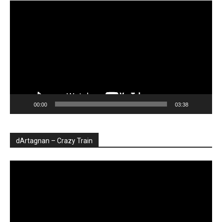
Player
video
00:00
03:38
dArtagnan – Crazy Train
Player
video