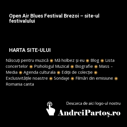
Open Air Blues Festival Brezoi – site-ul
festivalului
HARTA SITE-ULUI
Născuți pentru muzică
◉
Mă holbez și eu
◉
Blog
◉
Lista
concertelor
◉
Psihologul Muzical
◉
Biografie
◉
Mass –
Media
◉
Agenda culturala
◉
Ediții de colecție
◉
Exclusivitățile noastre
◉
Sondaje
◉
Filmări din emisiune
◉
Romania canta