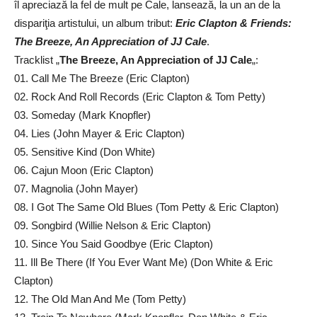
îl apreciază la fel de mult pe Cale, lansează, la un an de la
dispariţia artistului, un album tribut:
Eric Clapton & Friends:
The Breeze, An Appreciation of JJ Cale
.
Tracklist „
The Breeze, An Appreciation of JJ Cale
„:
01. Call Me The Breeze (Eric Clapton)
02. Rock And Roll Records (Eric Clapton & Tom Petty)
03. Someday (Mark Knopfler)
04. Lies (John Mayer & Eric Clapton)
05. Sensitive Kind (Don White)
06. Cajun Moon (Eric Clapton)
07. Magnolia (John Mayer)
08. I Got The Same Old Blues (Tom Petty & Eric Clapton)
09. Songbird (Willie Nelson & Eric Clapton)
10. Since You Said Goodbye (Eric Clapton)
11. Ill Be There (If You Ever Want Me) (Don White & Eric
Clapton)
12. The Old Man And Me (Tom Petty)