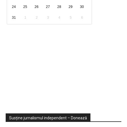
24
25
26
27
28
29
30
31
1
2
3
4
5
6
Sondaje
Video
Susține jurnalismul independent – Donează