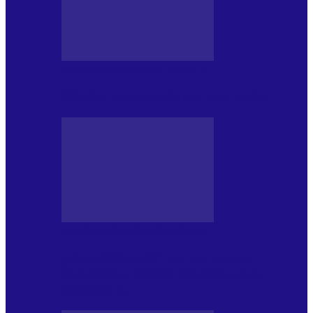
MASS MEDIA NEMUZICALA
Sfârșitul democrației așa cum o știm
MASS MEDIA NEMUZICALA
„Delta Sălbatică”, cel mai amplu
documentar dedicat Deltei Dunării,
proiectat în…