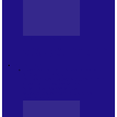
BLOGUL LUI ANDREI
JURNAL HOLBAT DIN 22 IULIE – N.
DAN SĂ DESEMNEZE PREMIER!…
ACTUALITATE
Toate
PLAYLISTURILE NOASTRE
ARTICOLE
SPECIALE
POP ROCK
INTERNAȚIONAL
ROMANIA CANTA
LISTA
CONCERTELOR
MASS MEDIA
NEMUZICALA
MASS MEDIA
MUZICALA
SONDAJE/TOPURI
APARIȚII
DISCOGRAFICE