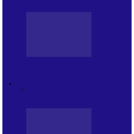
Arhiva revistei Vox Pop Rock (15)
PRESA CU SI DESPRE A.P.
Arhiva revistei Vox Pop Rock (14)
ARHIVA
Toate
ARTIȘTII PROPUN
AGENDA
CULTURALA
CALENDAR VOX POP ROCK
DE
PĂSTRAT
DARA ZICE…
RECOMANDARILE
MELE