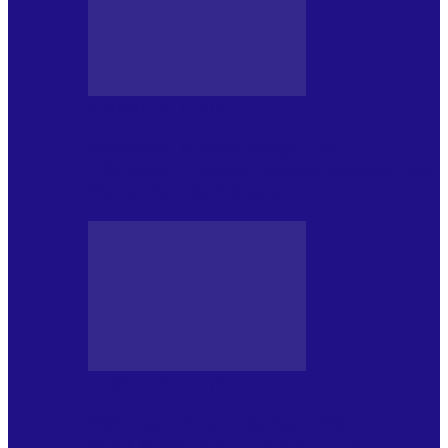
JURNAL DE EDIȚII
Psihologul Muzical (ediția 1241 –
1.08.2026): Carmen-Victoria Bârloiu, Top
Nonconformist Cântece…
JURNAL DE EDIȚII
Psihologul Muzical (ediția 1240 –
25.07.2026): Niki Puchianu, TOP