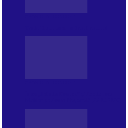
CRONICI DE CONCERT
Tania Turtureanu la Sala Palatului
CRONICI DE CONCERT
Între „Infinite Dreams” și Eddie: Iron
Maiden pe Arena Națională (28.05.2026)