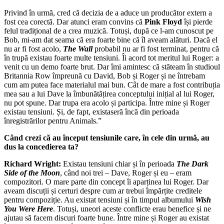
Privind în urmă, cred că decizia de a aduce un producător extern a
fost cea corectă. Dar atunci eram convins că
Pink Floyd
își pierde
felul tradițional de a crea muzică. Totuși, după ce l-am cunoscut pe
Bob, mi-am dat seama că era foarte bine că îl aveam alături. Dacă el
nu ar fi fost acolo,
The Wall
probabil nu ar fi fost terminat, pentru că
în trupă existau foarte multe tensiuni. Îi acord tot meritul lui Roger: a
venit cu un demo foarte brut. Dar îmi amintesc că stăteam în studioul
Britannia Row împreună cu David, Bob și Roger și ne întrebam
cum am putea face materialul mai bun. Cât de mare a fost contribuția
mea sau a lui Dave la îmbunătățirea conceptului inițial al lui Roger,
nu pot spune. Dar trupa era acolo și participa. Între mine și Roger
existau tensiuni. Și, de fapt, existaseră încă din perioada
înregistrărilor pentru Animals.”
Când crezi că au început tensiunile care, în cele din urmă, au
dus la concedierea ta?
Richard Wright:
Existau tensiuni chiar și în perioada
The Dark
Side of the Moon
, când noi trei – Dave, Roger și eu – eram
compozitori. O mare parte din concept îi aparținea lui Roger. Dar
aveam discuții și certuri despre cum ar trebui împărțite creditele
pentru compoziție. Au existat tensiuni și în timpul albumului
Wish
You Were Here
. Totuși, uneori aceste conflicte erau benefice și ne
ajutau să facem discuri foarte bune. Între mine și Roger au existat