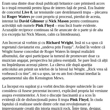
Eram una dintre doar două publicații britanice care primiseră acces
la o trupă renumită pentru lipsa de interes față de presă. Era înainte
de concertul
Live 8
, iar tensiunile care destrămaseră trupa – plecarea
lui
Roger Waters
pe cont propriu și procesul, pierdut de acesta,
intentat lui
David Gilmour
și
Nick Mason
pentru continuarea
activității sub numele
Pink Floyd
– erau încă foarte evidente.
Acuzațiile reciproce continuau să fie aruncate de o parte și de alta
(cu excepția lui Nick Mason, calm ca întotdeauna).
Am încercat să vorbim și cu
Richard Wright
, însă ni s-a spus că
regretatul claviaturist era „undeva prin Franța”. Având în vedere că
Wright fusese concediat de Roger Waters în timpul realizării
albumului, dar apoi participase la turneul de promovare doar ca
muzician angajat, perspectiva lui părea esențială. Se pare însă că alții
nu împărtășeau aceeași părere. La câteva zile după apariția
articolului am primit un telefon de la biroul lui Wright. „Rick vrea să
vorbească cu tine”, mi s-a spus, iar eu am fost chemat imediat la
apartamentul său din Kensington Mews.
La început era supărat și a vorbit deschis despre subiectele în care
considera că fusese prezentat incorect, explicând propria lui versiune
asupra evenimentelor. A fost o discuție fascinantă și a scos în
evidență cât de disfuncțională putea fi trupa
Pink Floyd
, în ciuda
faptului că realizase unele dintre cele mai revoluționare și
impresionante creații din istoria muzicii rock. Între timp, desigur,