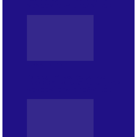
NONCONFORMIST CÂNTECE…
JURNAL DE EDIȚII
Psihologul Muzical (ediția 1239 –
18.07.2026): Walter Ghicolescu, TOP
NONCONFORMIST CÂNTECE…