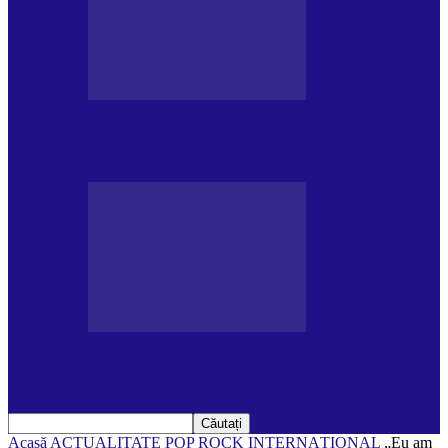
DE PĂSTRAT
Ziua internațională a Mării Negre (31.10)
DE PĂSTRAT
Ziua Internațională a Tigrului (29.07)
Acasă
ACTUALITATE
POP ROCK INTERNAȚIONAL
„Eu am