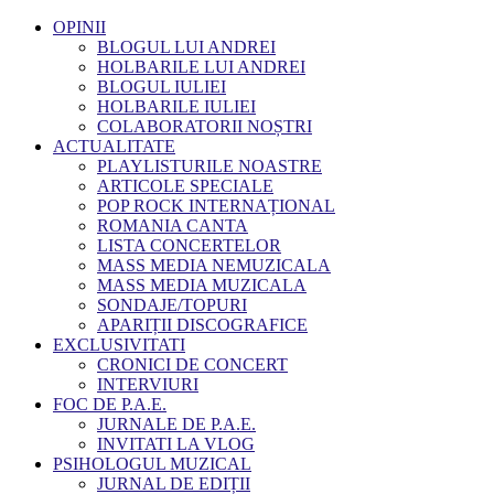
OPINII
BLOGUL LUI ANDREI
HOLBARILE LUI ANDREI
BLOGUL IULIEI
HOLBARILE IULIEI
COLABORATORII NOȘTRI
ACTUALITATE
PLAYLISTURILE NOASTRE
ARTICOLE SPECIALE
POP ROCK INTERNAȚIONAL
ROMANIA CANTA
LISTA CONCERTELOR
MASS MEDIA NEMUZICALA
MASS MEDIA MUZICALA
SONDAJE/TOPURI
APARIȚII DISCOGRAFICE
EXCLUSIVITATI
CRONICI DE CONCERT
INTERVIURI
FOC DE P.A.E.
JURNALE DE P.A.E.
INVITATI LA VLOG
PSIHOLOGUL MUZICAL
JURNAL DE EDIȚII