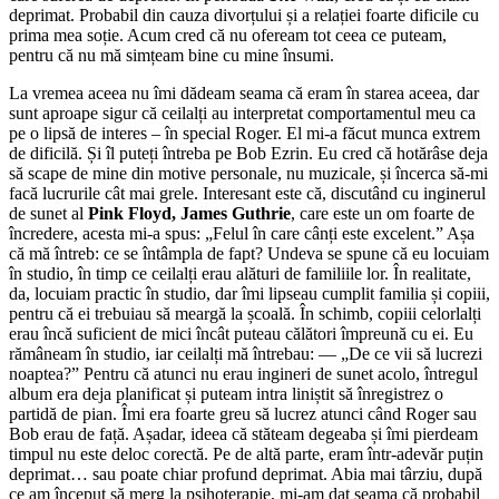
deprimat. Probabil din cauza divorțului și a relației foarte dificile cu
prima mea soție. Acum cred că nu ofeream tot ceea ce puteam,
pentru că nu mă simțeam bine cu mine însumi.
La vremea aceea nu îmi dădeam seama că eram în starea aceea, dar
sunt aproape sigur că ceilalți au interpretat comportamentul meu ca
pe o lipsă de interes – în special Roger. El mi-a făcut munca extrem
de dificilă. Și îl puteți întreba pe Bob Ezrin. Eu cred că hotărâse deja
să scape de mine din motive personale, nu muzicale, și încerca să-mi
facă lucrurile cât mai grele. Interesant este că, discutând cu inginerul
de sunet al
Pink Floyd, James Guthrie
, care este un om foarte de
încredere, acesta mi-a spus: „Felul în care cânți este excelent.” Așa
că mă întreb: ce se întâmpla de fapt? Undeva se spune că eu locuiam
în studio, în timp ce ceilalți erau alături de familiile lor. În realitate,
da, locuiam practic în studio, dar îmi lipseau cumplit familia și copiii,
pentru că ei trebuiau să meargă la școală. În schimb, copiii celorlalți
erau încă suficient de mici încât puteau călători împreună cu ei. Eu
rămâneam în studio, iar ceilalți mă întrebau: — „De ce vii să lucrezi
noaptea?” Pentru că atunci nu erau ingineri de sunet acolo, întregul
album era deja planificat și puteam intra liniștit să înregistrez o
partidă de pian. Îmi era foarte greu să lucrez atunci când Roger sau
Bob erau de față. Așadar, ideea că stăteam degeaba și îmi pierdeam
timpul nu este deloc corectă. Pe de altă parte, eram într-adevăr puțin
deprimat… sau poate chiar profund deprimat. Abia mai târziu, după
ce am început să merg la psihoterapie, mi-am dat seama că probabil