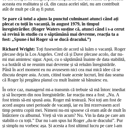
aceasta era realitatea și că, din cauza acelei stări, nu am contribuit
atât de mult pe cât aș fi putut.
Se pare că totul a ajuns la punctul culminant atunci când ați
plecat cu toții în vacanță, în august 1979, în timpul
înregistrărilor. (Roger Waters susține că, atunci când i s-a cerut
să revină în studio cu o săptămână mai devreme, reacția ta a
fost: „Spune-i lui Roger să se ducă dracului.”)
Richard Wright:
Toți fuseserăm de acord să luăm o vacanță. Roger
plecase deja la Los Angeles. Cred că și Dave plecase acolo, dar nu-
mi mai amintesc sigur. Apoi, cu o săptămână înainte de data stabilită,
s-a hotărât să ne reunim mai devreme și să reluăm înregistrările.
Până în acel moment eu nu avusesem nici cea mai mică idee că se
discuta despre asta. Acum, citind toate aceste lucruri, îmi dau seama
că Roger își pregătea planul cu mult înainte să bănuiesc eu.
În orice caz, managerul mi-a transmis că trebuie să mă întorc imediat
și să începem din nou înregistrările. Iar reacția mea a fost: „Nu. A
fost trimis să-mi spună asta. Roger mă testează. Noi toți am fost de
acord asupra unei perioade de vacanță, iar eu îmi rezervasem acel
timp pentru copiii mei. Nimeni nu-mi spusese că eram atât de mult în
întârziere cu albumul. Vreți să vin acum? Nu. Vin la data pe care am
stabilit-o cu toții.” Dar nu i-am spus lui Roger „du-te dracului”. Pur
și simplu nu vorbesc așa. Și acesta a fost ultimul lucru pe care l-am