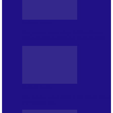
BLOGUL IULIEI
Din jurnalul unui ninja (121): Alfabetul
Improvizației și disciplina Spontaneității
BLOGUL IULIEI
Din jurnalul unui ninja (120): Masa mea și
alte revelații din…