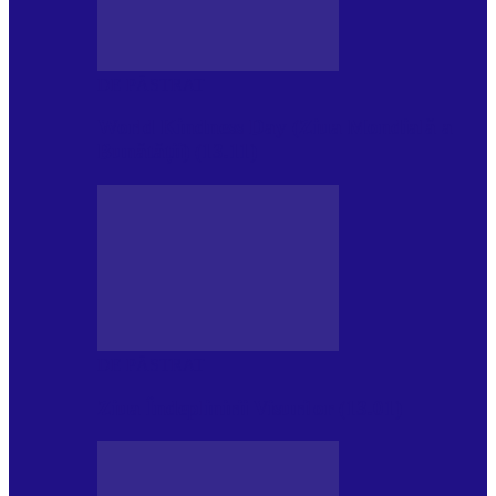
DE PĂSTRAT
World Kindness Day (Ziua Mondială a
Bunătății) (13.11)
DE PĂSTRAT
Ziua Îndeplinirii Visurilor (13.01)