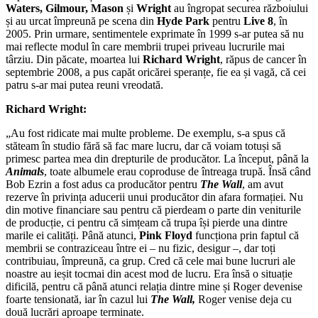
Waters, Gilmour, Mason
și
Wright
au îngropat securea războiului
și au urcat împreună pe scena din
Hyde Park
pentru
Live 8
, în
2005. Prin urmare, sentimentele exprimate în 1999 s-ar putea să nu
mai reflecte modul în care membrii trupei priveau lucrurile mai
târziu. Din păcate, moartea lui
Richard Wright
, răpus de cancer în
septembrie 2008, a pus capăt oricărei speranțe, fie ea și vagă, că cei
patru s-ar mai putea reuni vreodată.
Richard Wright:
„Au fost ridicate mai multe probleme. De exemplu, s-a spus că
stăteam în studio fără să fac mare lucru, dar că voiam totuși să
primesc partea mea din drepturile de producător. La început, până la
Animals
, toate albumele erau coproduse de întreaga trupă. Însă când
Bob Ezrin a fost adus ca producător pentru
The Wall
, am avut
rezerve în privința aducerii unui producător din afara formației. Nu
din motive financiare sau pentru că pierdeam o parte din veniturile
de producție, ci pentru că simțeam că trupa își pierde una dintre
marile ei calități. Până atunci,
Pink Floyd
funcționa prin faptul că
membrii se contraziceau între ei – nu fizic, desigur –, dar toți
contribuiau, împreună, ca grup. Cred că cele mai bune lucruri ale
noastre au ieșit tocmai din acest mod de lucru. Era însă o situație
dificilă, pentru că până atunci relația dintre mine și Roger devenise
foarte tensionată, iar în cazul lui
The Wall,
Roger venise deja cu
două lucrări aproape terminate.