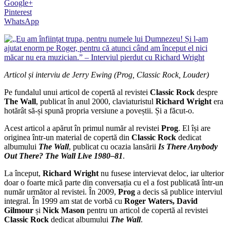
Google+
Pinterest
WhatsApp
Articol și interviu de Jerry Ewing (Prog, Classic Rock, Louder)
Pe fundalul unui articol de copertă al revistei
Classic Rock
despre
The Wall
, publicat în anul 2000, claviaturistul
Richard Wright
era
hotărât să-și spună propria versiune a poveștii. Și a făcut-o.
Acest articol a apărut în primul număr al revistei
Prog
. El își are
originea într-un material de copertă din
Classic Rock
dedicat
albumului
The Wall
, publicat cu ocazia lansării
Is There Anybody
Out There? The Wall Live 1980–81
.
La început,
Richard Wright
nu fusese intervievat deloc, iar ulterior
doar o foarte mică parte din conversația cu el a fost publicată într-un
număr următor al revistei. În 2009,
Prog
a decis să publice interviul
integral. În 1999 am stat de vorbă cu
Roger Waters, David
Gilmour
și
Nick Mason
pentru un articol de copertă al revistei
Classic Rock
dedicat albumului
The Wall
.