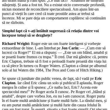
am strâns mâna și i-am spus: „Ce mai faci?” Amândoi ne simțeam
stânjeniți. Și asta a fost tot. Nu a existat nicio conversație profundă,
niciun moment de reconciliere spectaculoasă. Am ajuns într-un
punct al vieții în care cred că toate prostiile astea ar trebui să
înceteze. Mi se pare deja un comportament copilăresc să continuăm
să ne războim.
Simplul fapt că v-ați întâlnit sugerează că relația dintre voi
începuse totuși să se dezghețe?
Richard Wright:
Roger este un om foarte inteligent și vorbește
extraordinar de bine. L-am întrebat pe
Jon Carin
: — „Cum este să
lucrezi cu Roger?” El mi-a răspuns: — „Este un om blând, amabil și
se poartă foarte frumos cu trupa.” Îl cred. Dar mă gândesc că, pentru
Eric Clapton, trebuie să fi fost o perioadă foarte proastă din viața lui
ca să plece în turneu cu Roger Waters. (Clapton a cântat pe albumul
solo al lui Waters din 1984, The Pros and Cons of Hitch Hiking.)
Se spune că jumătate din public venea, de fapt, să-l vadă pe
Eric
Clapton
. Iar când Eric cânta un solo și publicul îl aplauda, Roger
mergea în culise și îi spunea: „Ce naiba faci, Eric? Acesta este
spectacolul meu!” Pe Roger acela îl cunosc. Pe Roger cel „blând și
amabil”, despre care vorbea Jon, eu nu l-am cunoscut. Roger purta
în el foarte multă amărăciune și foarte multă furie. La rândul meu, și
eu am purtat multă amărăciune și multă furie din cauza felului în
care am fost tratat. În esență, situația a fost foarte simplă: Ori plecam