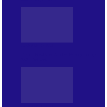
JURNALE DE P.A.E.
Foc de P.A.E. cu Andrei Partoș – ediția
952. Trei seriale…
JURNALE DE P.A.E.