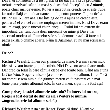
Dave, el consideră că a fost greșit să fiu dat afară și că problema
trebuia rezolvată stând la masă și discutând. Începând cu
Animals
,
poate chiar mai devreme, Roger a început să creadă că el este trupa,
iar noi ceilalți eram doar oameni utili pentru punerea în practică a
ideilor lui. Nu era așa. Dar înțeleg de ce a ajuns să creadă asta,
pentru că el era cel care ne împingea mereu înainte. Eu și Dave eram
mai relaxați, poate uneori chiar leneși… Rolul lui era extrem de
important, dar funcționa doar împreună cu mine și Dave. Iar
succesul modest al albumelor sale solo demonstrează că între cei
patru exista o chimie aparte. Până la
Animals
, eu nu mai scrisesem
nimic.
De ce?
Richard Wright:
Ținea pur și simplu de mine. Nu îmi venea nicio
idee și aveam foarte puțin de oferit. Nici Dave nu avea foarte mult.
Dar cred că felul în care cânt la clape este foarte bun. Când am ajuns
la
The Wall
, Roger venise deja cu ideea unui nou album, iar eu încă
nu compusesem nimic. Se glumea mereu că îți păstrezi cele mai
bune piese pentru albumul solo. În cazul meu, sigur nu a fost așa!
Cum privești astăzi albumele tale solo? În interviul nostru,
Roger a fost destul de dur cu ele. (Waters le numise
„îngrozitoarele lui albume solo”.)
Richard Wright:
Asta este Roger. Poate că după 18 ani s-a