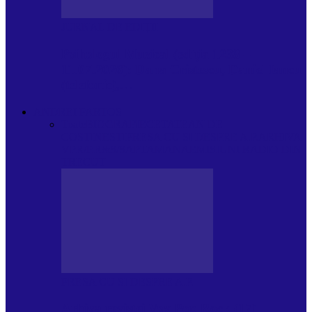
JURNAL DE EDIȚII
Psihologul Muzical (ediția 1238 –
11.07.2026): Dana Cristescu, Daniel Iancu
(telefonic),…
ANDREI PARTOS
Toate
BIOGRAFIE
CETATEAN DE
COSTINESTI
PRESA CU SI DESPRE A.P.
ARHIVA
VPR/P.R&S/SAPTAMANA
EMISIUNI RADIO DIN
TRECUT
PRESA CU SI DESPRE A.P.
Arhiva revistei Vox Pop Rock (17)