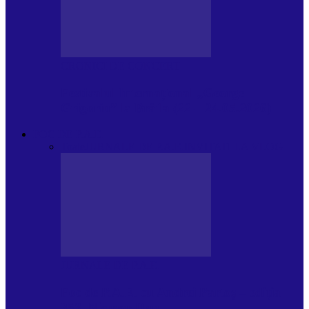
CRONICI DE CONCERT
Festivalul Internațional „George
Grigoriu” la Brăila (22 – 24.05.2026)
FOC DE P.A.E.
Toate
JURNALE DE P.A.E.
INVITATI LA VLOG
JURNALE DE P.A.E.
Foc de P.A.E. cu Andrei Partoș – ediția
953. Nicușor Dan…