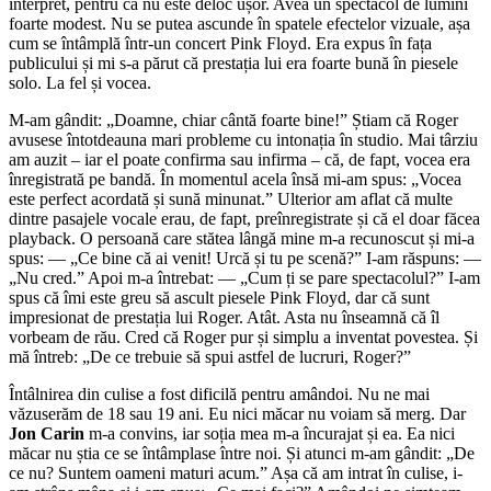
interpret, pentru că nu este deloc ușor. Avea un spectacol de lumini
foarte modest. Nu se putea ascunde în spatele efectelor vizuale, așa
cum se întâmplă într-un concert Pink Floyd. Era expus în fața
publicului și mi s-a părut că prestația lui era foarte bună în piesele
solo. La fel și vocea.
M-am gândit: „Doamne, chiar cântă foarte bine!” Știam că Roger
avusese întotdeauna mari probleme cu intonația în studio. Mai târziu
am auzit – iar el poate confirma sau infirma – că, de fapt, vocea era
înregistrată pe bandă. În momentul acela însă mi-am spus: „Vocea
este perfect acordată și sună minunat.” Ulterior am aflat că multe
dintre pasajele vocale erau, de fapt, preînregistrate și că el doar făcea
playback. O persoană care stătea lângă mine m-a recunoscut și mi-a
spus: — „Ce bine că ai venit! Urcă și tu pe scenă?” I-am răspuns: —
„Nu cred.” Apoi m-a întrebat: — „Cum ți se pare spectacolul?” I-am
spus că îmi este greu să ascult piesele Pink Floyd, dar că sunt
impresionat de prestația lui Roger. Atât. Asta nu înseamnă că îl
vorbeam de rău. Cred că Roger pur și simplu a inventat povestea. Și
mă întreb: „De ce trebuie să spui astfel de lucruri, Roger?”
Întâlnirea din culise a fost dificilă pentru amândoi. Nu ne mai
văzuserăm de 18 sau 19 ani. Eu nici măcar nu voiam să merg. Dar
Jon Carin
m-a convins, iar soția mea m-a încurajat și ea. Ea nici
măcar nu știa ce se întâmplase între noi. Și atunci m-am gândit: „De
ce nu? Suntem oameni maturi acum.” Așa că am intrat în culise, i-