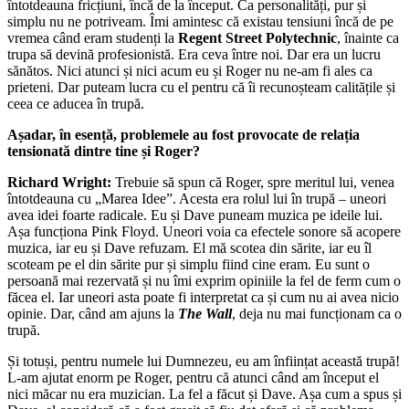
întotdeauna fricțiuni, încă de la început. Ca personalități, pur și
simplu nu ne potriveam. Îmi amintesc că existau tensiuni încă de pe
vremea când eram studenți la
Regent Street Polytechnic
, înainte ca
trupa să devină profesionistă. Era ceva între noi. Dar era un lucru
sănătos. Nici atunci și nici acum eu și Roger nu ne-am fi ales ca
prieteni. Dar puteam lucra cu el pentru că îi recunoșteam calitățile și
ceea ce aducea în trupă.
Așadar, în esență, problemele au fost provocate de relația
tensionată dintre tine și Roger?
Richard Wright:
Trebuie să spun că Roger, spre meritul lui, venea
întotdeauna cu „Marea Idee”. Acesta era rolul lui în trupă – uneori
avea idei foarte radicale. Eu și Dave puneam muzica pe ideile lui.
Așa funcționa Pink Floyd. Uneori voia ca efectele sonore să acopere
muzica, iar eu și Dave refuzam. El mă scotea din sărite, iar eu îl
scoteam pe el din sărite pur și simplu fiind cine eram. Eu sunt o
persoană mai rezervată și nu îmi exprim opiniile la fel de ferm cum o
făcea el. Iar uneori asta poate fi interpretat ca și cum nu ai avea nicio
opinie. Dar, când am ajuns la
The Wall
, deja nu mai funcționam ca o
trupă.
Și totuși, pentru numele lui Dumnezeu, eu am înființat această trupă!
L-am ajutat enorm pe Roger, pentru că atunci când am început el
nici măcar nu era muzician. La fel a făcut și Dave. Așa cum a spus și