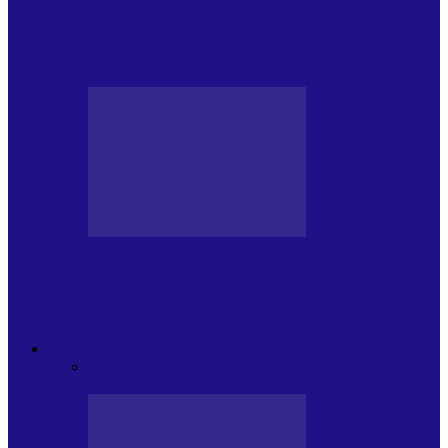
Foc de P.A.E. cu Andrei Partoș – ediția
951. Campionatul Mondial…
JURNALE DE P.A.E.
Foc de P.A.E. cu Andrei Partoș – ediția
950. V-a afectat…
PSIHOLOGUL MUZICAL
Toate
JURNAL DE EDIȚII
EDITII DE
COLECTIE
ARHIVA EMISIUNII