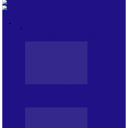
OPINII
Toate
BLOGUL LUI ANDREI
HOLBARILE LUI
ANDREI
BLOGUL IULIEI
HOLBARILE
IULIEI
COLABORATORII NOȘTRI
BLOGUL LUI ANDREI
77 DE MULȚUMIRI – DIN 2.08.