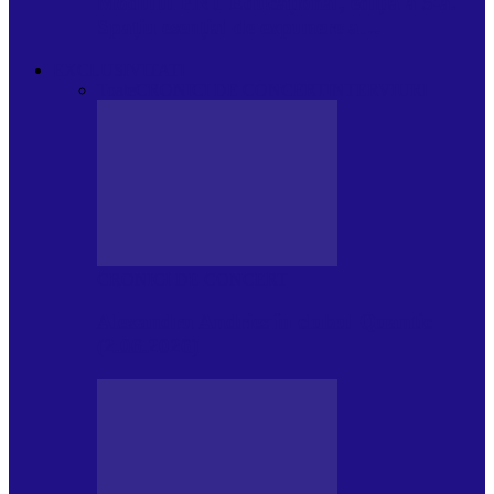
Modulul FNT Educațional, ediția a 5-a.
Spațiu esențial de expunere a…
EXCLUSIVITATI
Toate
CRONICI DE CONCERT
INTERVIURI
CRONICI DE CONCERT
Alexandru Andries în clubul Quantic
(2.06.2026)