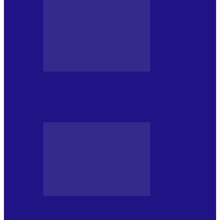
MASS MEDIA NEMUZICALA
170 de ani de România modernă. What’s
Next? la ediția a…
MASS MEDIA NEMUZICALA