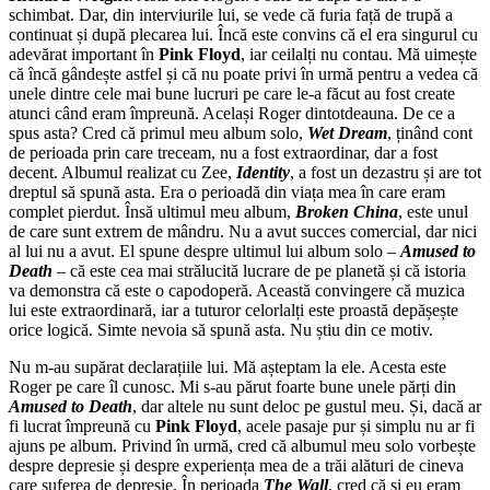
schimbat. Dar, din interviurile lui, se vede că furia față de trupă a
continuat și după plecarea lui. Încă este convins că el era singurul cu
adevărat important în
Pink Floyd
, iar ceilalți nu contau. Mă uimește
că încă gândește astfel și că nu poate privi în urmă pentru a vedea că
unele dintre cele mai bune lucruri pe care le-a făcut au fost create
atunci când eram împreună. Același Roger dintotdeauna. De ce a
spus asta? Cred că primul meu album solo,
Wet Dream
, ținând cont
de perioada prin care treceam, nu a fost extraordinar, dar a fost
decent. Albumul realizat cu Zee,
Identity
, a fost un dezastru și are tot
dreptul să spună asta. Era o perioadă din viața mea în care eram
complet pierdut. Însă ultimul meu album,
Broken China
, este unul
de care sunt extrem de mândru. Nu a avut succes comercial, dar nici
al lui nu a avut. El spune despre ultimul lui album solo –
Amused to
Death
– că este cea mai strălucită lucrare de pe planetă și că istoria
va demonstra că este o capodoperă. Această convingere că muzica
lui este extraordinară, iar a tuturor celorlalți este proastă depășește
orice logică. Simte nevoia să spună asta. Nu știu din ce motiv.
Nu m-au supărat declarațiile lui. Mă așteptam la ele. Acesta este
Roger pe care îl cunosc. Mi s-au părut foarte bune unele părți din
Amused to Death
, dar altele nu sunt deloc pe gustul meu. Și, dacă ar
fi lucrat împreună cu
Pink Floyd
, acele pasaje pur și simplu nu ar fi
ajuns pe album. Privind în urmă, cred că albumul meu solo vorbește
despre depresie și despre experiența mea de a trăi alături de cineva
care suferea de depresie. În perioada
The Wall
, cred că și eu eram