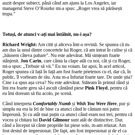
auzit despre subiect, până când am ajuns la Los Angeles, iar
managerul Steve O’Rourke mi-a spus: „Roger vrea să părăsești
trupa.”
Totuși, de atunci v-ați mai întâlnit, nu-i așa?
Richard Wright:
Am citit și altceva într-o revistă. Se spunea că m-
am dus la unul dintre concertele lui Roger, că am intrat în culise și că
„băusem câteva pahare”. Nu este adevărat. Mă simțeam foarte
stânjenit.
Jon Carin
, care cânta la clape atât cu noi, cât și cu Roger,
mi-a spus: „Trebuie să vii.” Eu nu voiam. Iar apoi, în acel articol,
Roger spunea că față în față am fost foarte prietenos cu el, dar că, în
public, îl vorbeam de rău. Asta m-a înfuriat foarte tare. De unde știa?
Cine i-a spus așa ceva? Nu este adevărat. Stăteam în primul rând și
îmi era foarte greu să-l ascult cântând piese
Pink Floyd
, pentru că
eu îmi doream să fiu acolo, pe scenă.
Când interpreta
Comfortably Numb
și
Wish You Were Here
, pur și
simplu nu era la fel de bine ca atunci când le cântam noi patru
împreună. Și cu atât mai puțin ca atunci când eram noi trei, pentru că
vocea și chitara lui
David Gilmour
sunt atât de distinctive. Dar,
când a început să cânte propriile lui piese solo, m-am relaxat. Am
fost destul de impresionat. De fapt, am fost impresionat și de el ca