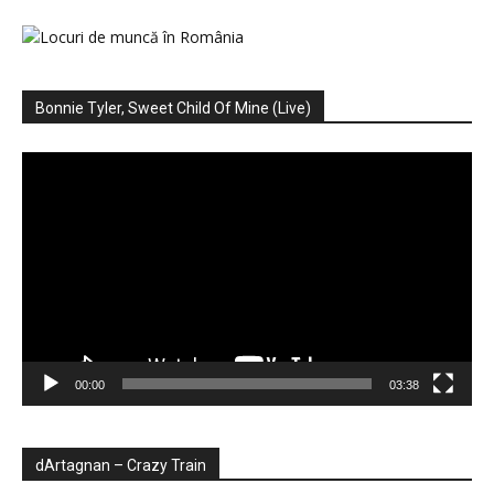
Bonnie Tyler, Sweet Child Of Mine (Live)
Player
video
00:00
03:38
dArtagnan – Crazy Train