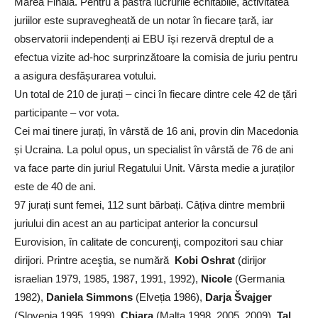
Marea Finală. Pentru a păstra lucrurile echitabile, activitatea
juriilor este supravegheată de un notar în fiecare țară, iar
observatorii independenți ai EBU își rezervă dreptul de a
efectua vizite ad-hoc surprinzătoare la comisia de juriu pentru
a asigura desfășurarea votului.
Un total de 210 de jurați – cinci în fiecare dintre cele 42 de țări
participante – vor vota.
Cei mai tinere jurați, în vârstă de 16 ani, provin din Macedonia
și Ucraina. La polul opus, un specialist în vârstă de 76 de ani
va face parte din juriul Regatului Unit. Vârsta medie a juraților
este de 40 de ani.
97 jurați sunt femei, 112 sunt bărbați. Câțiva dintre membrii
juriului din acest an au participat anterior la concursul
Eurovision, în calitate de concurenţi, compozitori sau chiar
dirijori. Printre aceştia, se numără
Kobi Oshrat
(dirijor
israelian 1979, 1985, 1987, 1991, 1992),
Nicole
(Germania
1982),
Daniela Simmons
(Elveția 1986),
Darja Švajger
(Slovenia 1995, 1999),
Chiara
(Malta 1998, 2005, 2009),
Tal