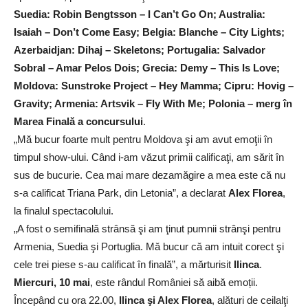
Suedia: Robin Bengtsson – I Can’t Go On; Australia:
Isaiah – Don’t Come Easy; Belgia: Blanche – City Lights;
Azerbaidjan: Dihaj – Skeletons; Portugalia: Salvador
Sobral – Amar Pelos Dois; Grecia: Demy – This Is Love;
Moldova: Sunstroke Project – Hey Mamma; Cipru: Hovig –
Gravity; Armenia: Artsvik – Fly With Me; Polonia – merg în
Marea Finală a concursului
.
„Mă bucur foarte mult pentru Moldova şi am avut emoţii în
timpul show-ului. Când i-am văzut primii calificaţi, am sărit în
sus de bucurie. Cea mai mare dezamăgire a mea este că nu
s-a calificat Triana Park, din Letonia”, a declarat
Alex Florea
,
la finalul spectacolului.
„A fost o semifinală strânsă şi am ţinut pumnii strânşi pentru
Armenia, Suedia şi Portuglia. Mă bucur că am intuit corect şi
cele trei piese s-au calificat în finală”, a mărturisit
Ilinca
.
Miercuri, 10 mai
, este rândul României să aibă emoții.
Începând cu ora 22.00,
Ilinca şi Alex Florea
, alături de ceilalţi