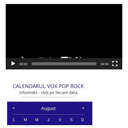
Player
video
00:00
04:04
CALENDARUL VOX POP ROCK
Informatii - click pe fiecare data
August
L
M
M
J
V
S
D