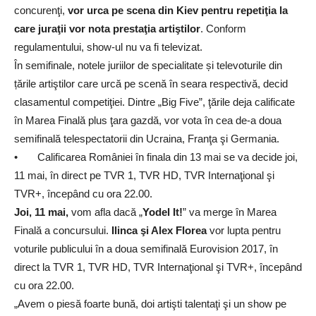
concurenţi,
vor urca pe scena din Kiev pentru repetiţia la
care juraţii vor nota prestaţia artiştilor
. Conform
regulamentului, show-ul nu va fi televizat.
În semifinale, notele juriilor de specialitate și televoturile din
țările artiştilor care urcă pe scenă în seara respectivă, decid
clasamentul competiţiei. Dintre „Big Five”, ţările deja calificate
în Marea Finală plus ţara gazdă, vor vota în cea de-a doua
semifinală telespectatorii din Ucraina, Franţa şi Germania.
• Calificarea României în finala din 13 mai se va decide joi,
11 mai, în direct pe TVR 1, TVR HD, TVR Internaţional şi
TVR+, începând cu ora 22.00.
Joi, 11 mai,
vom afla dacă „
Yodel It!
” va merge în Marea
Finală a concursului.
Ilinca şi Alex Florea
vor lupta pentru
voturile publicului în a doua semifinală Eurovision 2017, în
direct la TVR 1, TVR HD, TVR Internaţional şi TVR+, începând
cu ora 22.00.
„Avem o piesă foarte bună, doi artişti talentaţi şi un show pe