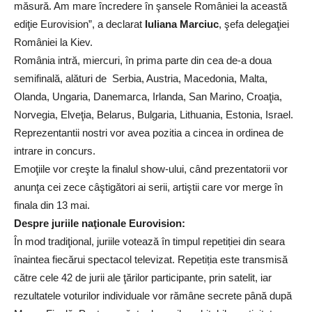
măsură. Am mare încredere în şansele României la această
ediţie Eurovision”, a declarat
Iuliana Marciuc
, şefa delegaţiei
României la Kiev.
România intră, miercuri, în prima parte din cea de-a doua
semifinală, alături de Serbia, Austria, Macedonia, Malta,
Olanda, Ungaria, Danemarca, Irlanda, San Marino, Croaţia,
Norvegia, Elveţia, Belarus, Bulgaria, Lithuania, Estonia, Israel.
Reprezentantii nostri vor avea pozitia a cincea in ordinea de
intrare in concurs.
Emoţiile vor creşte la finalul show-ului, când prezentatorii vor
anunţa cei zece câştigători ai serii, artiştii care vor merge în
finala din 13 mai.
Despre juriile naţionale Eurovision:
În mod tradiţional, juriile votează în timpul repetiției din seara
înaintea fiecărui spectacol televizat. Repetiția este transmisă
către cele 42 de jurii ale ţărilor participante, prin satelit, iar
rezultatele voturilor individuale vor rămâne secrete până după