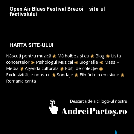
Open Air Blues Festival Brezoi – site-ul
festivalului
HARTA SITE-ULUI
Născuți pentru muzică
◉
Mă holbez și eu
◉
Blog
◉
Lista
concertelor
◉
Psihologul Muzical
◉
Biografie
◉
Mass –
Media
◉
Agenda culturala
◉
Ediții de colecție
◉
Exclusivitățile noastre
◉
Sondaje
◉
Filmări din emisiune
◉
Romania canta