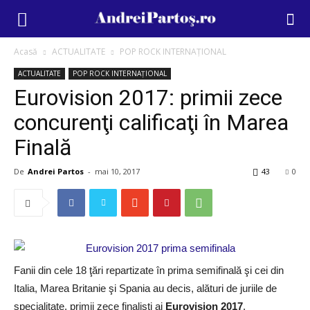
Acasă
ACTUALITATE
POP ROCK INTERNAȚIONAL
ACTUALITATE
POP ROCK INTERNAȚIONAL
Eurovision 2017: primii zece
concurenţi calificaţi în Marea
Finală
De
Andrei Partos
-
mai 10, 2017
43
0
Fanii din cele 18 ţări repartizate în prima semifinală şi cei din
Italia, Marea Britanie şi Spania au decis, alături de juriile de
specialitate, primii zece finalişti ai
Eurovision 2017
.