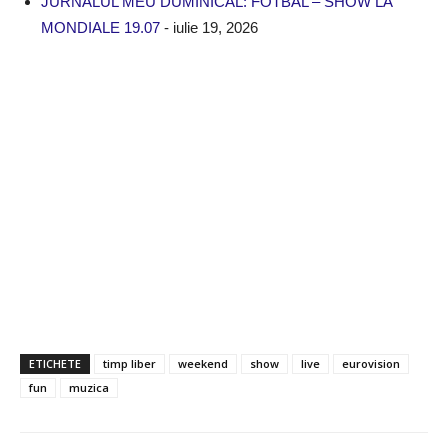
JURNALUL MEU DUMINICAL: FOTBAL – SHOW LA
MONDIALE 19.07
- iulie 19, 2026
ETICHETE
timp liber
weekend
show
live
eurovision
fun
muzica