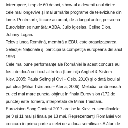
întrerupere, timp de 60 de ani, show-ul a devenit unul dintre
cele mai longevive şi mai urmărite programe de televiziune din
lume. Printre artiştii care au urcat, de-a lungul anilor, pe scena
Eurovision se numără: ABBA, Julio Iglesias, Celine Dion,
Johnny Logan.
Televiziunea Română, membră a EBU, este organizatoarea
Selecţiei Naţionale şi participă la competiţia europeană din anul
1993.
Cele mai bune performanţe ale României la acest concurs au
fost: de două ori locul al treilea (Luminiţa Anghel & Sistem –
Kiev, 2005; Paula Seling şi Ovi – Oslo, 2010) şi o dată locul al
patrulea (Mihai Trăistariu – Atena, 2006). Melodia românească
cu cel mai mare punctaj obţinut în finala Eurovision (172 de
puncte) este Tornero, interpretată de Mihai Trăistariu.
Eurovision Song Contest 2017 are loc la Kiev, cu semifinalele
pe 9 şi 11 mai şi finala pe 13 mai. Reprezentanţii României vor
concura în prima parte a celei de-a doua semifinale. Alături de