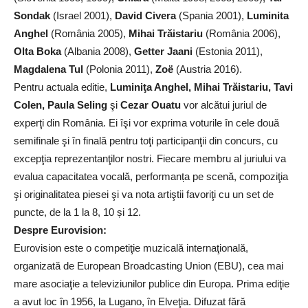
Sondak
(Israel 2001),
David Civera
(Spania 2001),
Luminita
Anghel
(România 2005),
Mihai Trăistariu
(România 2006),
Olta Boka
(Albania 2008),
Getter Jaani
(Estonia 2011),
Magdalena Tul
(Polonia 2011),
Zoë
(Austria 2016).
Pentru actuala editie,
Luminiţa Anghel, Mihai Trăistariu, Tavi
Colen, Paula Seling
şi
Cezar Ouatu
vor alcătui juriul de
experţi din România. Ei îşi vor exprima voturile în cele două
semifinale şi în finală pentru toţi participanţii din concurs, cu
excepţia reprezentanţilor nostri. Fiecare membru al juriului va
evalua capacitatea vocală, performanța pe scenă, compoziţia
şi originalitatea piesei şi va nota artiştii favoriţi cu un set de
puncte, de la 1 la 8, 10 și 12.
Despre Eurovision:
Eurovision este o competiţie muzicală internaţională,
organizată de European Broadcasting Union (EBU), cea mai
mare asociaţie a televiziunilor publice din Europa. Prima ediţie
a avut loc în 1956, la Lugano, în Elveţia. Difuzat fără