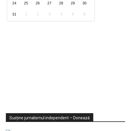
24
25
26
27
28
29
30
31
1
2
3
4
5
6
Sondaje
Video
Susține jurnalismul independent – Donează