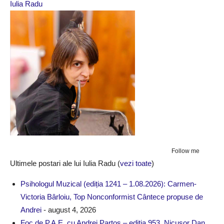
Iulia Radu
Follow me
Ultimele postari ale lui Iulia Radu
(
vezi toate
)
Psihologul Muzical (ediția 1241 – 1.08.2026): Carmen-
Victoria Bârloiu, Top Nonconformist Cântece propuse de
Andrei
- august 4, 2026
Foc de P.A.E. cu Andrei Partoș – ediția 953. Nicușor Dan