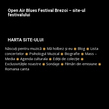
Open Air Blues Festival Brezoi – site-ul
festivalului
HARTA SITE-ULUI
Născuți pentru muzică
◉
Mă holbez și eu
◉
Blog
◉
Lista
concertelor
◉
Psihologul Muzical
◉
Biografie
◉
Mass –
Media
◉
Agenda culturala
◉
Ediții de colecție
◉
Exclusivitățile noastre
◉
Sondaje
◉
Filmări din emisiune
◉
Romania canta