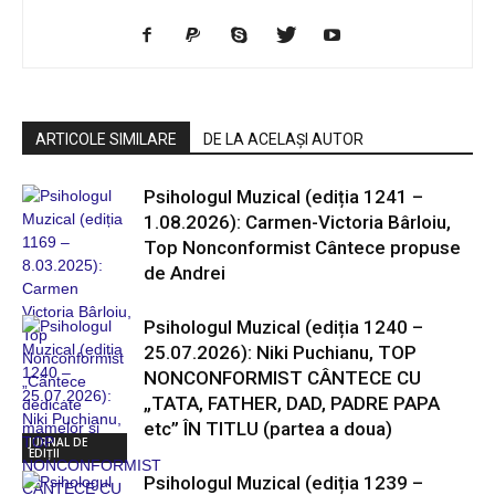
ARTICOLE SIMILARE
DE LA ACELAȘI AUTOR
Psihologul Muzical (ediția 1241 –
1.08.2026): Carmen-Victoria Bârloiu,
Top Nonconformist Cântece propuse
de Andrei
Psihologul Muzical (ediția 1240 –
25.07.2026): Niki Puchianu, TOP
NONCONFORMIST CÂNTECE CU
„TATA, FATHER, DAD, PADRE PAPA
etc” ÎN TITLU (partea a doua)
JURNAL DE
EDIȚII
Psihologul Muzical (ediția 1239 –