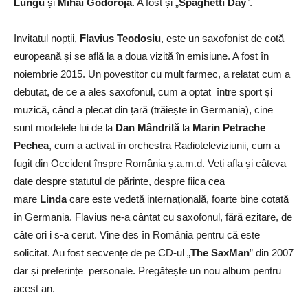
Lungu
și
Mihai Godoroja
. A fost și „
Spaghetti Day
”.
Invitatul nopții,
Flavius Teodosiu
, este un saxofonist de cotă
europeană și se află la a doua vizită în emisiune. A fost în
noiembrie 2015. Un povestitor cu mult farmec, a relatat cum a
debutat, de ce a ales saxofonul, cum a optat între sport și
muzică, când a plecat din țară (trăiește în Germania), cine
sunt modelele lui de la
Dan Mândrilă
la
Marin Petrache
Pechea
, cum a activat în orchestra Radioteleviziunii, cum a
fugit din Occident înspre România ș.a.m.d. Veți afla și câteva
date despre statutul de părinte, despre fiica cea
mare
Linda
care este vedetă internațională, foarte bine cotată
în Germania. Flavius ne-a cântat cu saxofonul, fără ezitare, de
câte ori i s-a cerut. Vine des în România pentru că este
solicitat. Au fost secvențe de pe CD-ul „
The SaxMan
” din 2007
dar și preferințe personale. Pregătește un nou album pentru
acest an.