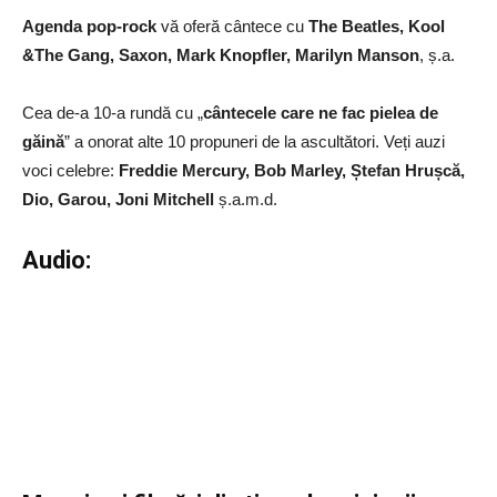
Agenda pop-rock
vă oferă cântece cu
The Beatles, Kool
&The Gang, Saxon, Mark Knopfler, Marilyn Manson
, ș.a.
Cea de-a 10-a rundă cu „
cântecele care ne fac pielea de
găină
” a onorat alte 10 propuneri de la ascultători. Veți auzi
voci celebre:
Freddie Mercury, Bob Marley, Ștefan Hrușcă,
Dio, Garou, Joni Mitchell
ș.a.m.d.
Audio: