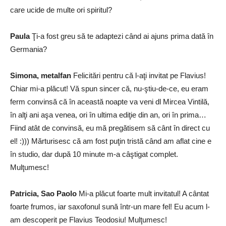
care ucide de multe ori spiritul?
Paula
Ţi-a fost greu să te adaptezi când ai ajuns prima dată în
Germania?
Simona, metalfan
Felicitări pentru că l-aţi invitat pe Flavius!
Chiar mi-a plăcut! Vă spun sincer că, nu-ştiu-de-ce, eu eram
ferm convinsă că în această noapte va veni dl Mircea Vintilă,
în alţi ani aşa venea, ori în ultima ediţie din an, ori în prima…
Fiind atât de convinsă, eu mă pregătisem să cânt în direct cu
el! :))) Mărturisesc că am fost puţin tristă când am aflat cine e
în studio, dar după 10 minute m-a câştigat complet.
Mulţumesc!
Patricia, Sao Paolo
Mi-a plăcut foarte mult invitatul! A cântat
foarte frumos, iar saxofonul sună într-un mare fel! Eu acum l-
am descoperit pe Flavius Teodosiu! Mulţumesc!