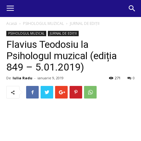
Acasă
PSIHOLOGUL MUZICAL
JURNAL DE EDIȚII
PSIHOLOGUL MUZICAL
JURNAL DE EDIȚII
Flavius Teodosiu la
Psihologul muzical (ediția
849 – 5.01.2019)
De
Iulia Radu
-
ianuarie 9, 2019
271
0