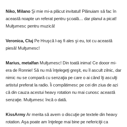
Niko, Milano
Şi mie mi-a plăcut invitatul! Plănuiam să fac în
această noapte un referat pentru şcoală… dar planul a picat!
Mulţumesc pentru muzică!
Veronica, Cluj
Pe Hruşcă l-aş fi ales şi eu, tot cu această
piesă! Mulţumesc!
Marius, metalfan
Mulţumesc! Din toată inima! Ce dooor mi-
era de Ronnie! Să nu mă înţelegeţi greşit, eu îl ascult zilnic, dar
nimic nu se compară cu senzaţia pe care o ai când îţi asculţi
artistul preferat la radio. Îi compătimesc pe cei din ziua de azi
că din cauza acestui heavy rotation nu mai cunosc această
senzaţie. Mulţumesc încă o dată.
KissArmy
Ar merita să avem o discuţie pe textele din heavy
rotation. Aşa poate am înţelege mai bine pe nefericiţii ca