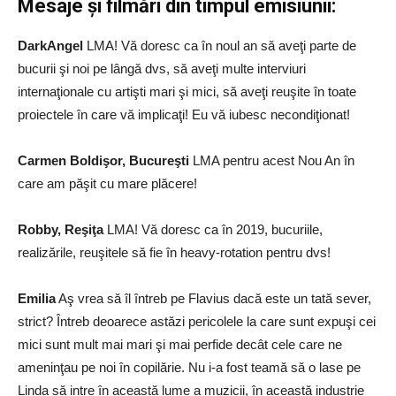
Mesaje și filmări din timpul emisiunii:
DarkAngel
LMA! Vă doresc ca în noul an să aveţi parte de
bucurii şi noi pe lângă dvs, să aveţi multe interviuri
internaţionale cu artişti mari şi mici, să aveţi reuşite în toate
proiectele în care vă implicaţi! Eu vă iubesc necondiţionat!
Carmen Boldişor, Bucureşti
LMA pentru acest Nou An în
care am păşit cu mare plăcere!
Robby, Reşiţa
LMA! Vă doresc ca în 2019, bucuriile,
realizările, reuşitele să fie în heavy-rotation pentru dvs!
Emilia
Aş vrea să îl întreb pe Flavius dacă este un tată sever,
strict? Întreb deoarece astăzi pericolele la care sunt expuşi cei
mici sunt mult mai mari şi mai perfide decât cele care ne
ameninţau pe noi în copilărie. Nu i-a fost teamă să o lase pe
Linda să intre în această lume a muzicii, în această industrie