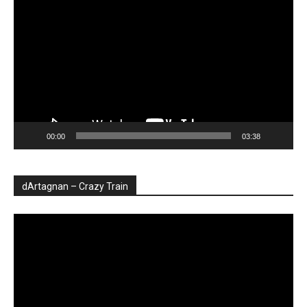
video
00:00
03:38
dArtagnan – Crazy Train
Player
video