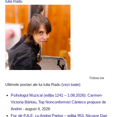
Iulia Radu
Follow me
Ultimele postari ale lui Iulia Radu
(
vezi toate
)
Psihologul Muzical (ediția 1241 – 1.08.2026): Carmen-
Victoria Bârloiu, Top Nonconformist Cântece propuse de
Andrei
- august 4, 2026
Foc de P.A.E. cu Andrei Partoș – ediția 953. Nicușor Dan