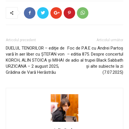
Articolul precedent
Articolul următor
DUELUL TENORILOR – ediţie de
Foc de P.A.E cu Andrei Partoș
vară în aer liber cu ŞTEFAN von
– editia 875. Despre concertul
KORCH, ALIN STOICA şi MIHAI
de adio al trupei Black Sabbath
URZICANA – 2 august 2025,
și alte subiecte la zi
Grădina de Vară Herăstrău
(7.07.2025)