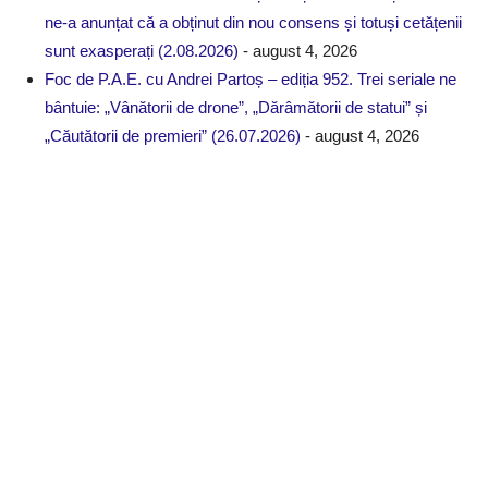
ne-a anunțat că a obținut din nou consens și totuși cetățenii
sunt exasperați (2.08.2026)
- august 4, 2026
Foc de P.A.E. cu Andrei Partoș – ediția 952. Trei seriale ne
bântuie: „Vânătorii de drone”, „Dărâmătorii de statui” și
„Căutătorii de premieri” (26.07.2026)
- august 4, 2026