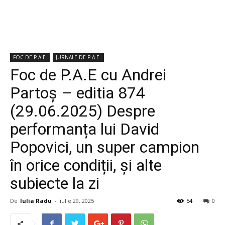
FOC DE P.A.E.
JURNALE DE P.A.E.
Foc de P.A.E cu Andrei
Partoș – editia 874
(29.06.2025) Despre
performanța lui David
Popovici, un super campion
în orice condiții, și alte
subiecte la zi
De
Iulia Radu
-
iulie 29, 2025
54
0