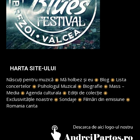
HARTA SITE-ULUI
Născuți pentru muzică
◉
Mă holbez și eu
◉
Blog
◉
Lista
concertelor
◉
Psihologul Muzical
◉
Biografie
◉
Mass –
Media
◉
Agenda culturala
◉
Ediții de colecție
◉
Exclusivitățile noastre
◉
Sondaje
◉
Filmări din emisiune
◉
Romania canta