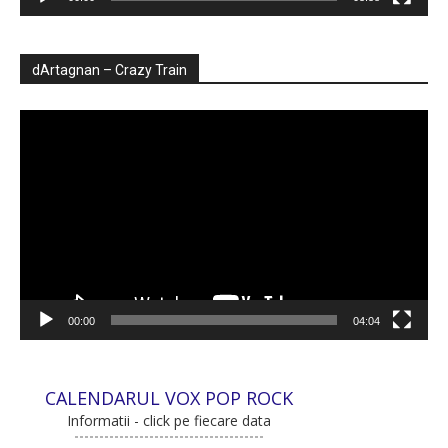
dArtagnan – Crazy Train
Player
video
00:00
04:04
CALENDARUL VOX POP ROCK
Informatii - click pe fiecare data