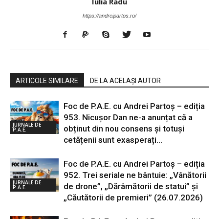
Iulia Radu
https://andreipartos.ro/
ARTICOLE SIMILARE
DE LA ACELAȘI AUTOR
Foc de P.A.E. cu Andrei Partoș – ediția
953. Nicușor Dan ne-a anunțat că a
JURNALE DE
obținut din nou consens și totuși
P.A.E.
cetățenii sunt exasperați...
Foc de P.A.E. cu Andrei Partoș – ediția
952. Trei seriale ne bântuie: „Vânătorii
JURNALE DE
de drone”, „Dărâmătorii de statui” și
P.A.E.
„Căutătorii de premieri” (26.07.2026)