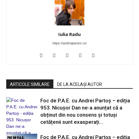
Iulia Radu
https://andreipartos.ro/
ARTICOLE SIMILARE
DE LA ACELAȘI AUTOR
Foc de P.A.E. cu Andrei Partoș – ediția
953. Nicușor Dan ne-a anunțat că a
obținut din nou consens și totuși
cetățenii sunt exasperați...
Foc de P.A.E. cu Andrei Partoș – ediția