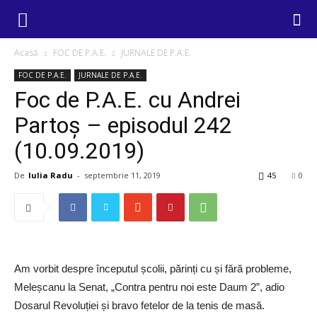
Acasă
FOC DE P.A.E.
JURNALE DE P.A.E.
FOC DE P.A.E.
JURNALE DE P.A.E.
Foc de P.A.E. cu Andrei
Partoș – episodul 242
(10.09.2019)
De
Iulia Radu
-
septembrie 11, 2019
45
0
Am vorbit despre începutul școlii, părinți cu și fără probleme,
Meleșcanu la Senat, „Contra pentru noi este Daum 2”, adio
Dosarul Revoluției și bravo fetelor de la tenis de masă.