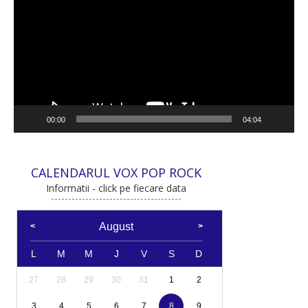
00:00
04:04
CALENDARUL VOX POP ROCK
Informatii - click pe fiecare data
August
L
M
M
J
V
S
D
27
28
29
30
31
1
2
3
4
5
6
7
8
9