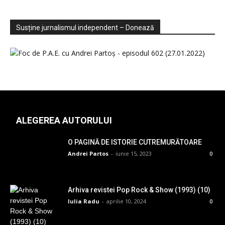
Sondaje
Video
Susține jurnalismul independent – Donează
ALEGEREA AUTORULUI
O PAGINĂ DE ISTORIE CUTREMURĂTOARE
Andrei Partos
-
iunie 15, 2023
0
Arhiva revistei Pop Rock & Show (1993) (10)
Iulia Radu
-
aprilie 10, 2024
0