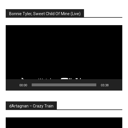
Bonnie Tyler, Sweet Child Of Mine (Live)
Player
video
00:00
03:38
dArtagnan – Crazy Train
Player
video