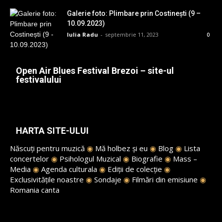
Galerie foto: Plimbare prin Costinești (9 –
10.09.2023)
Iulia Radu
-
septembrie 11, 2023
0
Open Air Blues Festival Brezoi – site-ul
festivalului
HARTA SITE-ULUI
Născuți pentru muzică
◉
Mă holbez și eu
◉
Blog
◉
Lista
concertelor
◉
Psihologul Muzical
◉
Biografie
◉
Mass –
Media
◉
Agenda culturala
◉
Ediții de colecție
◉
Exclusivitățile noastre
◉
Sondaje
◉
Filmări din emisiune
◉
Romania canta