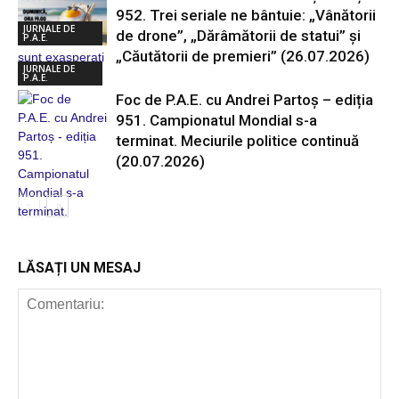
952. Trei seriale ne bântuie: „Vânătorii
JURNALE DE
de drone”, „Dărâmătorii de statui” și
P.A.E.
„Căutătorii de premieri” (26.07.2026)
JURNALE DE
P.A.E.
Foc de P.A.E. cu Andrei Partoș – ediția
951. Campionatul Mondial s-a
terminat. Meciurile politice continuă
(20.07.2026)
LĂSAȚI UN MESAJ
JURNALE DE
P.A.E.