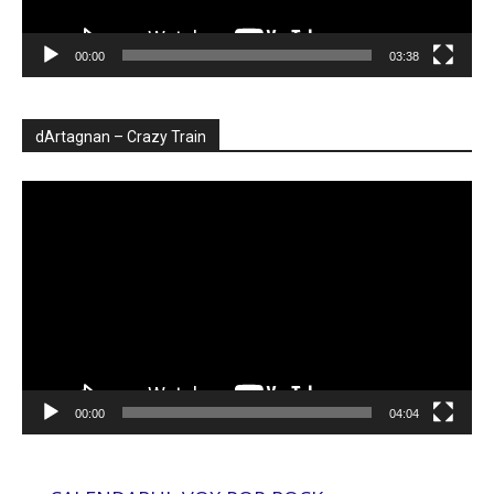
00:00
03:38
dArtagnan – Crazy Train
Player
video
00:00
04:04