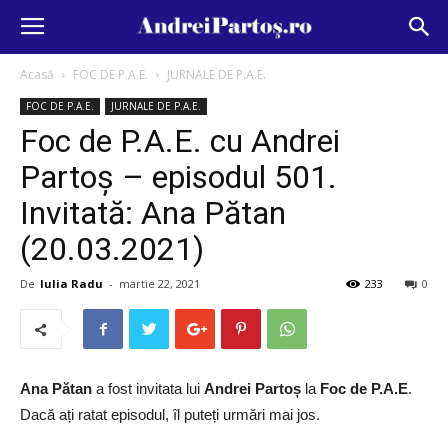
Acasă
FOC DE P.A.E.
JURNALE DE P.A.E.
FOC DE P.A.E.
JURNALE DE P.A.E.
Foc de P.A.E. cu Andrei
Partoș – episodul 501.
Invitată: Ana Pătan
(20.03.2021)
De
Iulia Radu
-
martie 22, 2021
233
0
Ana Pătan
a fost invitata lui
Andrei Partoș
la
Foc de P.A.E
.
Dacă ați ratat episodul, îl puteți urmări mai jos.