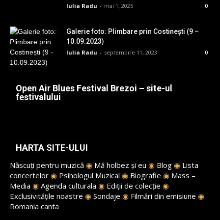
Iulia Radu
-
mai 1, 2025
0
Galerie foto: Plimbare prin Costinești (9 –
10.09.2023)
Iulia Radu
-
septembrie 11, 2023
0
Open Air Blues Festival Brezoi – site-ul
festivalului
HARTA SITE-ULUI
Născuți pentru muzică
◉
Mă holbez și eu
◉
Blog
◉
Lista
concertelor
◉
Psihologul Muzical
◉
Biografie
◉
Mass –
Media
◉
Agenda culturala
◉
Ediții de colecție
◉
Exclusivitățile noastre
◉
Sondaje
◉
Filmări din emisiune
◉
Romania canta