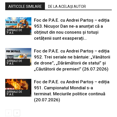
ARTICOLE SIMILARE
DE LA ACELAȘI AUTOR
Foc de P.A.E. cu Andrei Partoș – ediția
953. Nicușor Dan ne-a anunțat că a
JURNALE DE
obținut din nou consens și totuși
P.A.E.
cetățenii sunt exasperați...
Foc de P.A.E. cu Andrei Partoș – ediția
952. Trei seriale ne bântuie: „Vânătorii
JURNALE DE
de drone”, „Dărâmătorii de statui” și
P.A.E.
„Căutătorii de premieri” (26.07.2026)
Foc de P.A.E. cu Andrei Partoș – ediția
951. Campionatul Mondial s-a
JURNALE DE
terminat. Meciurile politice continuă
P.A.E.
(20.07.2026)