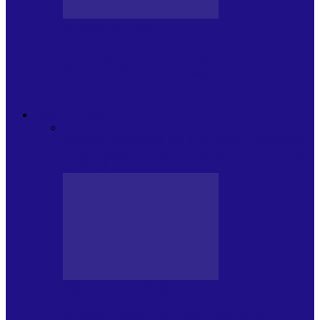
JURNAL DE EDIȚII
Psihologul Muzical (ediția 1238 –
11.07.2026): Dana Cristescu, Daniel Iancu
(telefonic),…
ANDREI PARTOS
Toate
BIOGRAFIE
CETATEAN DE
COSTINESTI
PRESA CU SI DESPRE A.P.
ARHIVA
VPR/P.R&S/SAPTAMANA
EMISIUNI RADIO DIN
TRECUT
PRESA CU SI DESPRE A.P.
Arhiva revistei Vox Pop Rock (17)