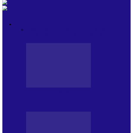
OPINII
Toate
BLOGUL LUI ANDREI
HOLBARILE LUI
ANDREI
BLOGUL IULIEI
HOLBARILE
IULIEI
COLABORATORII NOȘTRI
BLOGUL LUI ANDREI
77 DE MULȚUMIRI – DIN 2.08.