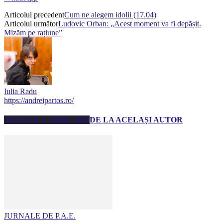
Articolul precedent
Cum ne alegem idolii (17.04)
Articolul următor
Ludovic Orban: „Acest moment va fi depășit.
Mizăm pe rațiune”
Iulia Radu
https://andreipartos.ro/
ARTICOLE SIMILARE
DE LA ACELAȘI AUTOR
JURNALE DE P.A.E.