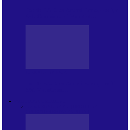
Foc de P.A.E. cu Andrei Partoș – ediția
951. Campionatul Mondial…
JURNALE DE P.A.E.
Foc de P.A.E. cu Andrei Partoș – ediția
950. V-a afectat…
PSIHOLOGUL MUZICAL
Toate
JURNAL DE EDIȚII
EDITII DE
COLECTIE
ARHIVA EMISIUNII