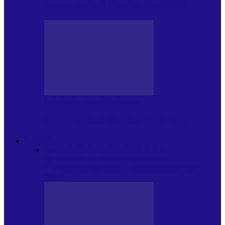
Arhiva revistei Vox Pop Rock (15)
PRESA CU SI DESPRE A.P.
Arhiva revistei Vox Pop Rock (14)
ARHIVA
Toate
ARTIȘTII PROPUN
AGENDA
CULTURALA
CALENDAR VOX POP ROCK
DE
PĂSTRAT
DARA ZICE…
RECOMANDARILE
MELE