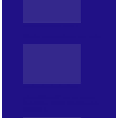
MASS MEDIA NEMUZICALA
Sfârșitul democrației așa cum o știm
MASS MEDIA NEMUZICALA
„Delta Sălbatică”, cel mai amplu
documentar dedicat Deltei Dunării,
proiectat în…