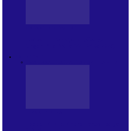
CRONICI DE CONCERT
Festivalul Internațional „George
Grigoriu” la Brăila (22 – 24.05.2026)
FOC DE P.A.E.
Toate
JURNALE DE P.A.E.
INVITATI LA VLOG
JURNALE DE P.A.E.
Foc de P.A.E. cu Andrei Partoș – ediția
953. Nicușor Dan…