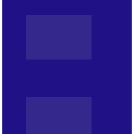
NONCONFORMIST CÂNTECE…
JURNAL DE EDIȚII
Psihologul Muzical (ediția 1239 –
18.07.2026): Walter Ghicolescu, TOP
NONCONFORMIST CÂNTECE…