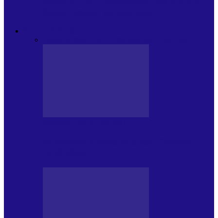
Modulul FNT Educațional, ediția a 5-a.
Spațiu esențial de expunere a…
EXCLUSIVITATI
Toate
CRONICI DE CONCERT
INTERVIURI
CRONICI DE CONCERT
Alexandru Andries în clubul Quantic
(2.06.2026)