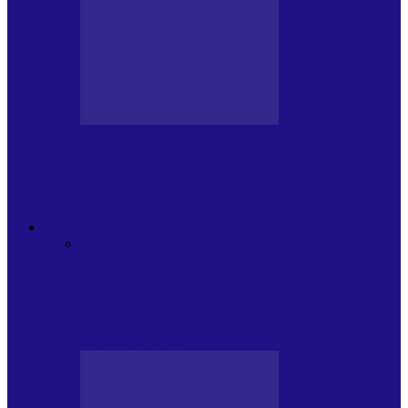
BLOGUL LUI ANDREI
JURNAL HOLBAT DIN 22 IULIE – N.
DAN SĂ DESEMNEZE PREMIER!…
ACTUALITATE
Toate
PLAYLISTURILE NOASTRE
ARTICOLE
SPECIALE
POP ROCK
INTERNAȚIONAL
ROMANIA CANTA
LISTA
CONCERTELOR
MASS MEDIA
NEMUZICALA
MASS MEDIA
MUZICALA
SONDAJE/TOPURI
APARIȚII
DISCOGRAFICE