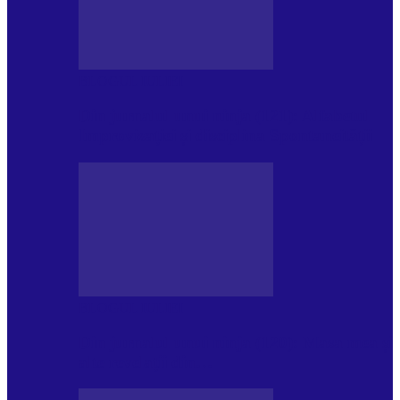
BLOGUL IULIEI
Din jurnalul unui ninja (121): Alfabetul
Improvizației și disciplina Spontaneității
BLOGUL IULIEI
Din jurnalul unui ninja (120): Masa mea și
alte revelații din…