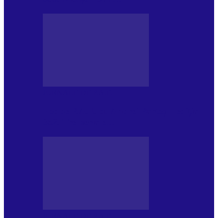
JURNALE DE P.A.E.
Foc de P.A.E. cu Andrei Partoș – ediția
952. Trei seriale…
JURNALE DE P.A.E.