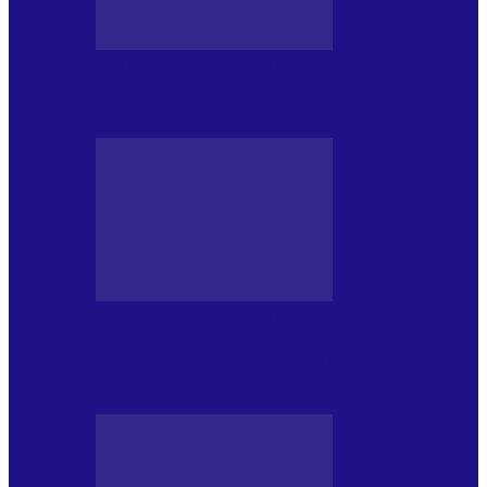
CRONICI DE CONCERT
Tania Turtureanu la Sala Palatului
CRONICI DE CONCERT
Între „Infinite Dreams” și Eddie: Iron
Maiden pe Arena Națională (28.05.2026)