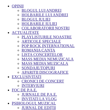
OPINII
BLOGUL LUI ANDREI
HOLBARILE LUI ANDREI
BLOGUL IULIEI
HOLBARILE IULIEI
COLABORATORII NOȘTRI
ACTUALITATE
PLAYLISTURILE NOASTRE
ARTICOLE SPECIALE
POP ROCK INTERNAȚIONAL
ROMANIA CANTA
LISTA CONCERTELOR
MASS MEDIA NEMUZICALA
MASS MEDIA MUZICALA
SONDAJE/TOPURI
APARIȚII DISCOGRAFICE
EXCLUSIVITATI
CRONICI DE CONCERT
INTERVIURI
FOC DE P.A.E.
JURNALE DE P.A.E.
INVITATI LA VLOG
PSIHOLOGUL MUZICAL
JURNAL DE EDIȚII