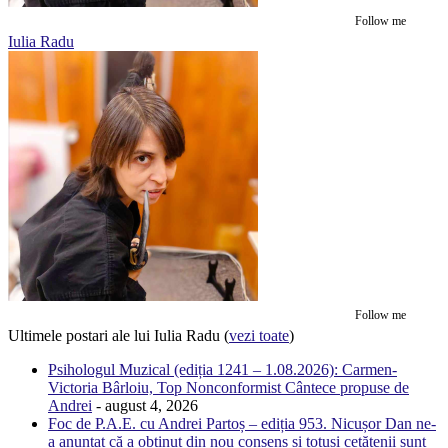
Follow me
Iulia Radu
Follow me
Ultimele postari ale lui Iulia Radu
(
vezi toate
)
Psihologul Muzical (ediția 1241 – 1.08.2026): Carmen-
Victoria Bârloiu, Top Nonconformist Cântece propuse de
Andrei
- august 4, 2026
Foc de P.A.E. cu Andrei Partoș – ediția 953. Nicușor Dan ne-
a anunțat că a obținut din nou consens și totuși cetățenii sunt