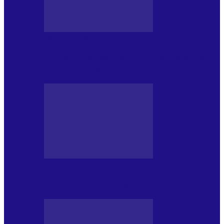
DE PĂSTRAT
World Kindness Day (Ziua Mondială a
Bunătății) (13.11)
DE PĂSTRAT
Ziua Îndeplinirii Visurilor (13.01)