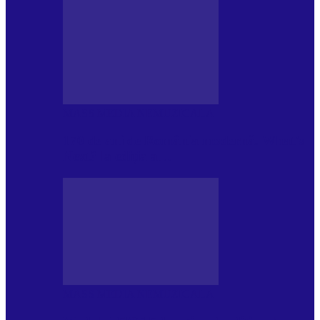
MASS MEDIA NEMUZICALA
170 de ani de România modernă. What’s
Next? la ediția a…
MASS MEDIA NEMUZICALA