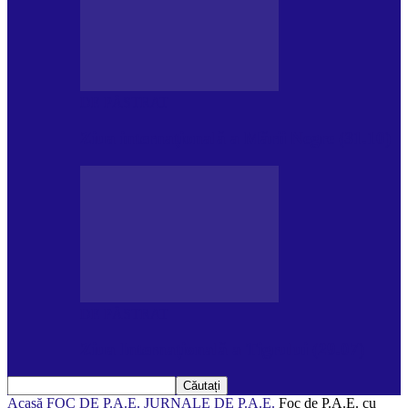
DE PĂSTRAT
Ziua internațională a Mării Negre (31.10)
DE PĂSTRAT
Ziua Internațională a Tigrului (29.07)
Acasă
FOC DE P.A.E.
JURNALE DE P.A.E.
Foc de P.A.E. cu