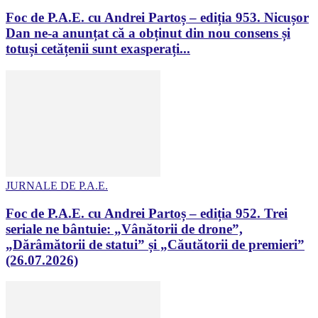
Foc de P.A.E. cu Andrei Partoș – ediția 953. Nicușor
Dan ne-a anunțat că a obținut din nou consens și
totuși cetățenii sunt exasperați...
JURNALE DE P.A.E.
Foc de P.A.E. cu Andrei Partoș – ediția 952. Trei
seriale ne bântuie: „Vânătorii de drone”,
„Dărâmătorii de statui” și „Căutătorii de premieri”
(26.07.2026)