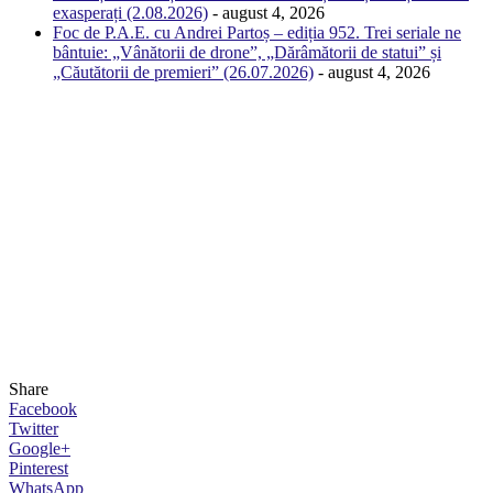
exasperați (2.08.2026)
- august 4, 2026
Foc de P.A.E. cu Andrei Partoș – ediția 952. Trei seriale ne
bântuie: „Vânătorii de drone”, „Dărâmătorii de statui” și
„Căutătorii de premieri” (26.07.2026)
- august 4, 2026
Share
Facebook
Twitter
Google+
Pinterest
WhatsApp