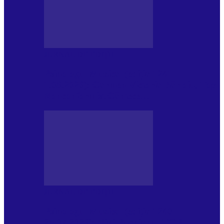
JURNAL DE EDIȚII
Psihologul Muzical (ediția 1241 –
1.08.2026): Carmen-Victoria Bârloiu, Top
Nonconformist Cântece…
JURNAL DE EDIȚII
Psihologul Muzical (ediția 1240 –
25.07.2026): Niki Puchianu, TOP