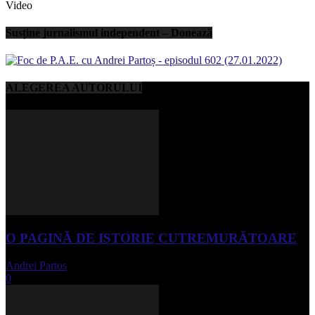
Video
Susține jurnalismul independent – Donează
ALEGEREA AUTORULUI
O PAGINĂ DE ISTORIE CUTREMURĂTOARE
Andrei Partos
-
iunie 15, 2023
0