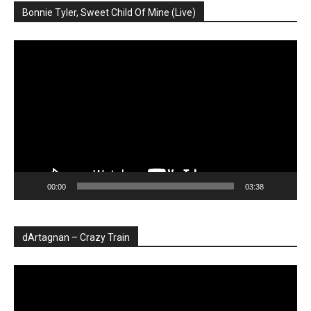
Bonnie Tyler, Sweet Child Of Mine (Live)
Player
video
00:00
03:38
dArtagnan – Crazy Train
Player
video