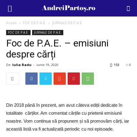
Acasă
FOC DE P.A.E.
JURNALE DE P.A.E.
FOC DE P.A.E.
JURNALE DE P.A.E.
Foc de P.A.E. – emisiuni
despre cărți
De
Iulia Radu
-
iunie 19, 2020
153
0
Din 2018 până în prezent, am avut câteva ediții dedicate în
totalitate cărților. Am comentat cărțile cu prietenii emisiunii
noastre. Vom continua să propunem și să promovăm cărți, iar
această listă va fi actualizată periodic cu noi episoade.