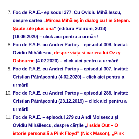
Foc de P.A.E.- episodul 377. Cu Ovidiu Mihăilescu,
despre cartea „
Mircea Mihăieș în dialog cu Ilie Stepan.
Șapte zile plus una
” (editura Polirom, 2018)
(16.06.2020) – click aici pentru a urmări!
Foc de P.A.E. cu Andrei Partoș – episodul 308. Invitat:
Ovidiu Mihăilescu,
despre viața și cariera lui Ozzy
Osbourne
(4.02.2020) – click aici pentru a urmări!
Foc de P.A.E. cu Andrei Partoș – episodul 307. Invitat:
Cristian Pătrășconiu (4.02.2020) – click aici pentru a
urmări!
Foc de P.A.E. cu Andrei Partoș – episodul 288. Invitat:
Cristian Pătrășconiu (23.12.2019) – click aici pentru a
urmări!
Foc de P.A.E. – episodul 279 cu Andi Moisescu și
Ovidiu Mihăilescu, despre cărțile „
Inside Out – O
istorie personală a Pink Floyd” (Nick Mason), „Pink