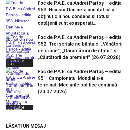
Foc de P.A.E. cu Andrei Partoș – ediția
953. Nicușor Dan ne-a anunțat că a
obținut din nou consens și totuși
cetățenii sunt exasperați...
Foc de P.A.E. cu Andrei Partoș – ediția
952. Trei seriale ne bântuie: „Vânătorii
de drone”, „Dărâmătorii de statui” și
„Căutătorii de premieri” (26.07.2026)
JURNALE DE
P.A.E.
Foc de P.A.E. cu Andrei Partoș – ediția
951. Campionatul Mondial s-a
terminat. Meciurile politice continuă
(20.07.2026)
JURNALE DE
P.A.E.
LĂSAȚI UN MESAJ
JURNALE DE