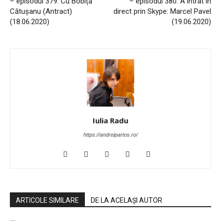
– episodul 379. Cu Bobiță
– episodul 380. A intrat în
Cătușanu (Antract)
direct prin Skype: Marcel Pavel
(18.06.2020)
(19.06.2020)
Iulia Radu
https://andreipartos.ro/
ARTICOLE SIMILARE
DE LA ACELAȘI AUTOR