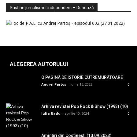
Sondaje
Video
Susține jurnalismul independent – Donează
ALEGEREA AUTORULUI
O PAGINĂ DE ISTORIE CUTREMURĂTOARE
Andrei Partos
-
iunie 15, 2023
0
Arhiva revistei Pop Rock & Show (1993) (10)
Iulia Radu
-
aprilie 10, 2024
0
Amintiri din Costinesti (10.09.2023)