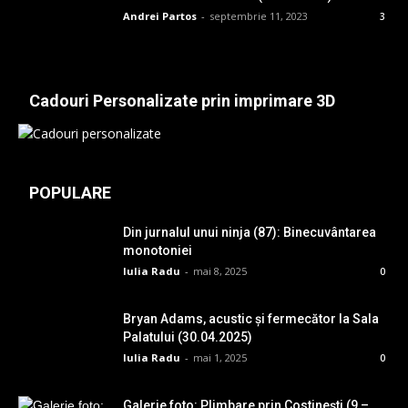
Andrei Partos
-
septembrie 11, 2023
3
Cadouri Personalizate prin imprimare 3D
POPULARE
Din jurnalul unui ninja (87): Binecuvântarea
monotoniei
Iulia Radu
-
mai 8, 2025
0
Bryan Adams, acustic și fermecător la Sala
Palatului (30.04.2025)
Iulia Radu
-
mai 1, 2025
0
Galerie foto: Plimbare prin Costinești (9 –