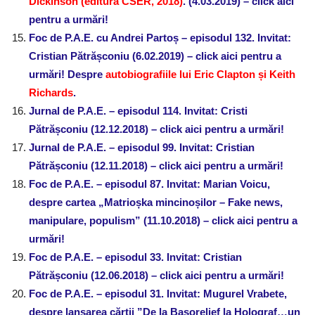
Dickinson (editura CSER, 2018)
.
(4.03.2019) – click aici
pentru a urmări!
Foc de P.A.E. cu Andrei Partoș – episodul 132. Invitat:
Cristian Pătrășconiu (6.02.2019) – click aici pentru a
urmări! Despre
autobiografiile lui Eric Clapton și Keith
Richards
.
Jurnal de P.A.E. – episodul 114. Invitat: Cristi
Pătrășconiu (12.12.2018) – click aici pentru a urmări!
Jurnal de P.A.E. – episodul 99. Invitat: Cristian
Pătrășconiu (12.11.2018) – click aici pentru a urmări!
Foc de P.A.E. – episodul 87. Invitat: Marian Voicu,
despre cartea „Matrioșka mincinoșilor – Fake news,
manipulare, populism” (11.10.2018) – click aici pentru a
urmări!
Foc de P.A.E. – episodul 33. Invitat: Cristian
Pătrășconiu (12.06.2018) – click aici pentru a urmări!
Foc de P.A.E. – episodul 31. Invitat: Mugurel Vrabete,
despre lansarea cărții ”De la Basorelief la Holograf…un