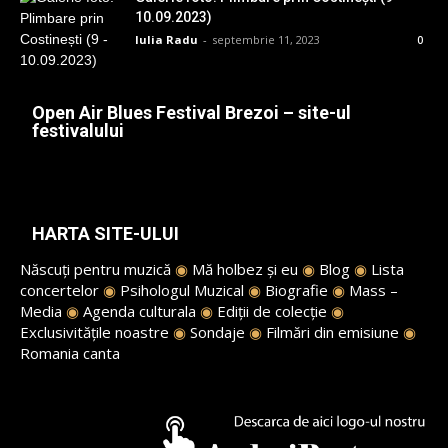
10.09.2023)
Iulia Radu
-
septembrie 11, 2023
0
Open Air Blues Festival Brezoi – site-ul
festivalului
HARTA SITE-ULUI
Născuți pentru muzică
◉
Mă holbez și eu
◉
Blog
◉
Lista
concertelor
◉
Psihologul Muzical
◉
Biografie
◉
Mass –
Media
◉
Agenda culturala
◉
Ediții de colecție
◉
Exclusivitățile noastre
◉
Sondaje
◉
Filmări din emisiune
◉
Romania canta