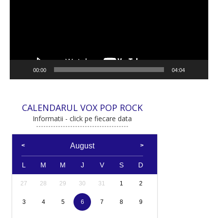
00:00
04:04
CALENDARUL VOX POP ROCK
Informatii - click pe fiecare data
August
L
M
M
J
V
S
D
27
28
29
30
31
1
2
3
4
5
6
7
8
9