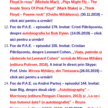
Floyd în roșu” (Michele Mari), „Pigs Might Fly – The
Inside Story Of Pink Floyd” (Mark Blake) și „Think
Floyd – Poeme rock” (Ovidiu Mihăilescu)
. (30.11.2019) –
click aici pentru a urmări!
Foc de P.A.E. – episodul 179. Invitat: Cristi Pătrășconiu,
despre
autobiografia lui Bob Dylan
. (14.05.2019) – click
aici pentru a urmări!
Foc de P.A.E. – episodul 155. Invitat: Cristian
Pătrășconiu,
despre Leonard Cohen, „
Viața, patimile și
cântecele lui Leonard Cohen” scrisă de Mircea Mihăieș
(editura Polirom, 2016)
. A intrat în direct prin Skype:
Prof. Univ.
Mircea Mihăieș, din Timisoara.
(26.03.2019) –
click aici pentru a urmări!
Foc de P.A.E. cu Andrei Partoș – episodul 144. Invitat:
Ioan Big, despre două cărți:
„Autobiography” –
Morrissey (editura Penguin Classics, 2013) și „La ce-i
bun butonul ăsta? (
o autobiografie)” – Bruce