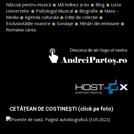
Născuți pentru muzică
◉
Mă holbez și eu
◉
Blog
◉
Lista
concertelor
◉
Psihologul Muzical
◉
Biografie
◉
Mass –
Media
◉
Agenda culturala
◉
Ediții de colecție
◉
Exclusivitățile noastre
◉
Sondaje
◉
Filmări din emisiune
◉
Romania canta
CETĂȚEAN DE COSTINEȘTI (click pe foto)