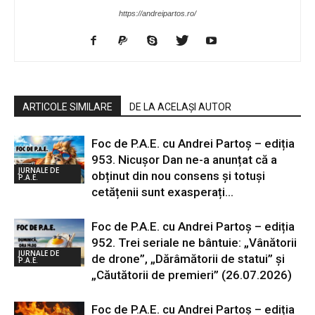
https://andreipartos.ro/
ARTICOLE SIMILARE
DE LA ACELAȘI AUTOR
Foc de P.A.E. cu Andrei Partoș – ediția
953. Nicușor Dan ne-a anunțat că a
JURNALE DE
obținut din nou consens și totuși
P.A.E.
cetățenii sunt exasperați...
Foc de P.A.E. cu Andrei Partoș – ediția
952. Trei seriale ne bântuie: „Vânătorii
JURNALE DE
de drone”, „Dărâmătorii de statui” și
P.A.E.
„Căutătorii de premieri” (26.07.2026)
Foc de P.A.E. cu Andrei Partoș – ediția