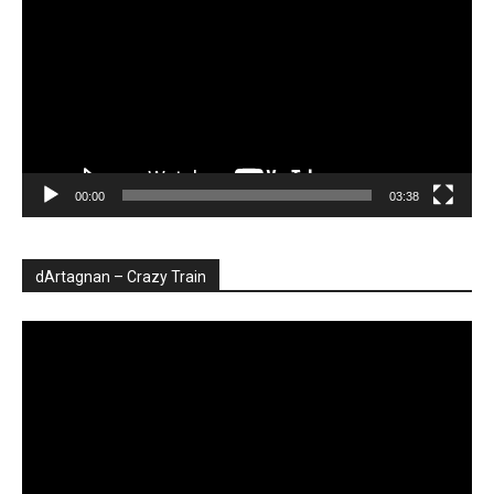
00:00
03:38
dArtagnan – Crazy Train
Player
video