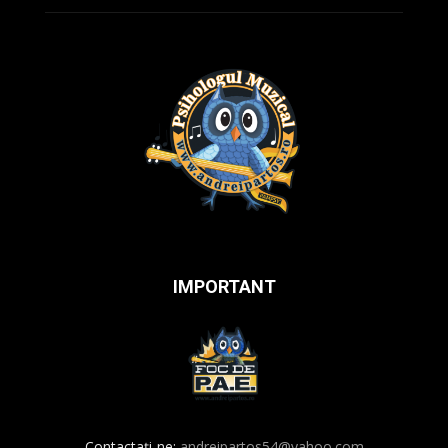
IMPORTANT
Contactați-ne:
andreipartos54@yahoo.com