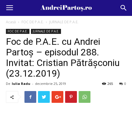
Acasă
FOC DE P.A.E.
JURNALE DE P.A.E.
FOC DE P.A.E.
JURNALE DE P.A.E.
Foc de P.A.E. cu Andrei
Partoș – episodul 288.
Invitat: Cristian Pătrășconiu
(23.12.2019)
De
Iulia Radu
-
decembrie 25, 2019
265
0