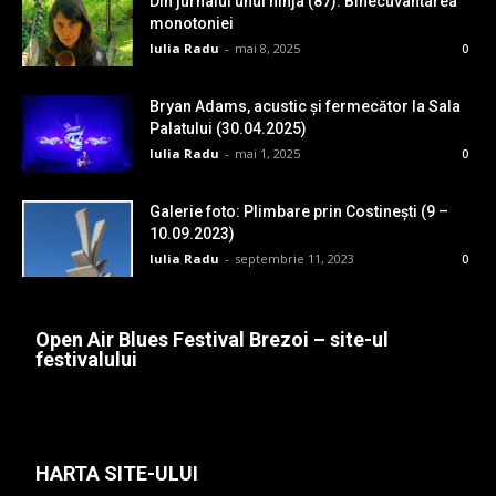
Din jurnalul unui ninja (87): Binecuvântarea
monotoniei
Iulia Radu
-
mai 8, 2025
0
Bryan Adams, acustic și fermecător la Sala
Palatului (30.04.2025)
Iulia Radu
-
mai 1, 2025
0
Galerie foto: Plimbare prin Costinești (9 –
10.09.2023)
Iulia Radu
-
septembrie 11, 2023
0
Open Air Blues Festival Brezoi – site-ul
festivalului
HARTA SITE-ULUI