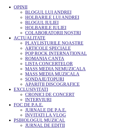
OPINII
BLOGUL LUI ANDREI
HOLBARILE LUI ANDREI
BLOGUL IULIEI
HOLBARILE IULIEI
COLABORATORII NOȘTRI
ACTUALITATE
PLAYLISTURILE NOASTRE
ARTICOLE SPECIALE
POP ROCK INTERNAȚIONAL
ROMANIA CANTA
LISTA CONCERTELOR
MASS MEDIA NEMUZICALA
MASS MEDIA MUZICALA
SONDAJE/TOPURI
APARIȚII DISCOGRAFICE
EXCLUSIVITATI
CRONICI DE CONCERT
INTERVIURI
FOC DE P.A.E.
JURNALE DE P.A.E.
INVITATI LA VLOG
PSIHOLOGUL MUZICAL
JURNAL DE EDIȚII