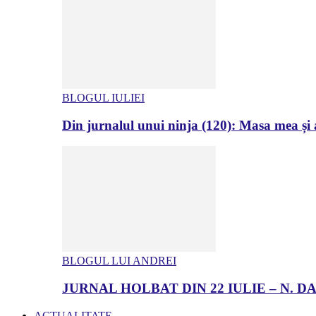
BLOGUL IULIEI
Din jurnalul unui ninja (120): Masa mea și a
BLOGUL LUI ANDREI
JURNAL HOLBAT DIN 22 IULIE – N.
ACTUALITATE