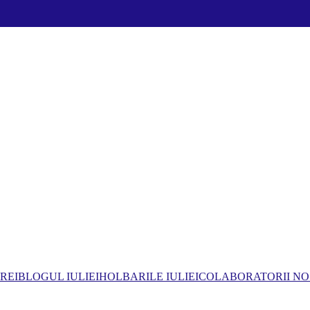
REI
BLOGUL IULIEI
HOLBARILE IULIEI
COLABORATORII NO