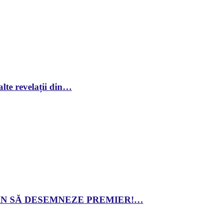
lte revelații din…
 DAN SĂ DESEMNEZE PREMIER!…