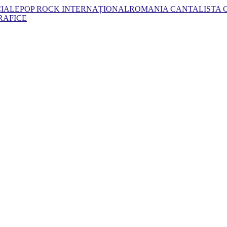
CIALE
POP ROCK INTERNAȚIONAL
ROMANIA CANTA
LISTA
RAFICE