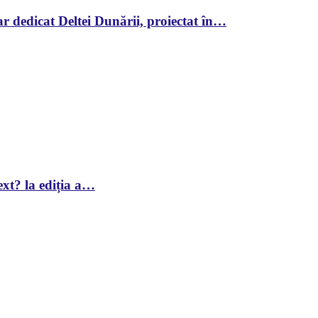
r dedicat Deltei Dunării, proiectat în…
xt? la ediția a…