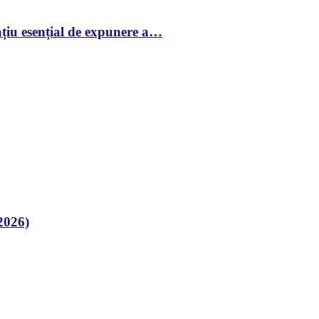
țiu esențial de expunere a…
2026)