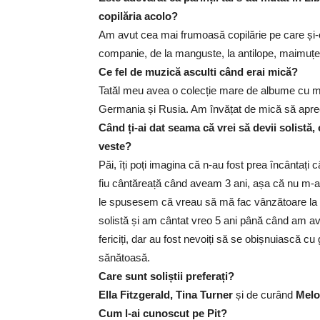
copilăria acolo?
Am avut cea mai frumoasă copilărie pe care și
companie, de la manguste, la antilope, maimuțe ș
Ce fel de muzică asculti când erai mică?
Tatăl meu avea o colecție mare de albume cu mu
Germania și Rusia. Am învățat de mică să apreci
Când ți-ai dat seama că vrei să devii solistă,
veste?
Păi, îți poți imagina că n-au fost prea încântaț
fiu cântăreață când aveam 3 ani, așa că nu m-au 
le spusesem că vreau să mă fac vânzătoare la 
solistă și am cântat vreo 5 ani până când am avu
fericiți, dar au fost nevoiți să se obișnuiască c
sănătoasă.
Care sunt soliștii preferați?
Ella Fitzgerald, Tina Turner
și de curând
Melo
Cum l-ai cunoscut pe Pit?