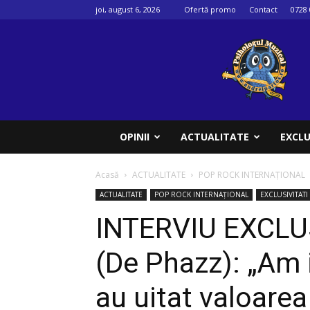
joi, august 6, 2026
Ofertă promo
Contact
0728 
Psihologul
muzical
OPINII
ACTUALITATE
EXCLU
Acasă
ACTUALITATE
POP ROCK INTERNAȚIONAL
ACTUALITATE
POP ROCK INTERNAȚIONAL
EXCLUSIVITATI
INTERVIU EXCLUS
(De Phazz): „Am 
au uitat valoarea