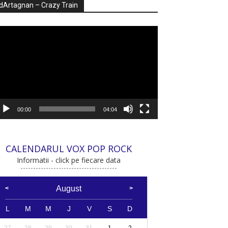
dArtagnan – Crazy Train
ayer
deo
00:00
04:04
CALENDARUL VOX POP ROCK
Informatii - click pe fiecare data
August
L
M
M
J
V
S
D
27
28
29
30
31
1
2