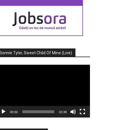
Bonnie Tyler, Sweet Child Of Mine (Live)
ayer
deo
00:00
03:38