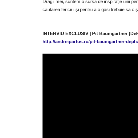
Dragii mei, suntem o sursă de inspirație unii pentru
căutarea fericirii și pentru a o găsi trebuie să o și
INTERVIU EXCLUSIV | Pit Baumgartner (DePha
http://andreipartos.ro/pit-baumgartner-depha