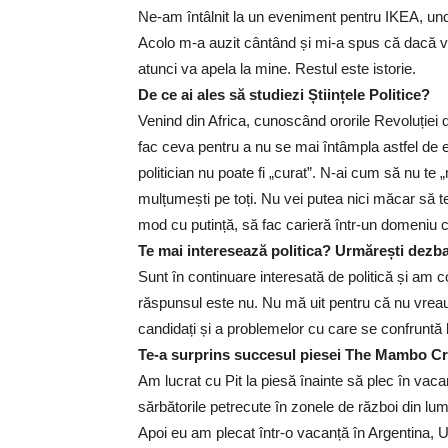
Ne-am întâlnit la un eveniment pentru IKEA, un
Acolo m-a auzit cântând și mi-a spus că dacă v
atunci va apela la mine. Restul este istorie.
De ce ai ales să studiezi Științele Politice?
Venind din Africa, cunoscând ororile Revoluției d
fac ceva pentru a nu se mai întâmpla astfel de 
politician nu poate fi „curat”. N-ai cum să nu te 
mulțumești pe toți. Nu vei putea nici măcar să t
mod cu putință, să fac carieră într-un domeniu c
Te mai interesează politica? Urmărești dezbat
Sunt în continuare interesată de politică și am c
răspunsul este nu. Nu mă uit pentru că nu vreau
candidați și a problemelor cu care se confruntă
Te-a surprins succesul piesei The Mambo Cr
Am lucrat cu Pit la piesă înainte să plec în vac
sărbătorile petrecute în zonele de război din l
Apoi eu am plecat într-o vacanță în Argentina, Uru