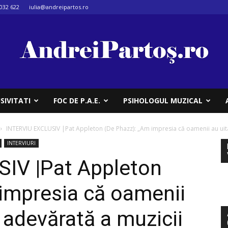
032 622
iulia@andreipartos.ro
SIVITATI
FOC DE P.A.E.
PSIHOLOGUL MUZICAL
INTERVIU EXCLUSIV |Pat Appleton (De Phazz): „Am impresia că oamenii au uita
INTERVIURI
IV |Pat Appleton
impresia că oamenii
 adevărată a muzicii