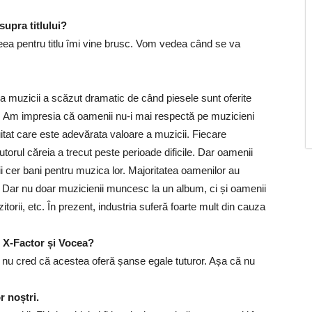
supra titlului?
eea pentru titlu îmi vine brusc. Vom vedea când se va
muzicii a scăzut dramatic de când piesele sunt oferite
ui. Am impresia că oamenii nu-i mai respectă pe muzicieni
tat care este adevărata valoare a muzicii. Fiecare
utorul căreia a trecut peste perioade dificile. Dar oamenii
i cer bani pentru muzica lor. Majoritatea oamenilor au
. Dar nu doar muzicienii muncesc la un album, ci și oamenii
itorii, etc. În prezent, industria suferă foarte mult din cauza
l X-Factor și Vocea?
ar nu cred că acestea oferă șanse egale tuturor. Așa că nu
r noștri.