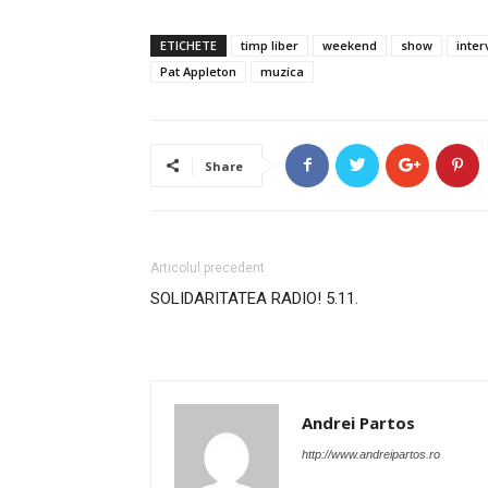
ETICHETE
timp liber
weekend
show
inter
Pat Appleton
muzica
Share
Articolul precedent
SOLIDARITATEA RADIO! 5.11.
Andrei Partos
http://www.andreipartos.ro