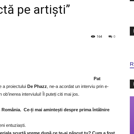
tă pe artiști”
164
0
R
Pat
e a proiectului
De Phazz
, ne-a acordat un interviu prin e-
b’inerea interviului! Îl puteți citi mai jos.
în România. Ce-ți mai amintești despre prima întâlnire
ni entuziaști.
iberiala scurtă vreme după ce te-ai născut tu? Cum a fost