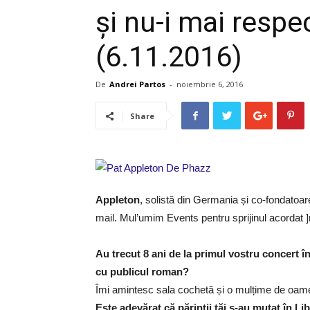
și nu-i mai respec
(6.11.2016)
De
Andrei Partos
-
noiembrie 6, 2016
Share
Appleton
, solistă din Germania și co-fondatoar
mail. Mul’umim Events pentru sprijinul acordat ]n o
Au trecut 8 ani de la primul vostru concert 
cu publicul roman?
Îmi amintesc sala cochetă și o mulțime de oame
Este adevărat că părinții tăi s-au mutat în L