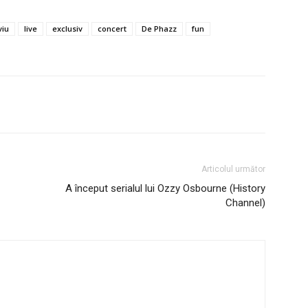
viu
live
exclusiv
concert
De Phazz
fun
Articolul următor
A început serialul lui Ozzy Osbourne (History
Channel)