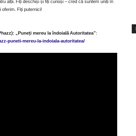
 alții. Fiți deschiși și fiți curioși – cred că suntem uniți în
 oferim. Fiți puternici!
S
V
zz): „Puneți mereu la îndoială Autoritatea”
:
zz-puneti-mereu-la-indoiala-autoritatea/