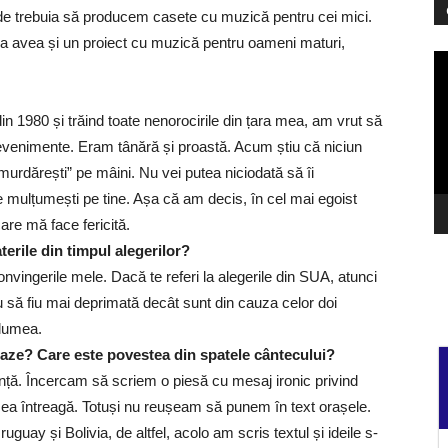
de trebuia să producem casete cu muzică pentru cei mici.
a avea și un proiect cu muzică pentru oameni maturi,
Pl
vi
in 1980 și trăind toate nenorocirile din țara mea, am vrut să
evenimente. Eram tânără și proastă. Acum știu că niciun
„murdărești” pe mâini. Nu vei putea niciodată să îi
e mulțumești pe tine. Așa că am decis, în cel mai egoist
are mă face fericită.
erile din timpul alegerilor?
onvingerile mele. Dacă te referi la alegerile din SUA, atunci
 să fiu mai deprimată decât sunt din cauza celor doi
 lumea.
aze? Care este povestea din spatele cântecului?
anță. Încercam să scriem o piesă cu mesaj ironic privind
umea întreagă. Totuși nu reușeam să punem în text orașele.
guay și Bolivia, de altfel, acolo am scris textul și ideile s-