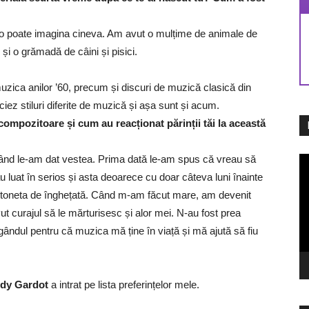
-o poate imagina cineva. Am avut o mulțime de animale de
i o grămadă de câini și pisici.
zica anilor ’60, precum și discuri de muzică clasică din
ez stiluri diferite de muzică și așa sunt și acum.
 compozitoare și cum au reacționat părinții tăi la această
i când le-am dat vestea. Prima dată le-am spus că vreau să
Pl
vi
luat în serios și asta deoarece cu doar câteva luni înainte
toneta de înghețată. Când m-am făcut mare, am devenit
t curajul să le mărturisesc și alor mei. N-au fost prea
u gândul pentru că muzica mă ține în viață și mă ajută să fiu
dy Gardot
a intrat pe lista preferințelor mele.