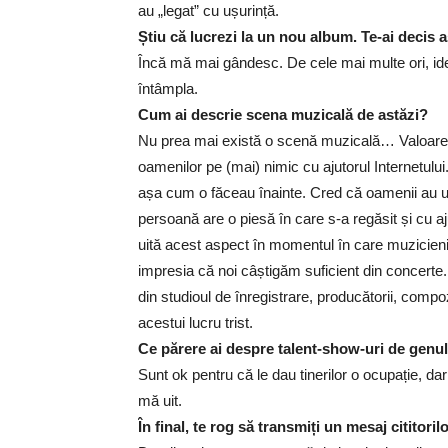
au „legat” cu ușurință.
Știu că lucrezi la un nou album. Te-ai decis a
Încă mă mai gândesc. De cele mai multe ori, id
întâmpla.
Cum ai descrie scena muzicală de astăzi?
Nu prea mai există o scenă muzicală… Valoarea 
oamenilor pe (mai) nimic cu ajutorul Internetul
așa cum o făceau înainte. Cred că oamenii au ui
persoană are o piesă în care s-a regăsit și cu aj
uită acest aspect în momentul în care muzicieni
impresia că noi câștigăm suficient din concerte
din studioul de înregistrare, producătorii, compoz
acestui lucru trist.
Ce părere ai despre talent-show-uri de genu
Sunt ok pentru că le dau tinerilor o ocupație, d
mă uit.
În final, te rog să transmiți un mesaj cititorilo