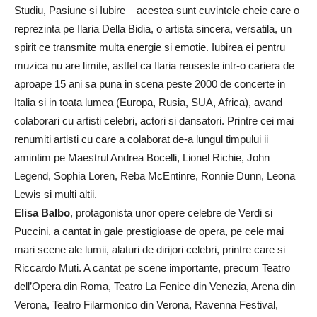
Studiu, Pasiune si Iubire – acestea sunt cuvintele cheie care o
reprezinta pe Ilaria Della Bidia, o artista sincera, versatila, un
spirit ce transmite multa energie si emotie. Iubirea ei pentru
muzica nu are limite, astfel ca Ilaria reuseste intr-o cariera de
aproape 15 ani sa puna in scena peste 2000 de concerte in
Italia si in toata lumea (Europa, Rusia, SUA, Africa), avand
colaborari cu artisti celebri, actori si dansatori. Printre cei mai
renumiti artisti cu care a colaborat de-a lungul timpului ii
amintim pe Maestrul Andrea Bocelli, Lionel Richie, John
Legend, Sophia Loren, Reba McEntinre, Ronnie Dunn, Leona
Lewis si multi altii.
Elisa Balbo
, protagonista unor opere celebre de Verdi si
Puccini, a cantat in gale prestigioase de opera, pe cele mai
mari scene ale lumii, alaturi de dirijori celebri, printre care si
Riccardo Muti. A cantat pe scene importante, precum Teatro
dell’Opera din Roma, Teatro La Fenice din Venezia, Arena din
Verona, Teatro Filarmonico din Verona, Ravenna Festival,