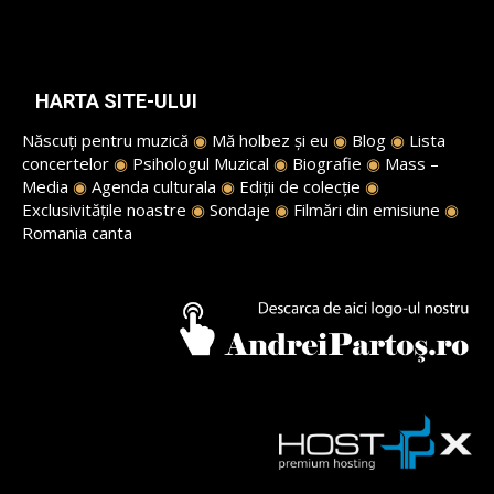
HARTA SITE-ULUI
Născuți pentru muzică
◉
Mă holbez și eu
◉
Blog
◉
Lista
concertelor
◉
Psihologul Muzical
◉
Biografie
◉
Mass –
Media
◉
Agenda culturala
◉
Ediții de colecție
◉
Exclusivitățile noastre
◉
Sondaje
◉
Filmări din emisiune
◉
Romania canta