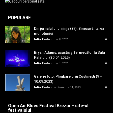
POPULARE
Din jurnalul unui ninja (87): Binecuvântarea
monotoniei
Iulia Radu
-
mai 8, 2025
0
Bryan Adams, acustic și fermecător la Sala
Palatului (30.04.2025)
Iulia Radu
-
mai 1, 2025
0
Galerie foto: Plimbare prin Costinești (9 –
10.09.2023)
Iulia Radu
-
septembrie 11, 2023
0
Open Air Blues Festival Brezoi – site-ul
festivalului