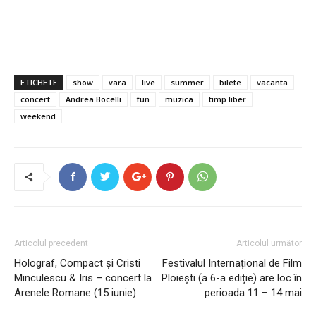
ETICHETE
show
vara
live
summer
bilete
vacanta
concert
Andrea Bocelli
fun
muzica
timp liber
weekend
Articolul precedent
Articolul următor
Holograf, Compact și Cristi
Festivalul Internațional de Film
Minculescu & Iris – concert la
Ploiești (a 6-a ediție) are loc în
Arenele Romane (15 iunie)
perioada 11 – 14 mai