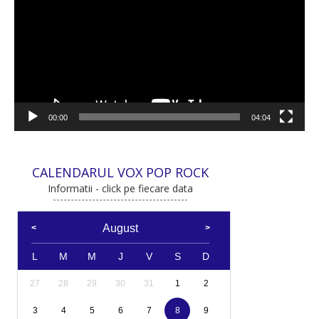
00:00
04:04
CALENDARUL VOX POP ROCK
Informatii - click pe fiecare data
August
L
M
M
J
V
S
D
27
28
29
30
31
1
2
3
4
5
6
7
8
9