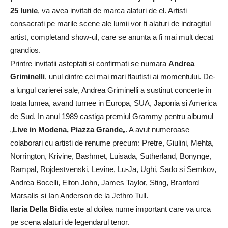
25 Iunie
, va avea invitati de marca alaturi de el. Artisti
consacrati pe marile scene ale lumii vor fi alaturi de indragitul
artist, completand show-ul, care se anunta a fi mai mult decat
grandios.
Printre invitatii asteptati si confirmati se numara
Andrea
Griminelli
, unul dintre cei mai mari flautisti ai momentului. De-
a lungul carierei sale, Andrea Griminelli a sustinut concerte in
toata lumea, avand turnee in Europa, SUA, Japonia si America
de Sud. In anul 1989 castiga premiul Grammy pentru albumul
„
Live in Modena, Piazza Grande
„. A avut numeroase
colaborari cu artisti de renume precum: Pretre, Giulini, Mehta,
Norrington, Krivine, Bashmet, Luisada, Sutherland, Bonynge,
Rampal, Rojdestvenski, Levine, Lu-Ja, Ughi, Sado si Semkov,
Andrea Bocelli, Elton John, James Taylor, Sting, Branford
Marsalis si Ian Anderson de la Jethro Tull.
Ilaria Della Bidi
a este al doilea nume important care va urca
pe scena alaturi de legendarul tenor.