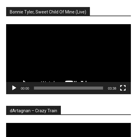
Bonnie Tyler, Sweet Child Of Mine (Live)
Player
video
00:00
03:38
dArtagnan – Crazy Train
Player
video