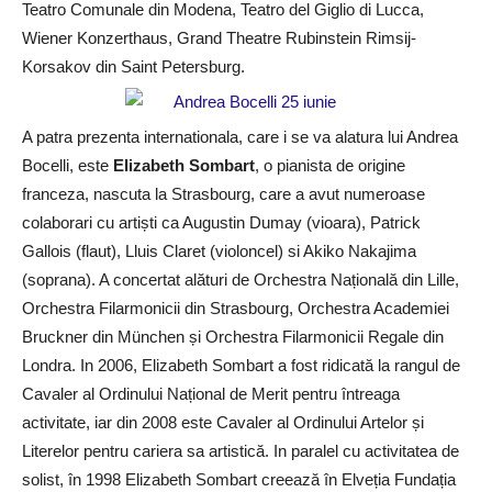
Teatro Comunale din Modena, Teatro del Giglio di Lucca,
Wiener Konzerthaus, Grand Theatre Rubinstein Rimsij-
Korsakov din Saint Petersburg.
A patra prezenta internationala, care i se va alatura lui Andrea
Bocelli, este
Elizabeth Sombart
, o pianista de origine
franceza, nascuta la Strasbourg, care a avut numeroase
colaborari cu artiști ca Augustin Dumay (vioara), Patrick
Gallois (flaut), Lluis Claret (violoncel) si Akiko Nakajima
(soprana). A concertat alături de Orchestra Națională din Lille,
Orchestra Filarmonicii din Strasbourg, Orchestra Academiei
Bruckner din München și Orchestra Filarmonicii Regale din
Londra. In 2006, Elizabeth Sombart a fost ridicată la rangul de
Cavaler al Ordinului Național de Merit pentru întreaga
activitate, iar din 2008 este Cavaler al Ordinului Artelor și
Literelor pentru cariera sa artistică. In paralel cu activitatea de
solist, în 1998 Elizabeth Sombart creează în Elveția Fundația