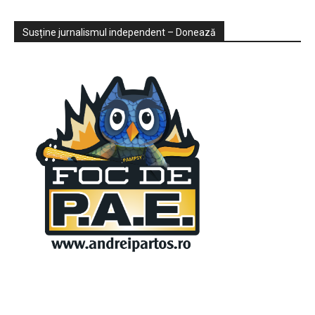
Sondaje
Video
Susține jurnalismul independent – Donează