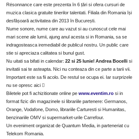
Résonnance care este prezenta în 6 țări si ofera cursuri de
muzica clasica gratuite tinerilor talentati. Filiala din Romania își
desfășoară activitatea din 2013 în București.
Nume sonore, nume care au vazut si au cunoscut cele mai
mari scene ale lumii, ajung anul acesta si in Romania, sa se
indragosteasca iremediabil de publicul nostru. Un public care
stie si apreciaza calitatea si bunul gust.
Nu uitati sa bifati in calendar:
22 si 25 Iunie! Andrea Bocelli
si
invitatii sai te asteapta. Nici nu conteaza din ce parte a tarii vii.
Important este sa fii acolo. De restul se ocupa ei. Iar surprizele
nu se opresc aici 
Biletele pot fi achizitionate online pe
www.eventim.ro
si in
format fizic din magazinele si librariile partenere: Germanos,
Orange, Vodafone, Domo, librariile Carturesti si Humanitas,
benzinariile OMV si supermarket-urile Carrefour.
Un eveniment organizat de Quantum Media, in parteneriat cu
Telekom Romania.