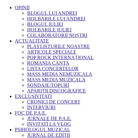
OPINII
BLOGUL LUI ANDREI
HOLBARILE LUI ANDREI
BLOGUL IULIEI
HOLBARILE IULIEI
COLABORATORII NOȘTRI
ACTUALITATE
PLAYLISTURILE NOASTRE
ARTICOLE SPECIALE
POP ROCK INTERNAȚIONAL
ROMANIA CANTA
LISTA CONCERTELOR
MASS MEDIA NEMUZICALA
MASS MEDIA MUZICALA
SONDAJE/TOPURI
APARIȚII DISCOGRAFICE
EXCLUSIVITATI
CRONICI DE CONCERT
INTERVIURI
FOC DE P.A.E.
JURNALE DE P.A.E.
INVITATI LA VLOG
PSIHOLOGUL MUZICAL
JURNAL DE EDIȚII