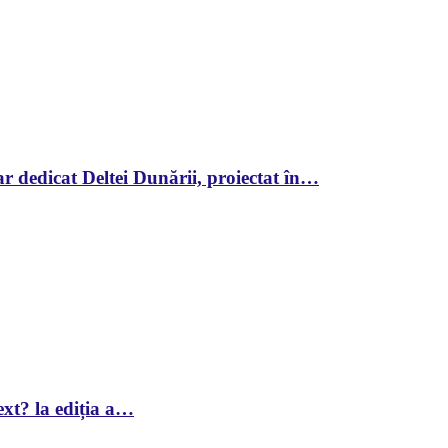
r dedicat Deltei Dunării, proiectat în…
xt? la ediția a…