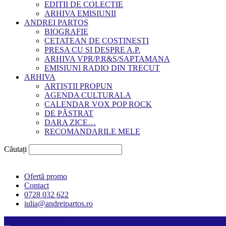
EDITII DE COLECTIE
ARHIVA EMISIUNII
ANDREI PARTOS
BIOGRAFIE
CETATEAN DE COSTINESTI
PRESA CU SI DESPRE A.P.
ARHIVA VPR/P.R&S/SAPTAMANA
EMISIUNI RADIO DIN TRECUT
ARHIVA
ARTIȘTII PROPUN
AGENDA CULTURALA
CALENDAR VOX POP ROCK
DE PĂSTRAT
DARA ZICE…
RECOMANDARILE MELE
Căutați
Ofertă promo
Contact
0728 032 622
iulia@andreipartos.ro
Psihologul muzical