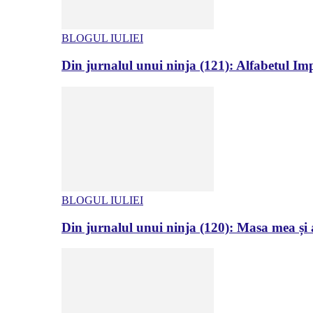
BLOGUL IULIEI
Din jurnalul unui ninja (121): Alfabetul Impr
BLOGUL IULIEI
Din jurnalul unui ninja (120): Masa mea și a