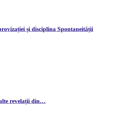
ovizației și disciplina Spontaneității
lte revelații din…