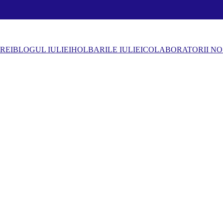
REI
BLOGUL IULIEI
HOLBARILE IULIEI
COLABORATORII NO