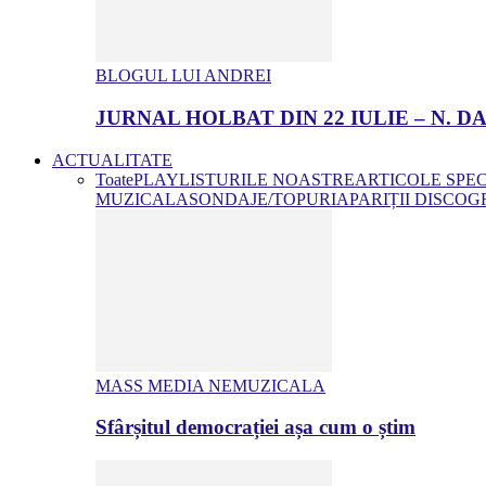
BLOGUL LUI ANDREI
JURNAL HOLBAT DIN 22 IULIE – N.
ACTUALITATE
Toate
PLAYLISTURILE NOASTRE
ARTICOLE SPE
MUZICALA
SONDAJE/TOPURI
APARIȚII DISCOG
MASS MEDIA NEMUZICALA
Sfârșitul democrației așa cum o știm