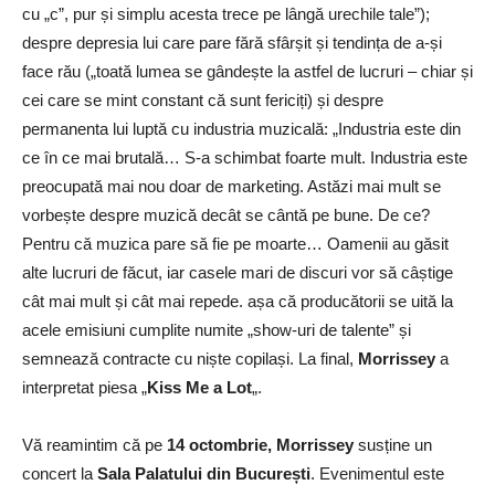
cu „c”, pur și simplu acesta trece pe lângă urechile tale”);
despre depresia lui care pare fără sfârșit și tendința de a-și
face rău („toată lumea se gândește la astfel de lucruri – chiar și
cei care se mint constant că sunt fericiți) și despre
permanenta lui luptă cu industria muzicală: „Industria este din
ce în ce mai brutală… S-a schimbat foarte mult. Industria este
preocupată mai nou doar de marketing. Astăzi mai mult se
vorbește despre muzică decât se cântă pe bune. De ce?
Pentru că muzica pare să fie pe moarte… Oamenii au găsit
alte lucruri de făcut, iar casele mari de discuri vor să câștige
cât mai mult și cât mai repede. așa că producătorii se uită la
acele emisiuni cumplite numite „show-uri de talente” și
semnează contracte cu niște copilași. La final,
Morrissey
a
interpretat piesa „
Kiss Me a Lot
„.
Vă reamintim că pe
14 octombrie, Morrissey
susține un
concert la
Sala Palatului din București
. Evenimentul este