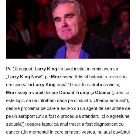
Pe 18 august,
Larry King
l-a avut invitat în emisiunea sa
„
Larry King Now
”, pe
Morrissey
. Artistul britanic a revenit în
emisiunea lui
Larry King
după 10 ani. În cadrul interviului,
Morrissey
a vorbit despre
Donald Trump
și
Obama
(„cred că
este logic să ne întrebăm dacă pe dinăuntru Obama este alb”);
despre problema pe care a avut-o cu un agent de securitate de
pe un aeroport („nu a fost o procedură standard, ci o agresiune
sexuală”); despre faptul că anul trecut a fost diagnosticat cu
cancer („în momentul în care primești vestea, nu auzi cuvântul