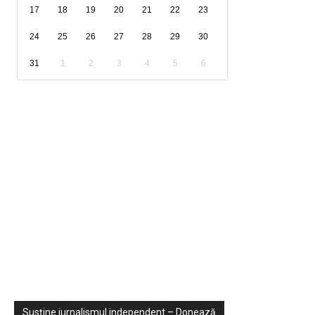
17
18
19
20
21
22
23
24
25
26
27
28
29
30
31
1
2
3
4
5
6
Sondaje
Video
Susține jurnalismul independent – Donează