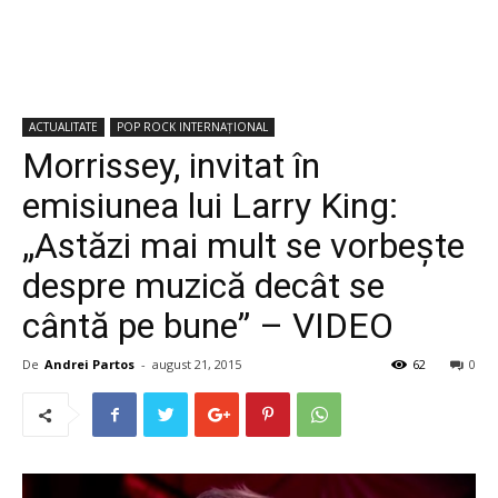
ACTUALITATE
POP ROCK INTERNAȚIONAL
Morrissey, invitat în
emisiunea lui Larry King:
„Astăzi mai mult se vorbește
despre muzică decât se
cântă pe bune” – VIDEO
De
Andrei Partos
-
august 21, 2015
62
0