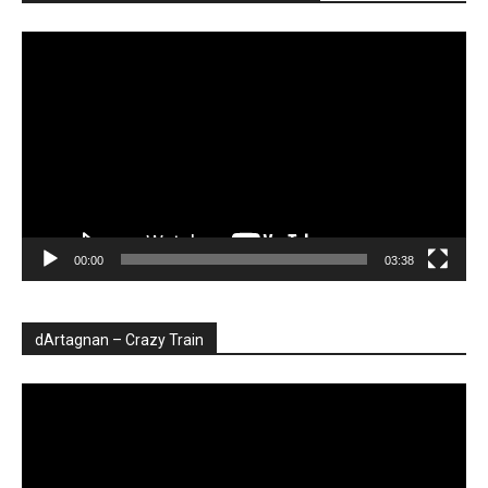
Player
video
00:00
03:38
dArtagnan – Crazy Train
Player
video