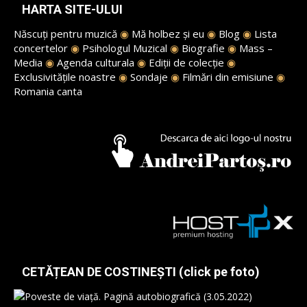
HARTA SITE-ULUI
Născuți pentru muzică
◉
Mă holbez și eu
◉
Blog
◉
Lista
concertelor
◉
Psihologul Muzical
◉
Biografie
◉
Mass –
Media
◉
Agenda culturala
◉
Ediții de colecție
◉
Exclusivitățile noastre
◉
Sondaje
◉
Filmări din emisiune
◉
Romania canta
CETĂȚEAN DE COSTINEȘTI (click pe foto)