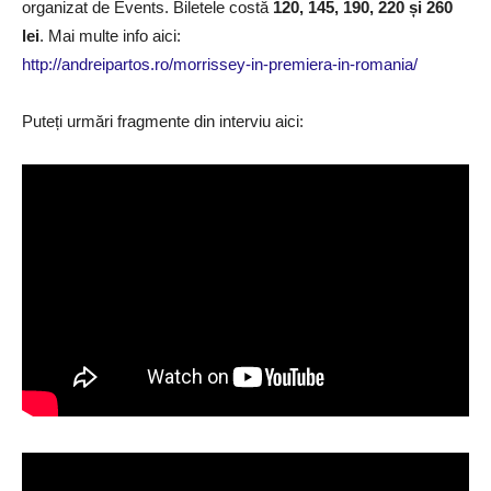
organizat de Events. Biletele costă
120, 145, 190, 220 și 260
lei
. Mai multe info aici:
http://andreipartos.ro/morrissey-in-premiera-in-romania/
Puteți urmări fragmente din interviu aici: