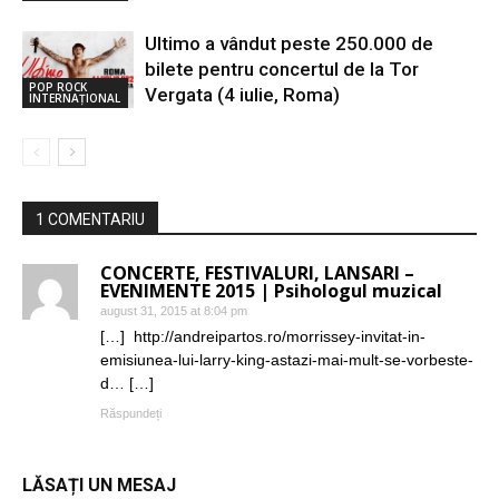
Ultimo a vândut peste 250.000 de
bilete pentru concertul de la Tor
POP ROCK
Vergata (4 iulie, Roma)
INTERNAȚIONAL
1 COMENTARIU
CONCERTE, FESTIVALURI, LANSARI –
EVENIMENTE 2015 | Psihologul muzical
august 31, 2015 at 8:04 pm
[…] http://andreipartos.ro/morrissey-invitat-in-
emisiunea-lui-larry-king-astazi-mai-mult-se-vorbeste-
d… […]
Răspundeți
LĂSAȚI UN MESAJ