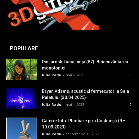
POPULARE
Din jurnalul unui ninja (87): Binecuvântarea
monotoniei
Iulia Radu
-
mai 8, 2025
0
Bryan Adams, acustic și fermecător la Sala
Palatului (30.04.2025)
Iulia Radu
-
mai 1, 2025
0
Galerie foto: Plimbare prin Costinești (9 –
10.09.2023)
Iulia Radu
-
septembrie 11, 2023
0