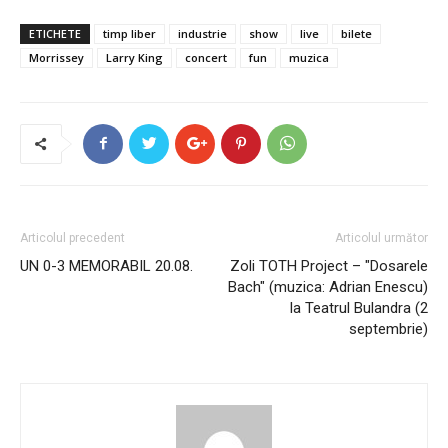
ETICHETE
timp liber
industrie
show
live
bilete
Morrissey
Larry King
concert
fun
muzica
Articolul precedent
Articolul următor
UN 0-3 MEMORABIL 20.08.
Zoli TOTH Project – "Dosarele
Bach" (muzica: Adrian Enescu)
la Teatrul Bulandra (2
septembrie)