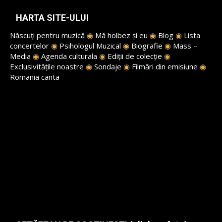
HARTA SITE-ULUI
Născuți pentru muzică
◉
Mă holbez și eu
◉
Blog
◉
Lista
concertelor
◉
Psihologul Muzical
◉
Biografie
◉
Mass –
Media
◉
Agenda culturala
◉
Ediții de colecție
◉
Exclusivitățile noastre
◉
Sondaje
◉
Filmări din emisiune
◉
Romania canta