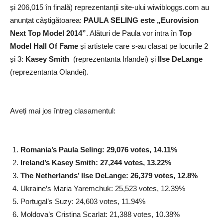
și 206,015 în finală) reprezentanții site-ului wiwibloggs.com au
anunțat câștigătoarea:
PAULA SELING este „Eurovision
Next Top Model 2014”
. Alături de Paula vor intra în
Top
Model Hall Of Fame
și artistele care s-au clasat pe locurile 2
și 3:
Kasey Smith
(reprezentanta Irlandei) și
Ilse DeLange
(reprezentanta Olandei).
Aveți mai jos întreg clasamentul:
Romania’s Paula Seling: 29,076 votes, 14.11%
Ireland’s Kasey Smith: 27,244 votes, 13.22%
The Netherlands’ Ilse DeLange: 26,379 votes, 12.8%
Ukraine’s Maria Yaremchuk: 25,523 votes, 12.39%
Portugal’s Suzy: 24,603 votes, 11.94%
Moldova’s Cristina Scarlat: 21,388 votes, 10.38%