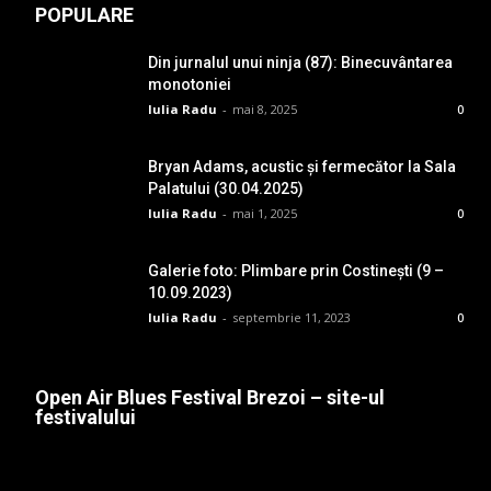
POPULARE
Din jurnalul unui ninja (87): Binecuvântarea
monotoniei
Iulia Radu
-
mai 8, 2025
0
Bryan Adams, acustic și fermecător la Sala
Palatului (30.04.2025)
Iulia Radu
-
mai 1, 2025
0
Galerie foto: Plimbare prin Costinești (9 –
10.09.2023)
Iulia Radu
-
septembrie 11, 2023
0
Open Air Blues Festival Brezoi – site-ul
festivalului