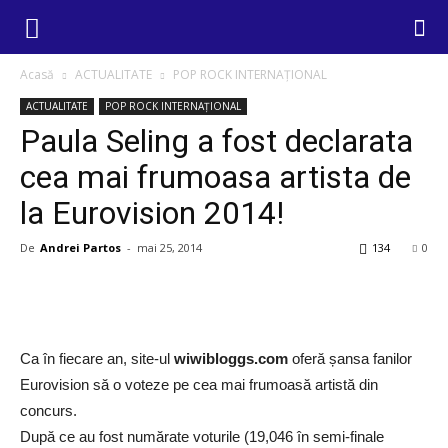
Acasă
ACTUALITATE
POP ROCK INTERNAȚIONAL
ACTUALITATE
POP ROCK INTERNAȚIONAL
Paula Seling a fost declarata
cea mai frumoasa artista de
la Eurovision 2014!
De
Andrei Partos
-
mai 25, 2014
134
0
Ca în fiecare an, site-ul
wiwibloggs.com
oferă șansa fanilor
Eurovision să o voteze pe cea mai frumoasă artistă din
concurs.
După ce au fost numărate voturile (19,046 în semi-finale