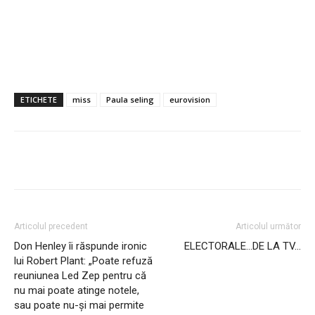
ETICHETE
miss
Paula seling
eurovision
Articolul precedent
Articolul următor
Don Henley îi răspunde ironic
ELECTORALE…DE LA TV…
lui Robert Plant: „Poate refuză
reuniunea Led Zep pentru că
nu mai poate atinge notele,
sau poate nu-și mai permite