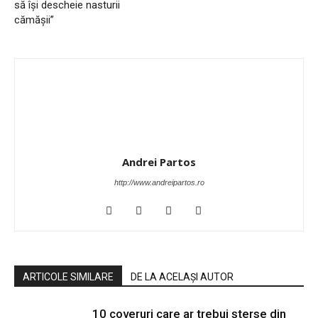
să își descheie nasturii
cămășii”
Andrei Partos
http://www.andreipartos.ro
ARTICOLE SIMILARE
DE LA ACELAȘI AUTOR
10 coveruri care ar trebui șterse din