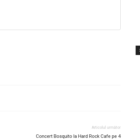
S
V
Articolul următor
Concert Bosquito la Hard Rock Cafe pe 4