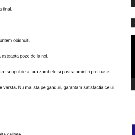
 final.
Pl
suntem obisnuiti.
vi
a asteapta poze de la noi.
are scopul de a fura zambete si pastra amintiri pretioase.
de varsta. Nu mai sta pe ganduri, garantam satisfactia celui
alta calitate