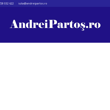
728 032 622
iulia@andreipartos.ro