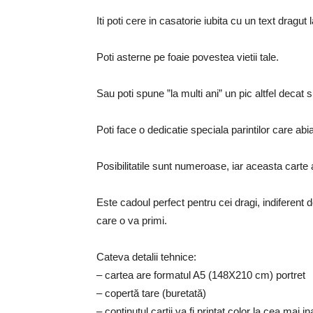
Iti poti cere in casatorie iubita cu un text dragut la
Poti asterne pe foaie povestea vietii tale.
Sau poti spune ”la multi ani” un pic altfel decat 
Poti face o dedicatie speciala parintilor care abi
Posibilitatile sunt numeroase, iar aceasta carte 
Este cadoul perfect pentru cei dragi, indiferent 
care o va primi.
Cateva detalii tehnice:
– cartea are formatul A5 (148X210 cm) portret
– copertă tare (buretată)
– continutul cartii va fi printat color la cea mai in