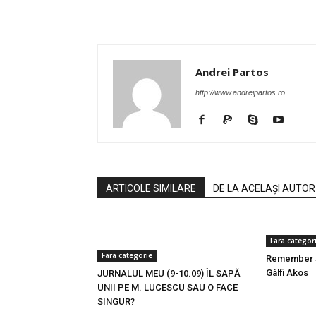
Andrei Partos
http://www.andreipartos.ro
ARTICOLE SIMILARE
DE LA ACELAȘI AUTOR
Fara categor
Fara categorie
Remember Ju
Gàlfi Akos
JURNALUL MEU (9-10.09) ÎL SAPĂ
UNII PE M. LUCESCU SAU O FACE
SINGUR?