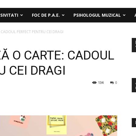
SIVITATI
FOC DE P.A.E.
PSIHOLOGUL MUZICAL
 CADOUL PERFECT PENTRU CEI DRAGI
Ă O CARTE: CADOUL
 CEI DRAGI
134
0