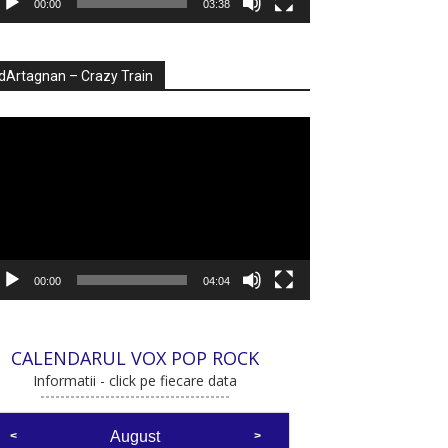
00:00
03:38
dArtagnan – Crazy Train
ayer
deo
00:00
04:04
CALENDARUL VOX POP ROCK
Informatii - click pe fiecare data
August