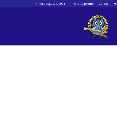
vineri, august 7, 2026
Ofertă promo
Contact
0
Psihologul
muzical