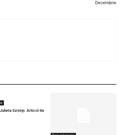
Decembrie
ie
lieta Szönyi. Articol de