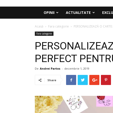
OPINII
ACTUALITATE
EXCLU
Acasă
Fara categorie
PERSONALIZEAZĂ O CARTE:
Fara categorie
PERSONALIZEAZ
PERFECT PENTRU
De
Andrei Partos
-
decembrie 1, 2019
Share