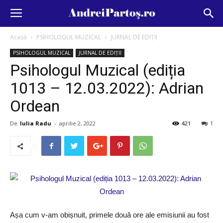
Acasă
PSIHOLOGUL MUZICAL
JURNAL DE EDIȚII
PSIHOLOGUL MUZICAL
JURNAL DE EDIȚII
Psihologul Muzical (ediția
1013 – 12.03.2022): Adrian
Ordean
De
Iulia Radu
-
aprilie 2, 2022
421
1
Așa cum v-am obișnuit, primele două ore ale emisiunii au fost