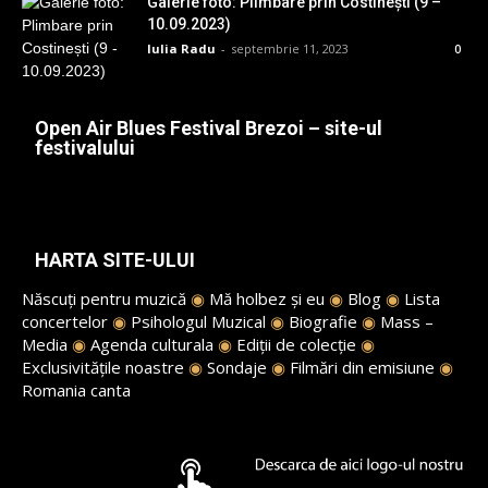
Galerie foto: Plimbare prin Costinești (9 –
10.09.2023)
Iulia Radu
-
septembrie 11, 2023
0
Open Air Blues Festival Brezoi – site-ul
festivalului
HARTA SITE-ULUI
Născuți pentru muzică
◉
Mă holbez și eu
◉
Blog
◉
Lista
concertelor
◉
Psihologul Muzical
◉
Biografie
◉
Mass –
Media
◉
Agenda culturala
◉
Ediții de colecție
◉
Exclusivitățile noastre
◉
Sondaje
◉
Filmări din emisiune
◉
Romania canta