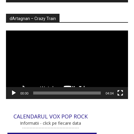
dArtagnan – Crazy Train
Player
video
00:00
04:04
CALENDARUL VOX POP ROCK
Informatii - click pe fiecare data