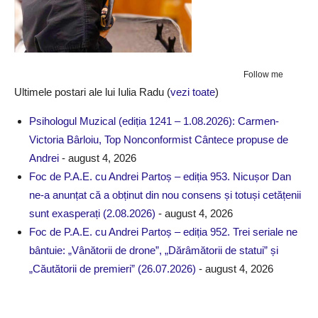
Follow me
Ultimele postari ale lui Iulia Radu
(
vezi toate
)
Psihologul Muzical (ediția 1241 – 1.08.2026): Carmen-
Victoria Bârloiu, Top Nonconformist Cântece propuse de
Andrei
- august 4, 2026
Foc de P.A.E. cu Andrei Partoș – ediția 953. Nicușor Dan
ne-a anunțat că a obținut din nou consens și totuși cetățenii
sunt exasperați (2.08.2026)
- august 4, 2026
Foc de P.A.E. cu Andrei Partoș – ediția 952. Trei seriale ne
bântuie: „Vânătorii de drone”, „Dărâmătorii de statui” și
„Căutătorii de premieri” (26.07.2026)
- august 4, 2026