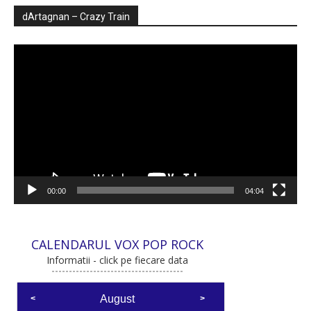
dArtagnan – Crazy Train
Player
video
00:00
04:04
CALENDARUL VOX POP ROCK
Informatii - click pe fiecare data
August