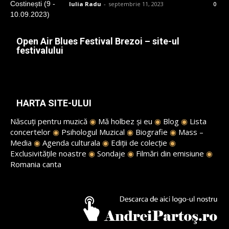
Iulia Radu
-
septembrie 11, 2023
0
Open Air Blues Festival Brezoi – site-ul
festivalului
HARTA SITE-ULUI
Născuți pentru muzică
◉
Mă holbez și eu
◉
Blog
◉
Lista
concertelor
◉
Psihologul Muzical
◉
Biografie
◉
Mass –
Media
◉
Agenda culturala
◉
Ediții de colecție
◉
Exclusivitățile noastre
◉
Sondaje
◉
Filmări din emisiune
◉
Romania canta