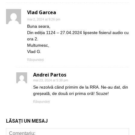
Vlad Garcea
mai 2, 2024 at 9:26 pm
Buna seara,
Din ediția 1124 – 27.04.2024 lipseste fisierul audio cu
ora 2.
Multumesc,
Vlad G.
Răspundeți
Andrei Partos
mai 23, 2024 at 5:38 pm
Se rezolvă când primim de la RRA. Ne-au dat, din
greșeală, de două ori prima oră! Scuze!
Răspundeți
LĂSAȚI UN MESAJ