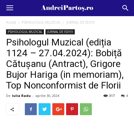
Acasă
PSIHOLOGUL MUZICAL
JURNAL DE EDIȚII
PSIHOLOGUL MUZICAL
JURNAL DE EDIȚII
Psihologul Muzical (ediția
1124 – 27.04.2024): Bobiță
Cătușanu (Antract), Grigore
Bujor Hariga (in memoriam),
Top Nonconformist de Florii
De
Iulia Radu
-
aprilie 30, 2024
317
4