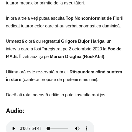
tuturor mesajelor primite de la ascultători.
În ora a treia veți putea asculta
Top Nonconformist de Florii
dedicat tuturor celor care și-au serbat onomastica duminică.
Urmează o oră cu regretatul
Grigore Bujor Hariga
, un
interviu care a fost înregistrat pe 2 octombrie 2020 la
Foc de
P.A.E
. Îl veți auzi și pe
Marian Draghia (RockAbil)
.
Ultima oră este rezervată rubricii
Răspundem când suntem
în stare
(cântece propuse de prietenii emisiunii).
Dacă ați ratat această ediție, o puteți asculta mai jos.
Audio: