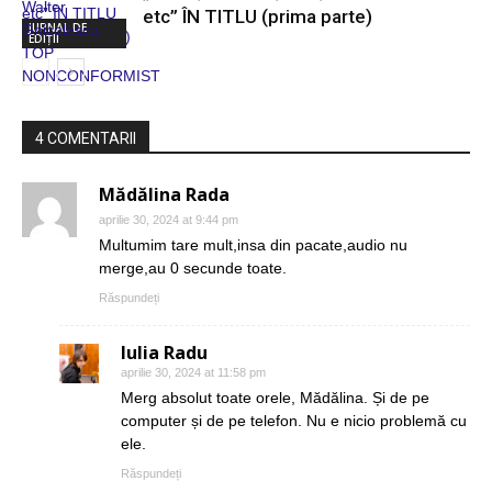
etc” ÎN TITLU (prima parte)
JURNAL DE
EDIȚII
4 COMENTARII
Mădălina Rada
JURNAL DE
EDIȚII
aprilie 30, 2024 at 9:44 pm
Multumim tare mult,insa din pacate,audio nu
merge,au 0 secunde toate.
Răspundeți
Iulia Radu
aprilie 30, 2024 at 11:58 pm
Merg absolut toate orele, Mădălina. Și de pe
computer și de pe telefon. Nu e nicio problemă cu
ele.
Răspundeți