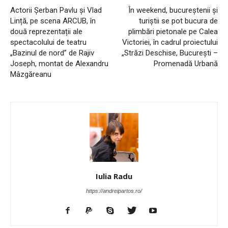
Actorii Șerban Pavlu și Vlad
În weekend, bucureștenii și
Lință, pe scena ARCUB, în
turiștii se pot bucura de
două reprezentații ale
plimbări pietonale pe Calea
spectacolului de teatru
Victoriei, în cadrul proiectului
„Bazinul de nord” de Rajiv
„Străzi Deschise, București –
Joseph, montat de Alexandru
Promenadă Urbană
Mâzgăreanu
Iulia Radu
https://andreipartos.ro/