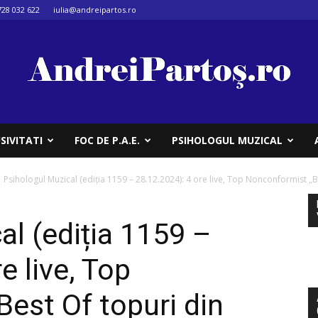
728 032 622
iulia@andreipartos.ro
SIVITATI
FOC DE P.A.E.
PSIHOLOGUL MUZICAL
Psihologul Muzical (ediția 1159 – 28.12.2024): 4 ore live, Top Nonconformist „Be
al (ediția 1159 –
e live, Top
est Of topuri din