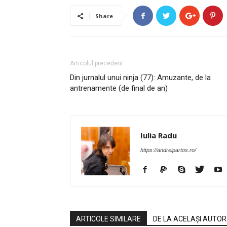
Share
Articolul precedent
Din jurnalul unui ninja (77): Amuzante, de la
antrenamente (de final de an)
Iulia Radu
https://andreipartos.ro/
ARTICOLE SIMILARE
DE LA ACELAȘI AUTOR