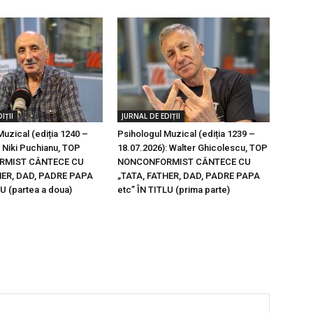
IȚII
JURNAL DE EDIȚII
Muzical (ediția 1240 –
Psihologul Muzical (ediția 1239 –
: Niki Puchianu, TOP
18.07.2026): Walter Ghicolescu, TOP
RMIST CÂNTECE CU
NONCONFORMIST CÂNTECE CU
HER, DAD, PADRE PAPA
„TATA, FATHER, DAD, PADRE PAPA
LU (partea a doua)
etc” ÎN TITLU (prima parte)