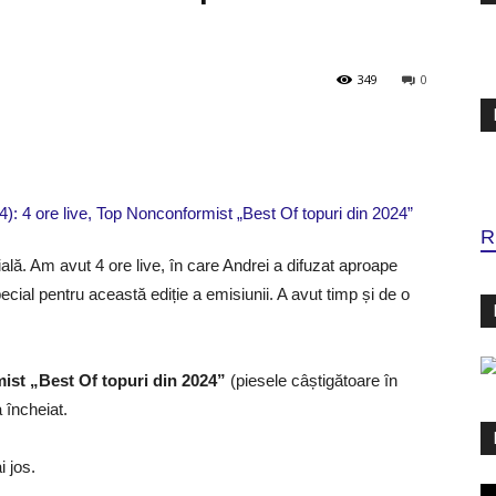
349
0
R
ală. Am avut 4 ore live, în care Andrei a difuzat aproape
ecial pentru această ediție a emisiunii. A avut timp și de o
st „Best Of topuri din 2024”
(piesele câștigătoare în
a încheiat.
i jos.
Pl