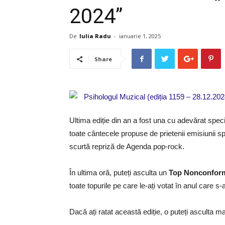
2024”
De
Iulia Radu
-
ianuarie 1, 2025
Share
Ultima ediție din an a fost una cu adevărat speci
toate cântecele propuse de prietenii emisiunii sp
scurtă repriză de Agenda pop-rock.
În ultima oră, puteți asculta un
Top Nonconformi
toate topurile pe care le-ați votat în anul care s-
Dacă ați ratat această ediție, o puteți asculta ma