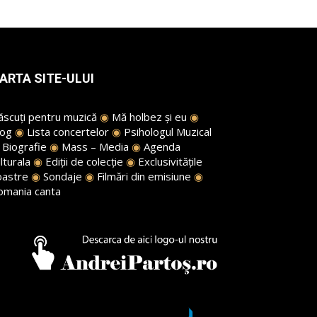
ARTA SITE-ULUI
ăscuți pentru muzică
◉
Mă holbez și eu
◉
log
◉
Lista concertelor
◉
Psihologul Muzical
◉
Biografie
◉
Mass – Media
◉
Agenda
lturala
◉
Ediții de colecție
◉
Exclusivitățile
oastre
◉
Sondaje
◉
Filmări din emisiune
◉
omania canta