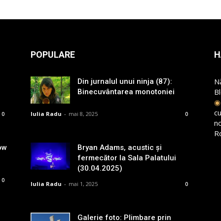
POPULARE
H
N
Din jurnalul unui ninja (87):
B
Binecuvântarea monotoniei
cu
Iulia Radu
-
mai 8, 2025
0
0
n
R
ow
Bryan Adams, acustic și
fermecător la Sala Palatului
(30.04.2025)
0
Iulia Radu
-
mai 1, 2025
0
Galerie foto: Plimbare prin