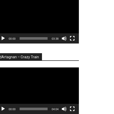
deo
00:00
03:38
dArtagnan – Crazy Train
ayer
deo
00:00
04:04