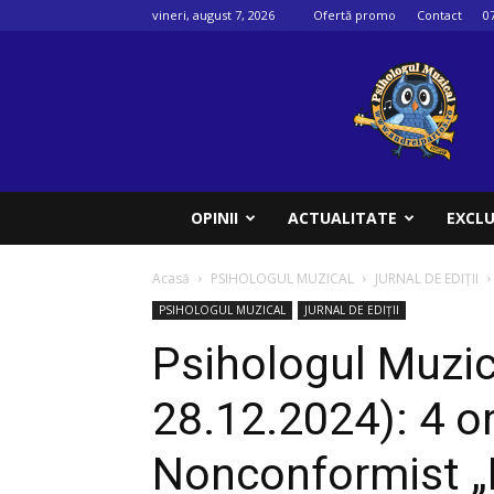
vineri, august 7, 2026
Ofertă promo
Contact
0
Psihologul
muzical
OPINII
ACTUALITATE
EXCLU
Acasă
PSIHOLOGUL MUZICAL
JURNAL DE EDIȚII
PSIHOLOGUL MUZICAL
JURNAL DE EDIȚII
Psihologul Muzic
28.12.2024): 4 or
Nonconformist „B