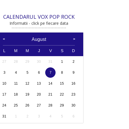
CALENDARUL VOX POP ROCK
Informatii - click pe fiecare data
August
L
M
M
J
V
S
D
27
28
29
30
31
1
2
3
4
5
6
7
8
9
10
11
12
13
14
15
16
17
18
19
20
21
22
23
24
25
26
27
28
29
30
31
1
2
3
4
5
6