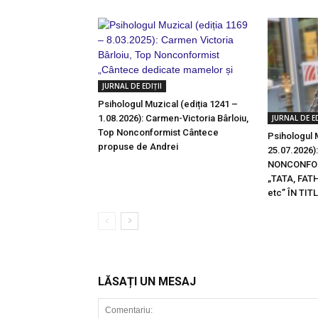
JURNAL DE EDIȚII
Psihologul Muzical (ediția 1241 –
1.08.2026): Carmen-Victoria Bârloiu,
JURNAL DE ED
Top Nonconformist Cântece
Psihologul 
propuse de Andrei
25.07.2026)
NONCONFO
„TATA, FAT
etc” ÎN TIT
LĂSAȚI UN MESAJ