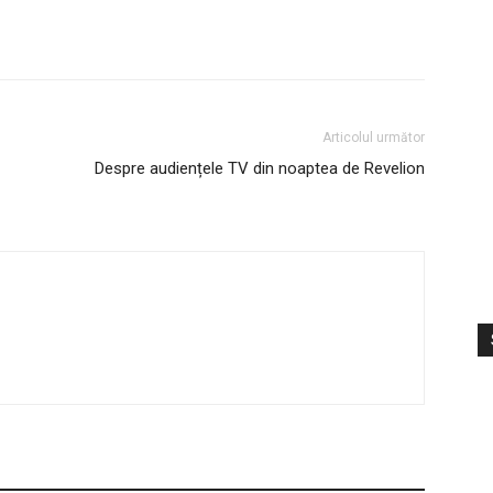
Articolul următor
Despre audiențele TV din noaptea de Revelion
S
V