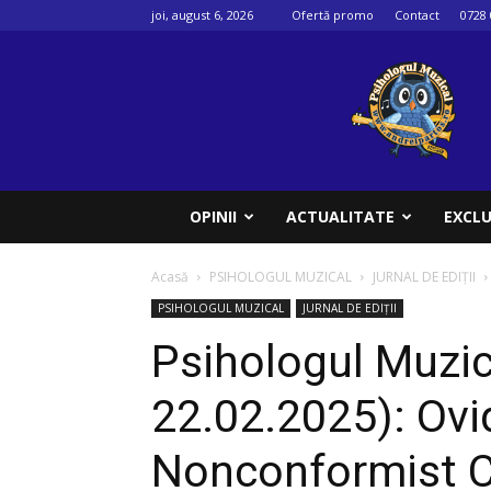
joi, august 6, 2026
Ofertă promo
Contact
0728 
Psihologul
muzical
OPINII
ACTUALITATE
EXCLU
Acasă
PSIHOLOGUL MUZICAL
JURNAL DE EDIȚII
PSIHOLOGUL MUZICAL
JURNAL DE EDIȚII
Psihologul Muzic
22.02.2025): Ovi
Nonconformist C