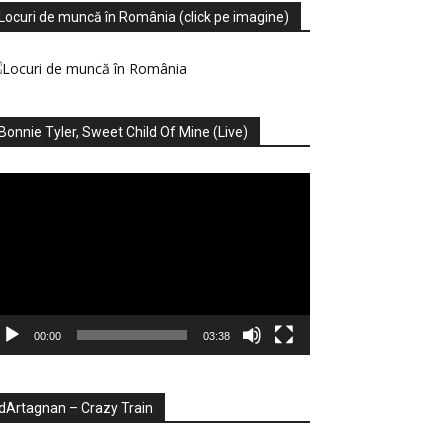
Locuri de muncă în România (click pe imagine)
Bonnie Tyler, Sweet Child Of Mine (Live)
ayer
deo
00:00
03:38
dArtagnan – Crazy Train