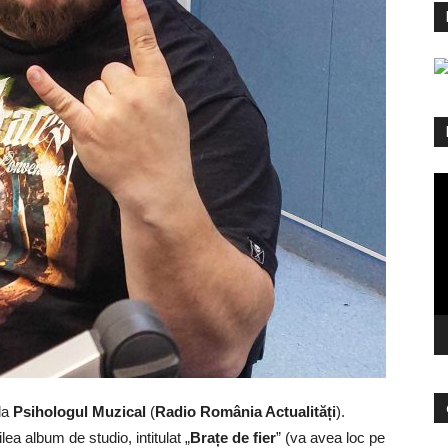
Pl
vi
la
Psihologul Muzical
(
Radio România Actualități
).
ea album de studio, intitulat „
Brațe de fier
” (va avea loc pe