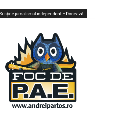
ondaje
ideo
Susține jurnalismul independent – Donează