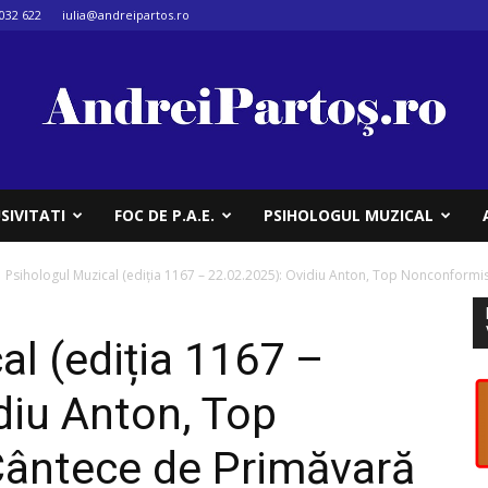
032 622
iulia@andreipartos.ro
SIVITATI
FOC DE P.A.E.
PSIHOLOGUL MUZICAL
Psihologul Muzical (ediția 1167 – 22.02.2025): Ovidiu Anton, Top Nonconformis
al (ediția 1167 –
diu Anton, Top
ântece de Primăvară