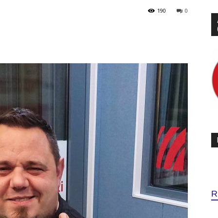
190
0
R