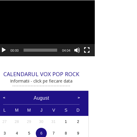
ayer
deo
00:00
04:04
CALENDARUL VOX POP ROCK
Informatii - click pe fiecare data
August
L
M
M
J
V
S
D
27
28
29
30
31
1
2
3
4
5
6
7
8
9