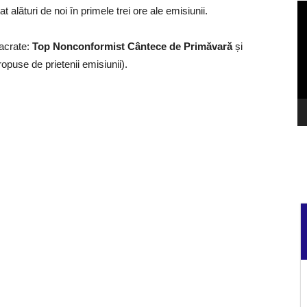
Pl
t alături de noi în primele trei ore ale emisiunii.
vi
sacrate:
Top Nonconformist Cântece de Primăvară
și
opuse de prietenii emisiunii).