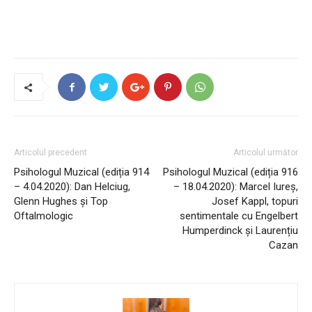
Articolul precedent
Articolul următor
Psihologul Muzical (ediția 914
Psihologul Muzical (ediția 916
– 4.04.2020): Dan Helciug,
– 18.04.2020): Marcel Iureș,
Glenn Hughes și Top
Josef Kappl, topuri
Oftalmologic
sentimentale cu Engelbert
Humperdinck și Laurențiu
Cazan