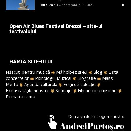
Iulia Radu
-
septembrie 11, 2023
0
Open Air Blues Festival Brezoi – site-ul
festivalului
HARTA SITE-ULUI
Născuți pentru muzică
◉
Mă holbez și eu
◉
Blog
◉
Lista
concertelor
◉
Psihologul Muzical
◉
Biografie
◉
Mass –
Media
◉
Agenda culturala
◉
Ediții de colecție
◉
Exclusivitățile noastre
◉
Sondaje
◉
Filmări din emisiune
◉
Romania canta