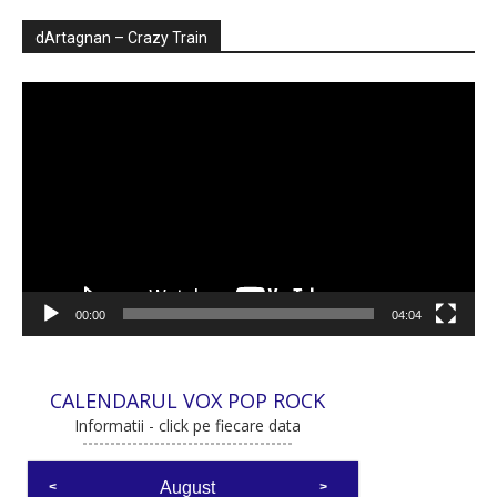
dArtagnan – Crazy Train
Player
video
00:00
04:04
CALENDARUL VOX POP ROCK
Informatii - click pe fiecare data
August