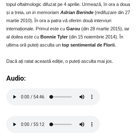
topul oftalmologic difuzat pe 4 aprilie. Urmează, în ora a doua
și a treia, un
in memoriam
Adrian Berinde
(redifuzare din 27
martie 2010). În ora a patra vă oferim două interviuri
internaționale. Primul este cu
Garou
(din 28 martie 2015), iar
al doilea este cu
Bonnie Tyler
(din 15 noiembrie 2014). În
ultima oră puteți asculta un
top sentimental de Florii
.
Dacă ați ratat această ediție, o puteți asculta mai jos.
Audio: