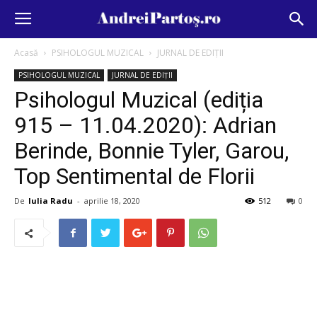
Acasă
PSIHOLOGUL MUZICAL
JURNAL DE EDIȚII
PSIHOLOGUL MUZICAL
JURNAL DE EDIȚII
Psihologul Muzical (ediția
915 – 11.04.2020): Adrian
Berinde, Bonnie Tyler, Garou,
Top Sentimental de Florii
De
Iulia Radu
-
aprilie 18, 2020
512
0