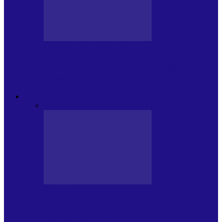
CRONICI DE CONCERT
Festivalul Internațional „George
Grigoriu” la Brăila (22 – 24.05.2026)
FOC DE P.A.E.
Toate
JURNALE DE P.A.E.
INVITATI LA VLOG
JURNALE DE P.A.E.
Foc de P.A.E. cu Andrei Partoș – ediția
953. Nicușor Dan…