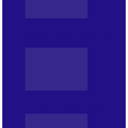
DE PĂSTRAT
World Kindness Day (Ziua Mondială a
Bunătății) (13.11)
DE PĂSTRAT
Ziua Îndeplinirii Visurilor (13.01)