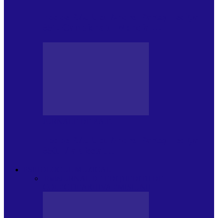
Foc de P.A.E. cu Andrei Partoș – ediția
951. Campionatul Mondial…
JURNALE DE P.A.E.
Foc de P.A.E. cu Andrei Partoș – ediția
950. V-a afectat…
PSIHOLOGUL MUZICAL
Toate
JURNAL DE EDIȚII
EDITII DE
COLECTIE
ARHIVA EMISIUNII