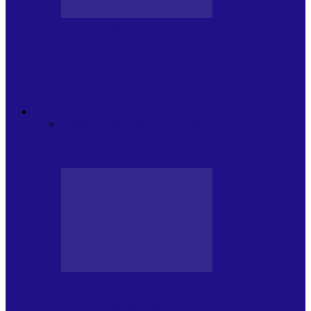
JURNAL DE EDIȚII
Psihologul Muzical (ediția 1238 –
11.07.2026): Dana Cristescu, Daniel Iancu
(telefonic),…
ANDREI PARTOS
Toate
BIOGRAFIE
CETATEAN DE
COSTINESTI
PRESA CU SI DESPRE A.P.
ARHIVA
VPR/P.R&S/SAPTAMANA
EMISIUNI RADIO DIN
TRECUT
PRESA CU SI DESPRE A.P.
Arhiva revistei Vox Pop Rock (17)