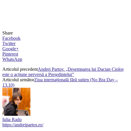
Share
Facebook
Twitter
Google+
Pinterest
WhatsApp
Articolul precedent
Andrei Partoș: „Desemnarea lui Dacian Cioloș
este o acțiune perversă a Președintelui”
Articolul următor
Ziua internațională fără sutien (No Bra Day –
13.10)
Iulia Radu
https://andreipartos.ro/