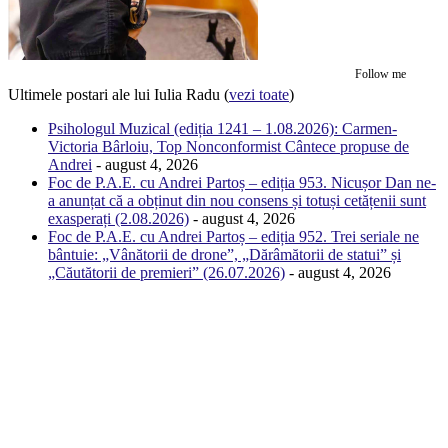
Follow me
Ultimele postari ale lui Iulia Radu
(
vezi toate
)
Psihologul Muzical (ediția 1241 – 1.08.2026): Carmen-
Victoria Bârloiu, Top Nonconformist Cântece propuse de
Andrei
- august 4, 2026
Foc de P.A.E. cu Andrei Partoș – ediția 953. Nicușor Dan ne-
a anunțat că a obținut din nou consens și totuși cetățenii sunt
exasperați (2.08.2026)
- august 4, 2026
Foc de P.A.E. cu Andrei Partoș – ediția 952. Trei seriale ne
bântuie: „Vânătorii de drone”, „Dărâmătorii de statui” și
„Căutătorii de premieri” (26.07.2026)
- august 4, 2026