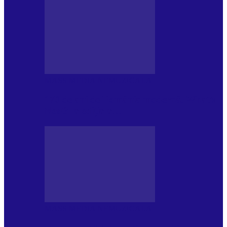
MASS MEDIA NEMUZICALA
170 de ani de România modernă. What’s
Next? la ediția a…
MASS MEDIA NEMUZICALA