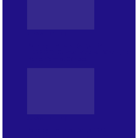
JURNAL DE EDIȚII
Psihologul Muzical (ediția 1241 –
1.08.2026): Carmen-Victoria Bârloiu, Top
Nonconformist Cântece…
JURNAL DE EDIȚII
Psihologul Muzical (ediția 1240 –
25.07.2026): Niki Puchianu, TOP