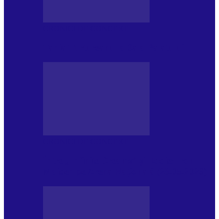
CRONICI DE CONCERT
Tania Turtureanu la Sala Palatului
CRONICI DE CONCERT
Între „Infinite Dreams” și Eddie: Iron
Maiden pe Arena Națională (28.05.2026)