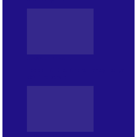
JURNALE DE P.A.E.
Foc de P.A.E. cu Andrei Partoș – ediția
952. Trei seriale…
JURNALE DE P.A.E.