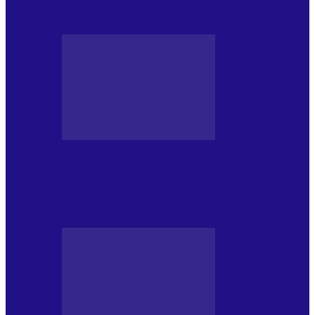
NONCONFORMIST CÂNTECE…
JURNAL DE EDIȚII
Psihologul Muzical (ediția 1239 –
18.07.2026): Walter Ghicolescu, TOP
NONCONFORMIST CÂNTECE…