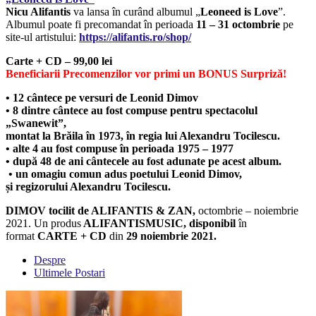
Nicu Alifantis
va lansa în curând albumul „
Leoneed is Love
”.
Albumul poate fi precomandat în perioada
11 – 31 octombrie
pe
site-ul artistului:
https://alifantis.ro/shop/
Carte + CD – 99,00 lei
Beneficiarii Precomenzilor vor primi un
BONUS Surpriză!
• 12 cântece pe versuri de Leonid Dimov
• 8 dintre cântece au fost compuse pentru spectacolul
„Swanewit”,
montat la Brăila în 1973, în regia lui Alexandru Tocilescu.
• alte 4 au fost compuse în perioada 1975 – 1977
• după 48 de ani cântecele au fost adunate pe acest album.
• un omagiu comun adus poetului Leonid Dimov,
și regizorului Alexandru Tocilescu.
DIMOV tocilit de ALIFANTIS & ZAN,
octombrie – noiembrie
2021. Un produs
ALIFANTISMUSIC,
disponibil
în
format
CARTE + CD
din
29 noiembrie 2021.
Despre
Ultimele Postari