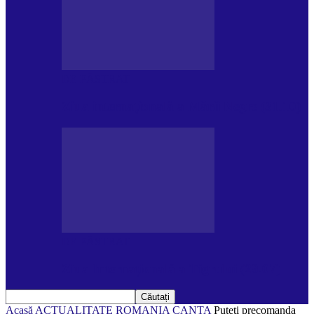
DE PĂSTRAT
Ziua internațională a Mării Negre (31.10)
DE PĂSTRAT
Ziua Internațională a Tigrului (29.07)
Acasă
ACTUALITATE
ROMANIA CANTA
Puteți precomanda