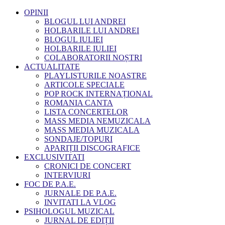
OPINII
BLOGUL LUI ANDREI
HOLBARILE LUI ANDREI
BLOGUL IULIEI
HOLBARILE IULIEI
COLABORATORII NOȘTRI
ACTUALITATE
PLAYLISTURILE NOASTRE
ARTICOLE SPECIALE
POP ROCK INTERNAȚIONAL
ROMANIA CANTA
LISTA CONCERTELOR
MASS MEDIA NEMUZICALA
MASS MEDIA MUZICALA
SONDAJE/TOPURI
APARIȚII DISCOGRAFICE
EXCLUSIVITATI
CRONICI DE CONCERT
INTERVIURI
FOC DE P.A.E.
JURNALE DE P.A.E.
INVITATI LA VLOG
PSIHOLOGUL MUZICAL
JURNAL DE EDIȚII