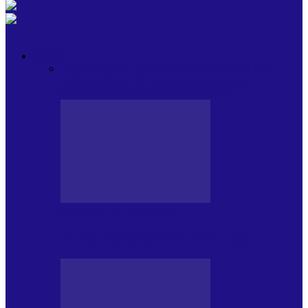
OPINII
Toate
BLOGUL LUI ANDREI
HOLBARILE LUI
ANDREI
BLOGUL IULIEI
HOLBARILE
IULIEI
COLABORATORII NOȘTRI
BLOGUL LUI ANDREI
77 DE MULȚUMIRI – DIN 2.08.