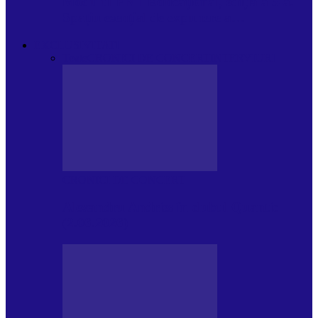
Modulul FNT Educațional, ediția a 5-a.
Spațiu esențial de expunere a…
EXCLUSIVITATI
Toate
CRONICI DE CONCERT
INTERVIURI
CRONICI DE CONCERT
Alexandru Andries în clubul Quantic
(2.06.2026)