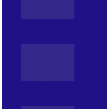
BLOGUL IULIEI
Din jurnalul unui ninja (121): Alfabetul
Improvizației și disciplina Spontaneității
BLOGUL IULIEI
Din jurnalul unui ninja (120): Masa mea și
alte revelații din…