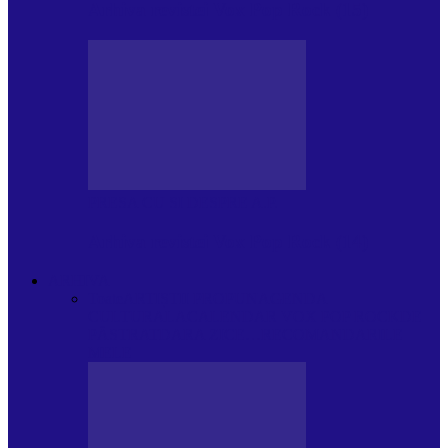
Arhiva revistei Vox Pop Rock (15)
PRESA CU SI DESPRE A.P.
Arhiva revistei Vox Pop Rock (14)
ARHIVA
Toate
ARTIȘTII PROPUN
AGENDA
CULTURALA
CALENDAR VOX POP ROCK
DE
PĂSTRAT
DARA ZICE…
RECOMANDARILE
MELE