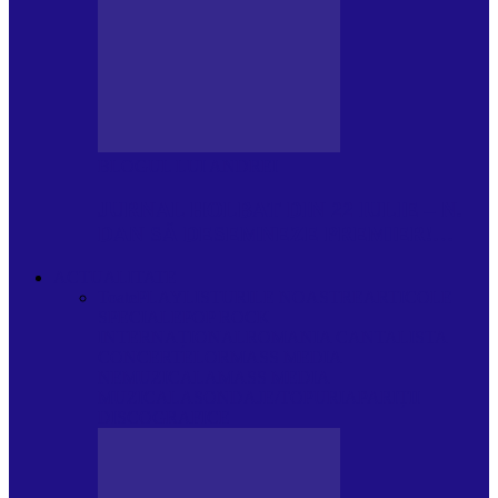
BLOGUL LUI ANDREI
JURNAL HOLBAT DIN 22 IULIE – N.
DAN SĂ DESEMNEZE PREMIER!…
ACTUALITATE
Toate
PLAYLISTURILE NOASTRE
ARTICOLE
SPECIALE
POP ROCK
INTERNAȚIONAL
ROMANIA CANTA
LISTA
CONCERTELOR
MASS MEDIA
NEMUZICALA
MASS MEDIA
MUZICALA
SONDAJE/TOPURI
APARIȚII
DISCOGRAFICE