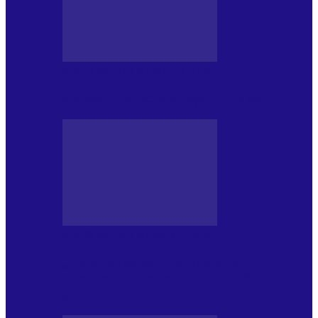
MASS MEDIA NEMUZICALA
Sfârșitul democrației așa cum o știm
MASS MEDIA NEMUZICALA
„Delta Sălbatică”, cel mai amplu
documentar dedicat Deltei Dunării,
proiectat în…