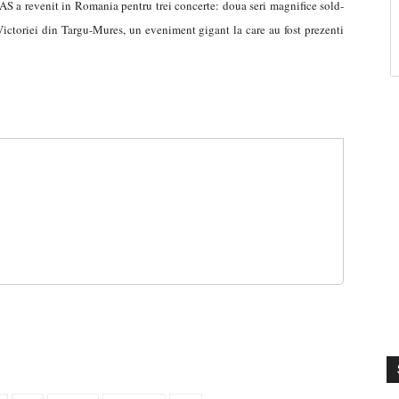
S a revenit in Romania pentru trei concerte: doua seri magnifice sold-
 Victoriei din Targu-Mures, un eveniment gigant la care au fost prezenti
S
V