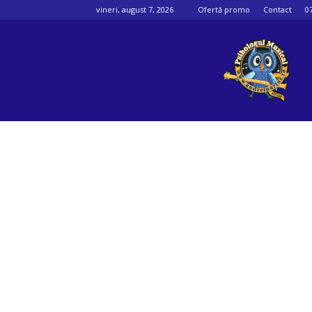
vineri, august 7, 2026
Ofertă promo
Contact
0
Psihologul
muzical