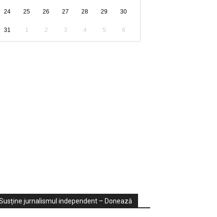
24
25
26
27
28
29
30
31
1
2
3
4
5
6
ondaje
ideo
Susține jurnalismul independent – Donează