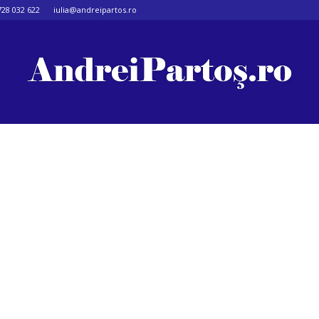
728 032 622
iulia@andreipartos.ro