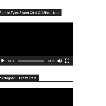
Bonnie Tyler, Sweet Child Of Mine (Live)
ayer
deo
00:00
03:38
dArtagnan – Crazy Train
ayer
deo