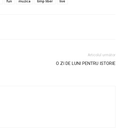
fun
muzica
timp liber
live
Articolul următor
O ZI DE LUNI PENTRU ISTORIE