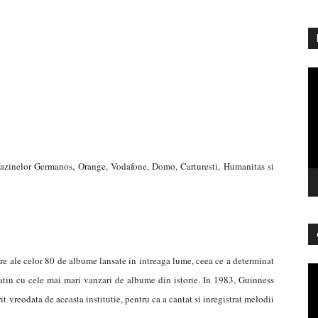
Pl
vi
zinelor Germanos, Orange, Vodafone, Domo, Carturesti, Humanitas si
e ale celor 80 de albume lansate in intreaga lume, ceea ce a determinat
Pl
atin cu cele mai mari vanzari de albume din istorie. In 1983, Guinness
vi
 vreodata de aceasta institutie, pentru ca a cantat si inregistrat melodii