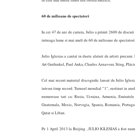
in cele mai multe limbi din istoria muzicii.
60 de milioane de spectatori
In cei 47 de ani de cariera, Julio a primit 2600 de discur
intreaga lume si mai mult de 60 de milioane de spectatori
Julio Iglesias a cantat in duete alaturi de artisti precu
Art Gurfunkel, Paul Anka, Charles Aznavour, Sting, Plá
Cel mai recent material discografic lansat de Julio Iglesi
intr-un timp record. Turneul mondial ”1”, sustinut in anul
numeroase tari ca: Rusia, Ucraina, Armenia, Emiratele
Guatemala, Mexic, Norvegia, Spania, Romania, Portugalia,
Qatar si Liban.
Pe 1 April 2013 la Beijing , JULIO IGLESIAS a fost numit 