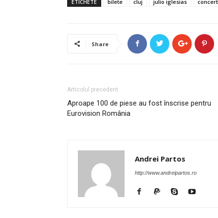
ETICHETE
bilete
cluj
julio iglesias
concert
Share
Articolul precedent
Aproape 100 de piese au fost înscrise pentru
Eurovision România
Andrei Partos
http://www.andreipartos.ro