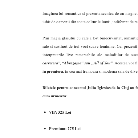
Imaginea lui romantica si prezenta scenica de un magnetis
iubit de oamenii din toate colturile lumii, indiferent de ras
Prin magia glasului cu care a fost binecuvantat, romantic
sale si sustinut de trei voci suave feminine. Cei prezenti
interpretarile live remarcabile ale melodiilor de su
carretera”, “Abrazame” sau „All of You”.
Acestea vor fi
in premiera
, in cea mai frumoasa si moderna sala de div
Biletele pentru concertul Julio Iglesias de la Cluj au 
cum urmeaza:
VIP: 325 Lei
Premium: 275 Lei