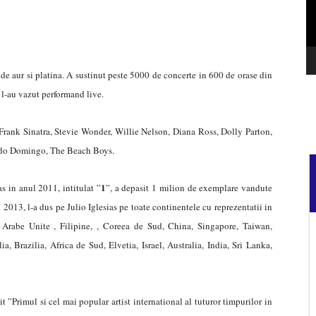
i de aur si platina. A sustinut peste 5000 de concerte in 600 de orase din
 l-au vazut performand live.
m: Frank Sinatra, Stevie Wonder, Willie Nelson, Diana Ross, Dolly Parton,
cido Domingo, The Beach Boys.
1
as in anul 2011, intitulat ”
”, a depasit 1 milion de exemplare vandute
 2013, l-a dus pe Julio Iglesias pe toate continentele cu reprezentatii in
 Arabe Unite , Filipine, , Coreea de Sud, China, Singapore, Taiwan,
 Brazilia, Africa de Sud, Elvetia, Israel, Australia, India, Sri Lanka,
”Primul si cel mai popular artist international al tuturor timpurilor in