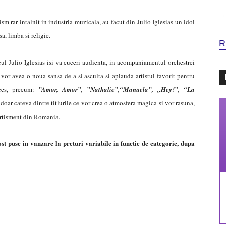
m rar intalnit in industria muzicala, au facut din Julio Iglesias un idol
a, limba si religie.
R
ul Julio Iglesias isi va cuceri audienta, in acompaniamentul orchestrei
 vor avea o noua sansa de a-si asculta si aplauda artistul favorit pentru
cces, precum:
”Amor, Amor”, ”Nathalie”,“Manuela”, „Hey!”, “La
 doar cateva dintre titlurile ce vor crea o atmosfera magica si vor rasuna,
ertisment din Romania.
fost puse in vanzare la preturi
variabile in functie de categorie, dupa