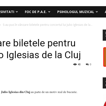
SIVITATI
FOC DE P.A.E.
PSIHOLOGUL MUZICAL
S-au pus în vânzare biletele pentru concertul lui Julio Iglesias de la...
re biletele pentru
o Iglesias de la Cluj
40
0
Julio Iglesias din Cluj
i
au parte de un motiv real de bucurie.