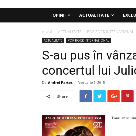
OPINII
ACTUALITATE
EXCLU
Acasă
ACTUALITATE
POP ROCK INTERNAȚIONAL
ACTUALITATE
POP ROCK INTERNAȚIONAL
S-au pus în vânza
concertul lui Juli
De
Andrei Partos
-
februarie 9, 2015
Share
Fanii artistulu