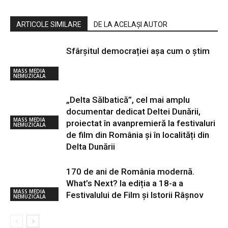
ARTICOLE SIMILARE
DE LA ACELAȘI AUTOR
Sfârșitul democrației așa cum o știm
MASS MEDIA
NEMUZICALA
„Delta Sălbatică”, cel mai amplu
documentar dedicat Deltei Dunării,
MASS MEDIA
proiectat în avanpremieră la festivaluri
NEMUZICALA
de film din România și în localități din
Delta Dunării
170 de ani de România modernă.
What’s Next? la ediția a 18-a a
MASS MEDIA
Festivalului de Film și Istorii Râșnov
NEMUZICALA