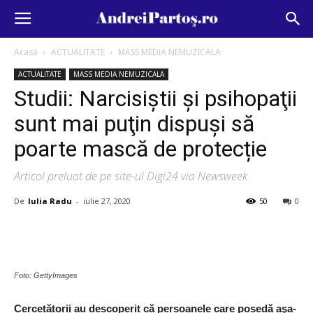
Acasă
ACTUALITATE
MASS MEDIA NEMUZICALA
ACTUALITATE
MASS MEDIA NEMUZICALA
Studii: Narcisiştii şi psihopaţii
sunt mai puţin dispuşi să
poarte mască de protecție
Articol preluat de pe site-ul Digi24 via Newsweek
De
Iulia Radu
-
iulie 27, 2020
50
0
Foto: GettyImages
Cercetătorii au descoperit că persoanele care posedă aşa-