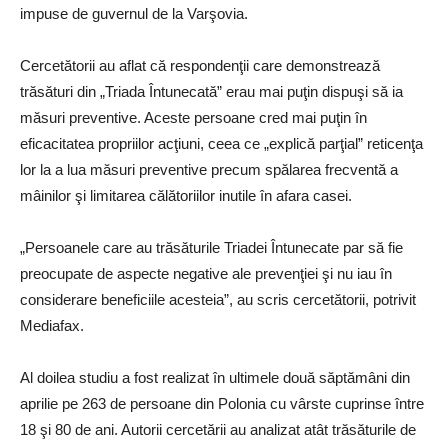
impuse de guvernul de la Varşovia.
Cercetătorii au aflat că respondenţii care demonstrează
trăsături din „Triada Întunecată” erau mai puţin dispuşi să ia
măsuri preventive. Aceste persoane cred mai puţin în
eficacitatea propriilor acţiuni, ceea ce „explică parţial” reticenţa
lor la a lua măsuri preventive precum spălarea frecventă a
mâinilor şi limitarea călătoriilor inutile în afara casei.
„Persoanele care au trăsăturile Triadei Întunecate par să fie
preocupate de aspecte negative ale prevenţiei şi nu iau în
considerare beneficiile acesteia”, au scris cercetătorii, potrivit
Mediafax.
Al doilea studiu a fost realizat în ultimele două săptămâni din
aprilie pe 263 de persoane din Polonia cu vârste cuprinse între
18 şi 80 de ani. Autorii cercetării au analizat atât trăsăturile de