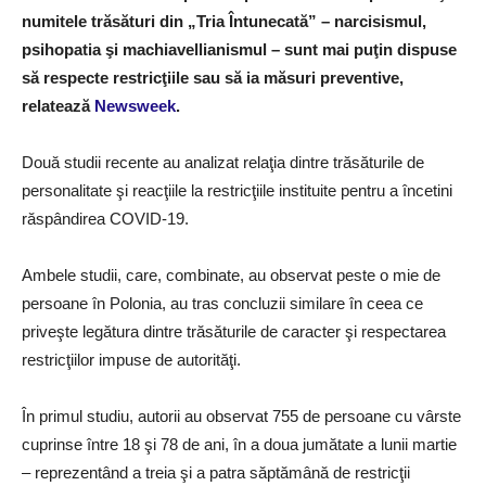
numitele trăsături din „Tria Întunecată” – narcisismul,
psihopatia şi machiavellianismul – sunt mai puţin dispuse
să respecte restricţiile sau să ia măsuri preventive,
relatează
Newsweek
.
Două studii recente au analizat relaţia dintre trăsăturile de
personalitate şi reacţiile la restricţiile instituite pentru a încetini
răspândirea COVID-19.
Ambele studii, care, combinate, au observat peste o mie de
persoane în Polonia, au tras concluzii similare în ceea ce
priveşte legătura dintre trăsăturile de caracter şi respectarea
restricţiilor impuse de autorităţi.
În primul studiu, autorii au observat 755 de persoane cu vârste
cuprinse între 18 şi 78 de ani, în a doua jumătate a lunii martie
– reprezentând a treia şi a patra săptămână de restricţii