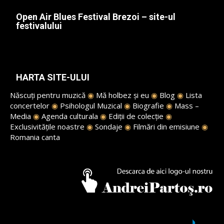
Open Air Blues Festival Brezoi – site-ul
festivalului
HARTA SITE-ULUI
Născuți pentru muzică
◉
Mă holbez și eu
◉
Blog
◉
Lista
concertelor
◉
Psihologul Muzical
◉
Biografie
◉
Mass –
Media
◉
Agenda culturala
◉
Ediții de colecție
◉
Exclusivitățile noastre
◉
Sondaje
◉
Filmări din emisiune
◉
Romania canta