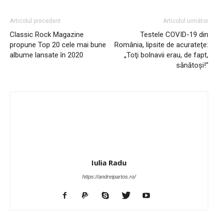
Articolul precedent
Articolul următor
Classic Rock Magazine
Testele COVID-19 din
propune Top 20 cele mai bune
România, lipsite de acurateţe:
albume lansate în 2020
„Toţi bolnavii erau, de fapt,
sănătoşi!“
Iulia Radu
https://andreipartos.ro/