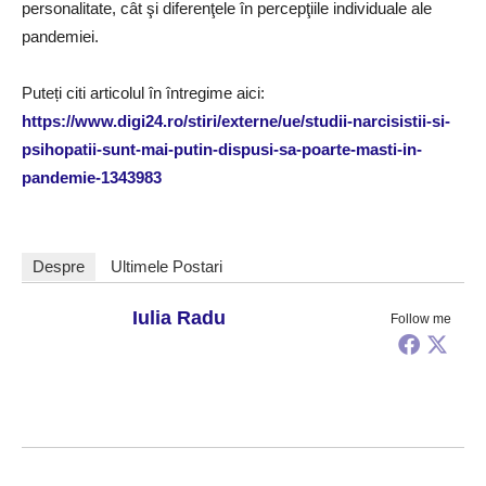
personalitate, cât şi diferenţele în percepţiile individuale ale
pandemiei.
Puteți citi articolul în întregime aici:
https://www.digi24.ro/stiri/externe/ue/studii-narcisistii-si-
psihopatii-sunt-mai-putin-dispusi-sa-poarte-masti-in-
pandemie-1343983
Despre
Ultimele Postari
Iulia Radu
Follow me