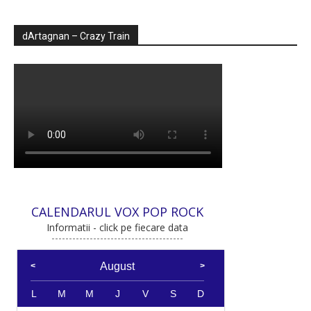
dArtagnan – Crazy Train
CALENDARUL VOX POP ROCK
Informatii - click pe fiecare data
August
L
M
M
J
V
S
D