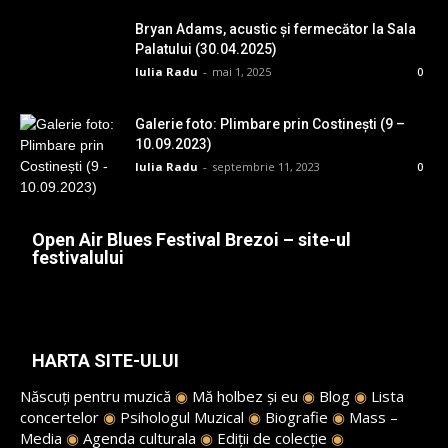
Bryan Adams, acustic și fermecător la Sala
Palatului (30.04.2025)
Iulia Radu
-
mai 1, 2025
0
Galerie foto: Plimbare prin Costinești (9 –
10.09.2023)
Iulia Radu
-
septembrie 11, 2023
0
Open Air Blues Festival Brezoi – site-ul
festivalului
HARTA SITE-ULUI
Născuți pentru muzică
◉
Mă holbez și eu
◉
Blog
◉
Lista
concertelor
◉
Psihologul Muzical
◉
Biografie
◉
Mass –
Media
◉
Agenda culturala
◉
Ediții de colecție
◉