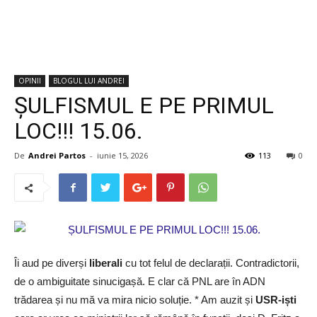
OPINII
BLOGUL LUI ANDREI
ȘULFISMUL E PE PRIMUL
LOC!!! 15.06.
De
Andrei Partos
-
iunie 15, 2026
113
0
Îi aud pe diverși
liberali
cu tot felul de declarații. Contradictorii,
de o ambiguitate sinucigașă. E clar că PNL are în ADN
trădarea și nu mă va mira nicio soluție. * Am auzit și
USR-iști