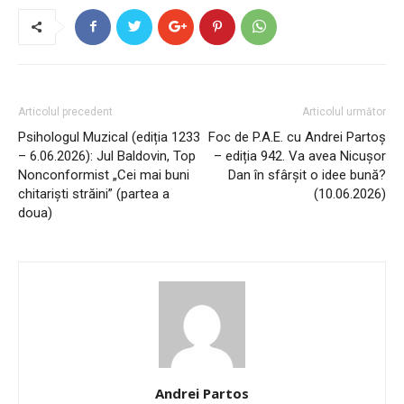
Articolul precedent
Articolul următor
Psihologul Muzical (ediția 1233
Foc de P.A.E. cu Andrei Partoș
– 6.06.2026): Jul Baldovin, Top
– ediția 942. Va avea Nicușor
Nonconformist „Cei mai buni
Dan în sfârșit o idee bună?
chitariști străini” (partea a
(10.06.2026)
doua)
Andrei Partos