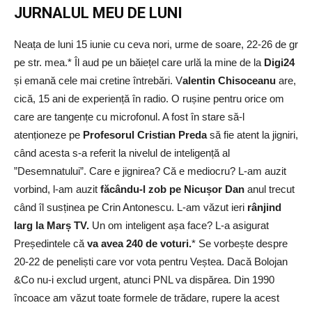
JURNALUL MEU DE LUNI
Neața de luni 15 iunie cu ceva nori, urme de soare, 22-26 de gr
pe str. mea.* Îl aud pe un băiețel care urlă la mine de la
Digi24
și emană cele mai cretine întrebări. V
alentin Chisoceanu
are,
cică, 15 ani de experiență în radio. O rușine pentru orice om
care are tangențe cu microfonul. A fost în stare să-l
atenționeze pe
Profesorul Cristian Preda
să fie atent la jigniri,
când acesta s-a referit la nivelul de inteligență al
”Desemnatului”. Care e jignirea? Că e mediocru? L-am auzit
vorbind, l-am auzit
făcându-l zob pe Nicușor Dan
anul trecut
când îl susținea pe Crin Antonescu. L-am văzut ieri
rânjind
larg la Marș TV.
Un om inteligent așa face? L-a asigurat
Președintele că
va avea 240 de voturi.
* Se vorbește despre
20-22 de peneliști care vor vota pentru Veștea. Dacă Bolojan
&Co nu-i exclud urgent, atunci PNL va dispărea. Din 1990
încoace am văzut toate formele de trădare, rupere la acest