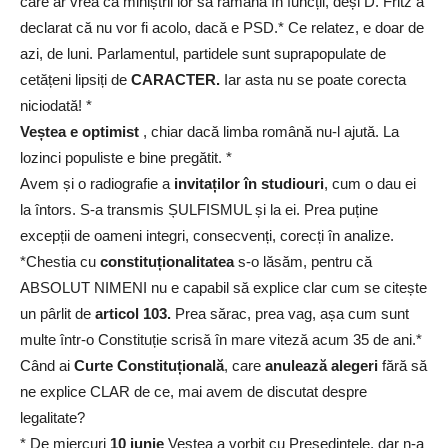
care ar vrea ca miniștrii lor să rămână în funcții, deși D. Fritz a
declarat că nu vor fi acolo, dacă e PSD.* Ce relatez, e doar de
azi, de luni. Parlamentul, partidele sunt suprapopulate de
cetățeni lipsiți de
CARACTER.
Iar asta nu se poate corecta
niciodată! *
Veștea e optimist
, chiar dacă limba română nu-l ajută. La
lozinci populiste e bine pregătit. *
Avem și o radiografie a
invitaților în studiouri
, cum o dau ei
la întors. S-a transmis ȘULFISMUL și la ei. Prea puține
excepții de oameni integri, consecvenți, corecți în analize.
*Chestia cu
constituționalitatea
s-o lăsăm, pentru că
ABSOLUT NIMENI nu e capabil să explice clar cum se citește
un pârlit de
articol 103.
Prea sărac, prea vag, așa cum sunt
multe într-o Constituție scrisă în mare viteză acum 35 de ani.*
Când ai
Curte Constituțională
, care
anulează alegeri
fără să
ne explice CLAR de ce, mai avem de discutat despre
legalitate?
* De miercuri
10 iunie
Veștea a vorbit cu Președintele, dar n-a