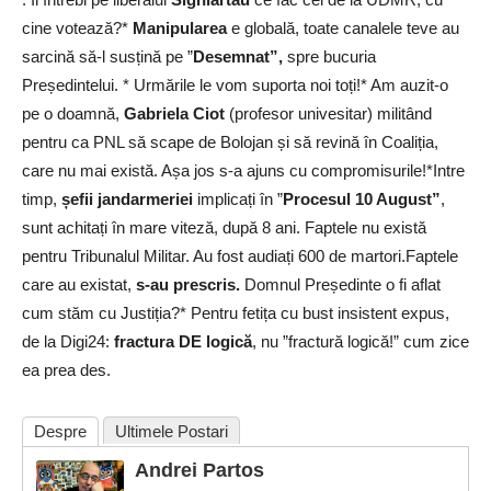
cine votează?*
Manipularea
e globală, toate canalele teve au
sarcină să-l susțină pe ”
Desemnat”,
spre bucuria
Președintelui. * Urmările le vom suporta noi toți!* Am auzit-o
pe o doamnă,
Gabriela Ciot
(profesor univesitar) militând
pentru ca PNL să scape de Bolojan și să revină în Coaliția,
care nu mai există. Așa jos s-a ajuns cu compromisurile!*Intre
timp,
șefii jandarmeriei
implicați în ”
Procesul 10 August”
,
sunt achitați în mare viteză, după 8 ani. Faptele nu există
pentru Tribunalul Militar. Au fost audiați 600 de martori.Faptele
care au existat,
s-au prescris.
Domnul Președinte o fi aflat
cum stăm cu Justiția?* Pentru fetița cu bust insistent expus,
de la Digi24:
fractura DE logică
, nu ”fractură logică!” cum zice
ea prea des.
Despre
Ultimele Postari
Andrei Partos