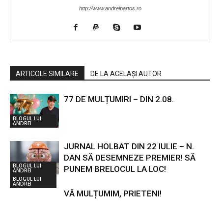
http://www.andreipartos.ro
ARTICOLE SIMILARE
DE LA ACELAȘI AUTOR
77 DE MULȚUMIRI – DIN 2.08.
BLOGUL LUI
ANDREI
JURNAL HOLBAT DIN 22 IULIE – N.
DAN SĂ DESEMNEZE PREMIER! SĂ
BLOGUL LUI
PUNEM BRELOCUL LA LOC!
ANDREI
BLOGUL LUI
ANDREI
VĂ MULȚUMIM, PRIETENI!