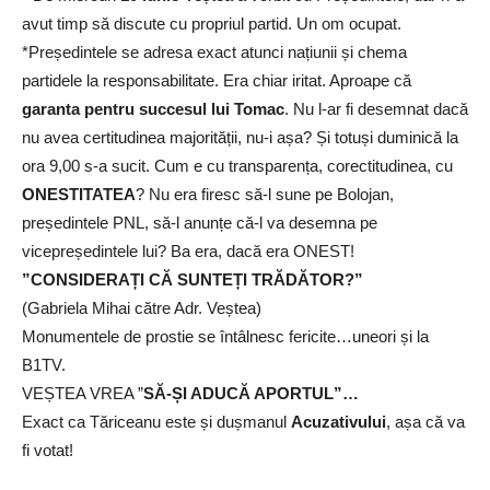
avut timp să discute cu propriul partid. Un om ocupat.
*Președintele se adresa exact atunci națiunii și chema
partidele la responsabilitate. Era chiar iritat. Aproape că
garanta pentru succesul lui Tomac
. Nu l-ar fi desemnat dacă
nu avea certitudinea majorității, nu-i așa? Și totuși duminică la
ora 9,00 s-a sucit. Cum e cu transparența, corectitudinea, cu
ONESTITATEA
? Nu era firesc să-l sune pe Bolojan,
președintele PNL, să-l anunțe că-l va desemna pe
vicepreședintele lui? Ba era, dacă era ONEST!
”CONSIDERAȚI CĂ SUNTEȚI TRĂDĂTOR?”
(Gabriela Mihai către Adr. Veștea)
Monumentele de prostie se întâlnesc fericite…uneori și la
B1TV.
VEȘTEA VREA ”
SĂ-ȘI ADUCĂ APORTUL”…
Exact ca Tăriceanu este și dușmanul
Acuzativului
, așa că va
fi votat!