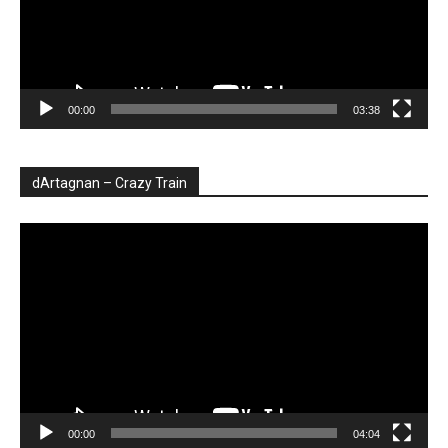
00:00
03:38
dArtagnan – Crazy Train
Player
video
00:00
04:04