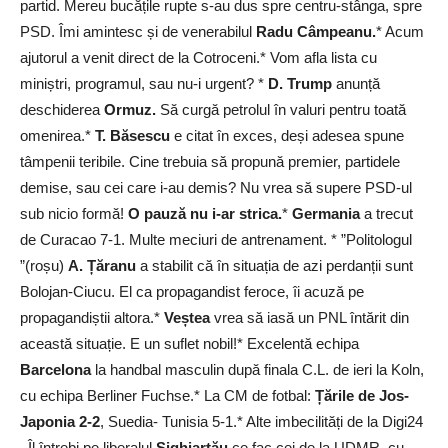
partid. Mereu bucățile rupte s-au dus spre centru-stânga, spre
PSD. Îmi amintesc și de venerabilul
Radu Câmpeanu.
* Acum
ajutorul a venit direct de la Cotroceni.* Vom afla lista cu
miniștri, programul, sau nu-i urgent? *
D. Trump
anunță
deschiderea
Ormuz.
Să curgă petrolul în valuri pentru toată
omenirea.*
T. Băsescu
e citat în exces, deși adesea spune
tâmpenii teribile. Cine trebuia să propună premier, partidele
demise, sau cei care i-au demis? Nu vrea să supere PSD-ul
sub nicio formă!
O pauză nu i-ar strica.
*
Germania
a trecut
de Curacao 7-1. Multe meciuri de antrenament. * ”Politologul
”(roșu)
A. Țăranu
a stabilit că în situația de azi perdanții sunt
Bolojan-Ciucu. El ca propagandist feroce, îi acuză pe
propagandiștii altora.*
Veștea
vrea să iasă un PNL întărit din
această situație. E un suflet nobil!* Excelentă echipa
Barcelona
la handbal masculin după finala C.L. de ieri la Koln,
cu echipa Berliner Fuchse.* La CM de fotbal:
Țările de Jos-
Japonia 2-2
, Suedia- Tunisia 5-1.* Alte imbecilități de la Digi24
. Îl întrebi pe liberalul
Sighiartău
ce fac cei de la UDMR, cu