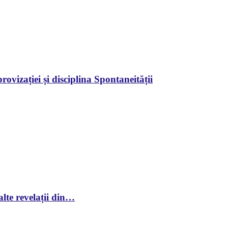
ovizației și disciplina Spontaneității
lte revelații din…