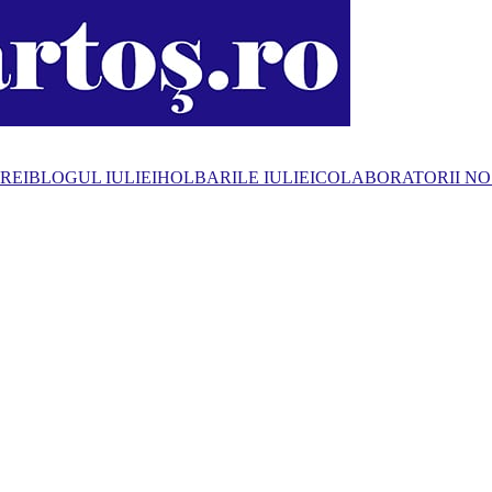
REI
BLOGUL IULIEI
HOLBARILE IULIEI
COLABORATORII NO