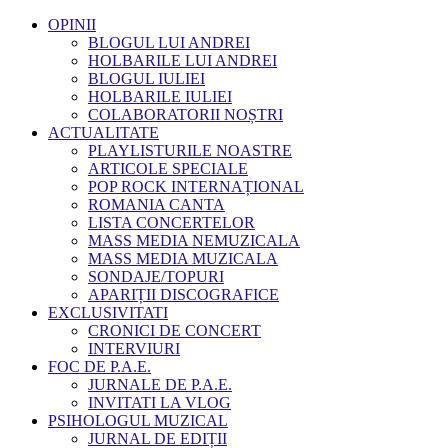
OPINII
BLOGUL LUI ANDREI
HOLBARILE LUI ANDREI
BLOGUL IULIEI
HOLBARILE IULIEI
COLABORATORII NOȘTRI
ACTUALITATE
PLAYLISTURILE NOASTRE
ARTICOLE SPECIALE
POP ROCK INTERNAȚIONAL
ROMANIA CANTA
LISTA CONCERTELOR
MASS MEDIA NEMUZICALA
MASS MEDIA MUZICALA
SONDAJE/TOPURI
APARIȚII DISCOGRAFICE
EXCLUSIVITATI
CRONICI DE CONCERT
INTERVIURI
FOC DE P.A.E.
JURNALE DE P.A.E.
INVITATI LA VLOG
PSIHOLOGUL MUZICAL
JURNAL DE EDIȚII