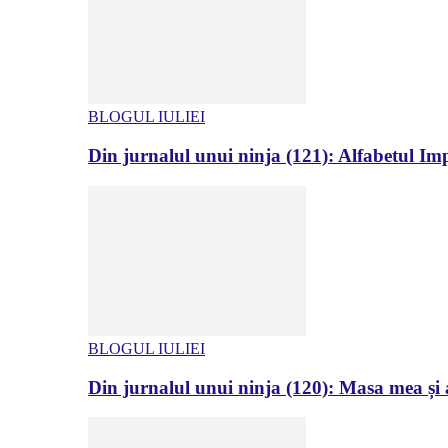
BLOGUL IULIEI
Din jurnalul unui ninja (121): Alfabetul Impr
BLOGUL IULIEI
Din jurnalul unui ninja (120): Masa mea și a