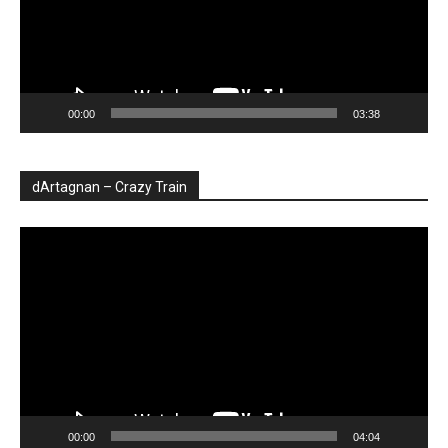
00:00
03:38
dArtagnan – Crazy Train
Player
video
00:00
04:04