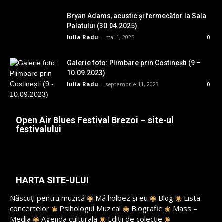
Bryan Adams, acustic și fermecător la Sala
Palatului (30.04.2025)
Iulia Radu
-
mai 1, 2025
0
Galerie foto: Plimbare prin Costinești (9 –
10.09.2023)
Iulia Radu
-
septembrie 11, 2023
0
Open Air Blues Festival Brezoi – site-ul
festivalului
HARTA SITE-ULUI
Născuți pentru muzică
◉
Mă holbez și eu
◉
Blog
◉
Lista
concertelor
◉
Psihologul Muzical
◉
Biografie
◉
Mass –
Media
◉
Agenda culturala
◉
Ediții de colecție
◉