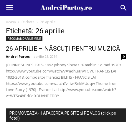
Acasă
Etichete
26 aprilie
Etichetă: 26 aprilie
RECOMANDARILE MELE
26 APRILIE – NĂSCUȚI PENTRU MUZICĂ
Andrei Partos
-
aprilie 26, 2014
0
JOHNNY SHINES 1915- 1992 Johnny Shines "Ramblin'" c. mid 1970s
http://www.youtube.com/watch?v=mohuaJWFGVU FRANCIS LAI
1932-2018, compozitor francez BILITIS - FRANCIS LAI
https://www.youtube.com/watch?v=iwiRnkMUuqw Theme from
Love Story (1970) - Francis Lai http://www.youtube.com/watch?
v=WTSc4hBdCd0 DUANE EDDY...
PROMOVEAZĂ-ȚI AFACEREA PE SITE ȘI PE VLOG (click pe
foto!)