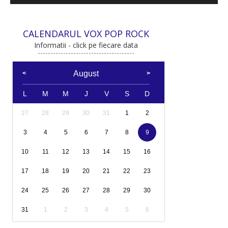
CALENDARUL VOX POP ROCK
Informatii - click pe fiecare data
August
L
M
M
J
V
S
D
27
28
29
30
31
1
2
3
4
5
6
7
8
9
10
11
12
13
14
15
16
17
18
19
20
21
22
23
24
25
26
27
28
29
30
31
1
2
3
4
5
6