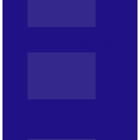
MASS MEDIA NEMUZICALA
Sfârșitul democrației așa cum o știm
MASS MEDIA NEMUZICALA
„Delta Sălbatică”, cel mai amplu
documentar dedicat Deltei Dunării,
proiectat în…