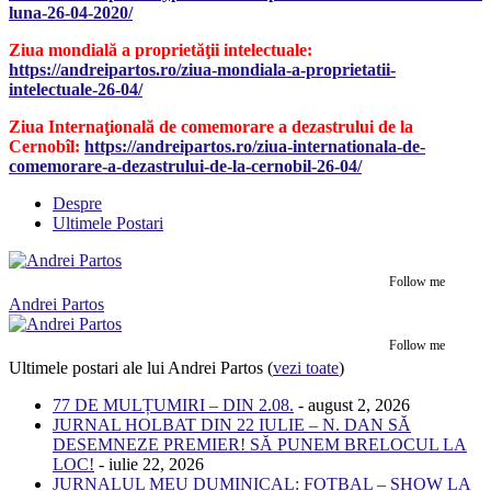
luna-26-04-2020/
Ziua mondială a proprietăţii intelectuale:
https://andreipartos.ro/ziua-mondiala-a-proprietatii-
intelectuale-26-04/
Ziua Internaţională de comemorare a dezastrului de la
Cernobîl:
https://andreipartos.ro/ziua-internationala-de-
comemorare-a-dezastrului-de-la-cernobil-26-04/
Despre
Ultimele Postari
Follow me
Andrei Partos
Follow me
Ultimele postari ale lui Andrei Partos
(
vezi toate
)
77 DE MULȚUMIRI – DIN 2.08.
- august 2, 2026
JURNAL HOLBAT DIN 22 IULIE – N. DAN SĂ
DESEMNEZE PREMIER! SĂ PUNEM BRELOCUL LA
LOC!
- iulie 22, 2026
JURNALUL MEU DUMINICAL: FOTBAL – SHOW LA