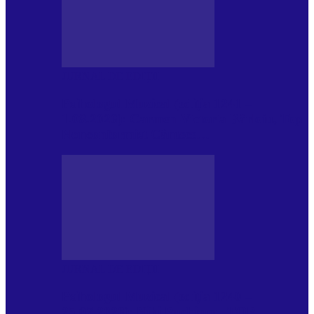
JURNAL DE EDIȚII
Psihologul Muzical (ediția 1241 –
1.08.2026): Carmen-Victoria Bârloiu, Top
Nonconformist Cântece…
JURNAL DE EDIȚII
Psihologul Muzical (ediția 1240 –
25.07.2026): Niki Puchianu, TOP