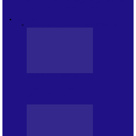
Modulul FNT Educațional, ediția a 5-a.
Spațiu esențial de expunere a…
EXCLUSIVITATI
Toate
CRONICI DE CONCERT
INTERVIURI
CRONICI DE CONCERT
Alexandru Andries în clubul Quantic
(2.06.2026)