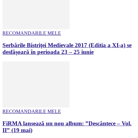
RECOMANDARILE MELE
Serbările Bistriţei Medievale 2017 (Editia a XI-a) se
desfășoară în perioada 23 – 25 iunie
RECOMANDARILE MELE
FiRMA lansează un nou album: ”Descântece – Vol.
II” (19 mai)