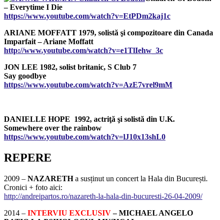
– Everytime I Die
https://www.youtube.com/watch?v=EtPDm2kaj1c
ARIANE MOFFATT 1979, solistă şi compozitoare din Canada
Imparfait – Ariane Moffatt
http://www.youtube.com/watch?v=e1TlIehw_3c
JON LEE 1982, solist britanic, S Club 7
Say goodbye
https://www.youtube.com/watch?v=AzE7vrel9mM
DANIELLE HOPE 1992, actriţă şi solistă din U.K.
Somewhere over the rainbow
https://www.youtube.com/watch?v=lJ10x13shL0
REPERE
2009 –
NAZARETH
a susținut un concert la Hala din București.
Cronici + foto aici:
http://andreipartos.ro/nazareth-la-hala-din-bucuresti-26-04-2009/
2014 –
INTERVIU EXCLUSIV
– MICHAEL ANGELO