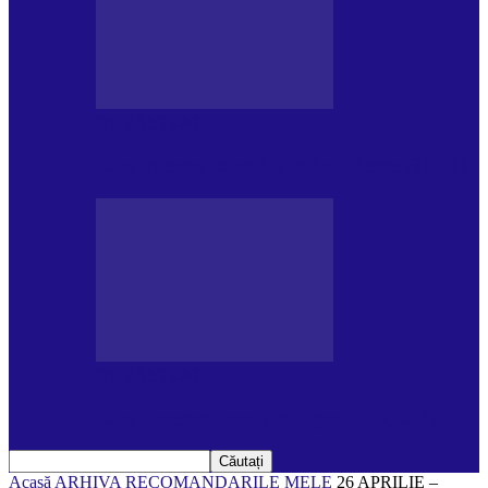
DE PĂSTRAT
Ziua internațională a Mării Negre (31.10)
DE PĂSTRAT
Ziua Internațională a Tigrului (29.07)
Acasă
ARHIVA
RECOMANDARILE MELE
26 APRILIE –