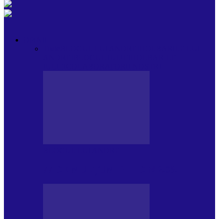
OPINII
Toate
BLOGUL LUI ANDREI
HOLBARILE LUI
ANDREI
BLOGUL IULIEI
HOLBARILE
IULIEI
COLABORATORII NOȘTRI
BLOGUL LUI ANDREI
77 DE MULȚUMIRI – DIN 2.08.