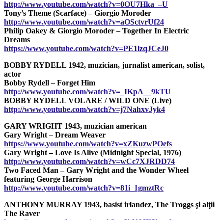
http://www.youtube.com/watch?v=0OU7Hka_–U
Tony’s Theme (Scarface) – Giorgio Moroder
http://www.youtube.com/watch?v=aOSctvrUf24
Philip Oakey & Giorgio Moroder – Together In Electric
Dreams
https://www.youtube.com/watch?v=PE1lzqJCeJ0
BOBBY RYDELL 1942, muzician, jurnalist american, solist,
actor
Bobby Rydell – Forget Him
http://www.youtube.com/watch?v=_IKpA__9kTU
BOBBY RYDELL VOLARE / WILD ONE (Live)
http://www.youtube.com/watch?v=j7NahxvJyk4
GARY WRIGHT 1943, muzician american
Gary Wright – Dream Weaver
https://www.youtube.com/watch?v=xZKuzwPOefs
Gary Wright – Love Is Alive (Midnight Special, 1976)
http://www.youtube.com/watch?v=wCc7XJRDD74
Two Faced Man – Gary Wright and the Wonder Wheel
featuring George Harrison
http://www.youtube.com/watch?v=81i_1gmztRc
ANTHONY MURRAY 1943, basist irlandez, The Troggs şi alţii
The Raver