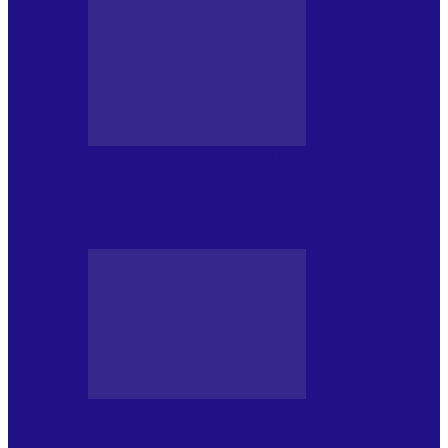
MASS MEDIA NEMUZICALA
170 de ani de România modernă. What’s
Next? la ediția a…
MASS MEDIA NEMUZICALA