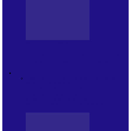
BLOGUL LUI ANDREI
JURNAL HOLBAT DIN 22 IULIE – N.
DAN SĂ DESEMNEZE PREMIER!…
ACTUALITATE
Toate
PLAYLISTURILE NOASTRE
ARTICOLE
SPECIALE
POP ROCK
INTERNAȚIONAL
ROMANIA CANTA
LISTA
CONCERTELOR
MASS MEDIA
NEMUZICALA
MASS MEDIA
MUZICALA
SONDAJE/TOPURI
APARIȚII
DISCOGRAFICE