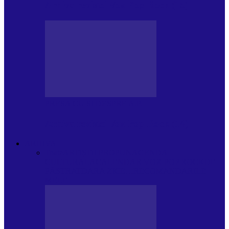
Arhiva revistei Vox Pop Rock (15)
PRESA CU SI DESPRE A.P.
Arhiva revistei Vox Pop Rock (14)
ARHIVA
Toate
ARTIȘTII PROPUN
AGENDA
CULTURALA
CALENDAR VOX POP ROCK
DE
PĂSTRAT
DARA ZICE…
RECOMANDARILE
MELE