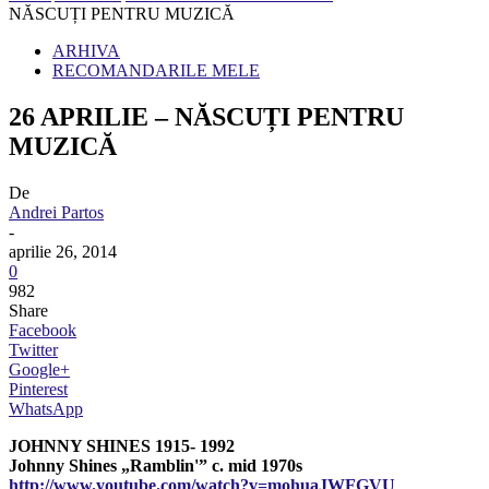
NĂSCUȚI PENTRU MUZICĂ
ARHIVA
RECOMANDARILE MELE
26 APRILIE – NĂSCUȚI PENTRU
MUZICĂ
De
Andrei Partos
-
aprilie 26, 2014
0
982
Share
Facebook
Twitter
Google+
Pinterest
WhatsApp
JOHNNY SHINES 1915- 1992
Johnny Shines „Ramblin'” c. mid 1970s
http://www.youtube.com/watch?v=mohuaJWFGVU