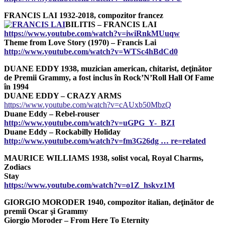
FRANCIS LAI 1932-2018, compozitor francez
BILITIS – FRANCIS LAI
https://www.youtube.com/watch?v=iwiRnkMUuqw
Theme from Love Story (1970) – Francis Lai
http://www.youtube.com/watch?v=WTSc4hBdCd0
DUANE EDDY 1938, muzician american, chitarist, deţinător
de Premii Grammy, a fost inclus în Rock’N’Roll Hall Of Fame
în 1994
DUANE EDDY – CRAZY ARMS
https://www.youtube.com/watch?v=cAUxb50MbzQ
Duane Eddy – Rebel-rouser
http://www.youtube.com/watch?v=uGPG_Y-_BZI
Duane Eddy – Rockabilly Holiday
http://www.youtube.com/watch?v=fm3G26dg … re=related
MAURICE WILLIAMS 1938, solist vocal, Royal Charms,
Zodiacs
Stay
https://www.youtube.com/watch?v=o1Z_hskvz1M
GIORGIO MORODER 1940, compozitor italian, deţinător de
premii Oscar şi Grammy
Giorgio Moroder – From Here To Eternity