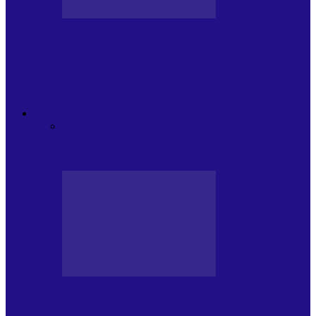
JURNAL DE EDIȚII
Psihologul Muzical (ediția 1238 –
11.07.2026): Dana Cristescu, Daniel Iancu
(telefonic),…
ANDREI PARTOS
Toate
BIOGRAFIE
CETATEAN DE
COSTINESTI
PRESA CU SI DESPRE A.P.
ARHIVA
VPR/P.R&S/SAPTAMANA
EMISIUNI RADIO DIN
TRECUT
PRESA CU SI DESPRE A.P.
Arhiva revistei Vox Pop Rock (17)