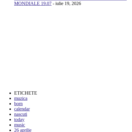
MONDIALE 19.07
- iulie 19, 2026
ETICHETE
muzica
born
calendar
nascuti
today
music
26 aprilie