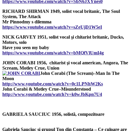
https://www.youtube.com/watch?v=SbN6JXYnes0
RICHARD SHIRMAN 1949, solist vocal britanic, The Soul
System, The Attack
Mr Pinnodmy s dilemma
https://www.youtube.com/watch?v=sZeUjD1W5eI
NICK GARVEY 1951, solist vocal şi chitarist britanic, Ducks,
Motors, solo
Have you seen my baby
https://www.youtube.com/watch?v=bMQfVlUmI4g
JOHN CORABI 1956, chitarist şi vocal american, Angora, The
Scream, Motley Crue, Union
John Corabi (The Scream)–Man In The
Moon
http://www.youtube.com/watch?v=0c1LPNhW2Ks
John Corabi & Motley Crue–Misunderstood
http://www.youtube.com/watch?v=k0wJbKpn7U4
GABRIELA
SAUCIUC
1956, solistă, compozitoare
Gabriela Sauciuc şi grupul Ton din Constanţa – Ce culoare are