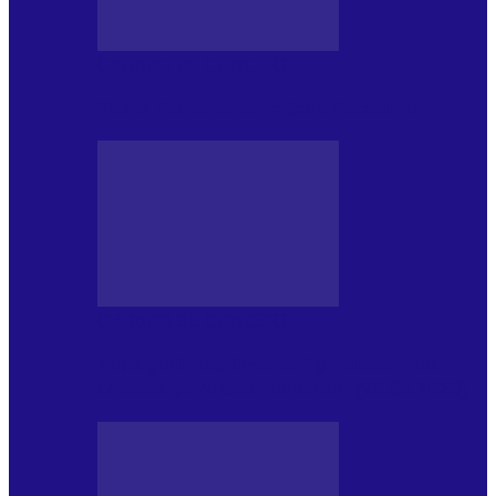
CRONICI DE CONCERT
Tania Turtureanu la Sala Palatului
CRONICI DE CONCERT
Între „Infinite Dreams” și Eddie: Iron
Maiden pe Arena Națională (28.05.2026)