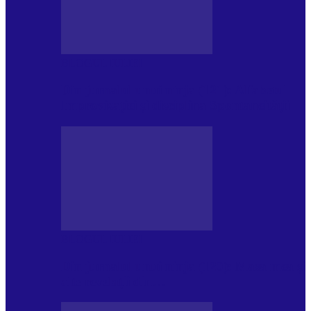
BLOGUL IULIEI
Din jurnalul unui ninja (121): Alfabetul
Improvizației și disciplina Spontaneității
BLOGUL IULIEI
Din jurnalul unui ninja (120): Masa mea și
alte revelații din…