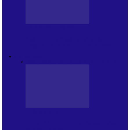
CRONICI DE CONCERT
Festivalul Internațional „George
Grigoriu” la Brăila (22 – 24.05.2026)
FOC DE P.A.E.
Toate
JURNALE DE P.A.E.
INVITATI LA VLOG
JURNALE DE P.A.E.
Foc de P.A.E. cu Andrei Partoș – ediția
953. Nicușor Dan…