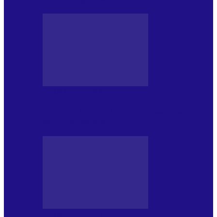
JURNALE DE P.A.E.
Foc de P.A.E. cu Andrei Partoș – ediția
952. Trei seriale…
JURNALE DE P.A.E.