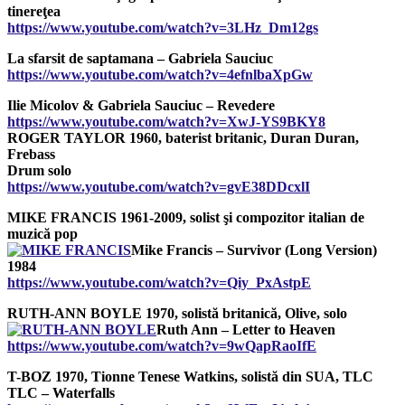
tinereţea
https://www.youtube.com/watch?v=3LHz_Dm12gs
La sfarsit de saptamana – Gabriela Sauciuc
https://www.youtube.com/watch?v=4efnlbaXpGw
Ilie Micolov & Gabriela Sauciuc – Revedere
https://www.youtube.com/watch?v=XwJ-YS9BKY8
ROGER TAYLOR 1960, baterist britanic, Duran Duran,
Frebass
Drum solo
https://www.youtube.com/watch?v=gvE38DDcxlI
MIKE FRANCIS 1961-2009, solist şi compozitor italian de
muzică pop
Mike Francis – Survivor (Long Version)
1984
https://www.youtube.com/watch?v=Qiy_PxAstpE
RUTH-ANN BOYLE 1970, solistă britanică, Olive, solo
Ruth Ann – Letter to Heaven
https://www.youtube.com/watch?v=9wQapRaoIfE
T-BOZ 1970, Tionne Tenese Watkins, solistă din SUA, TLC
TLC – Waterfalls