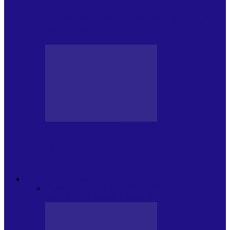
Foc de P.A.E. cu Andrei Partoș – ediția
951. Campionatul Mondial…
JURNALE DE P.A.E.
Foc de P.A.E. cu Andrei Partoș – ediția
950. V-a afectat…
PSIHOLOGUL MUZICAL
Toate
JURNAL DE EDIȚII
EDITII DE
COLECTIE
ARHIVA EMISIUNII