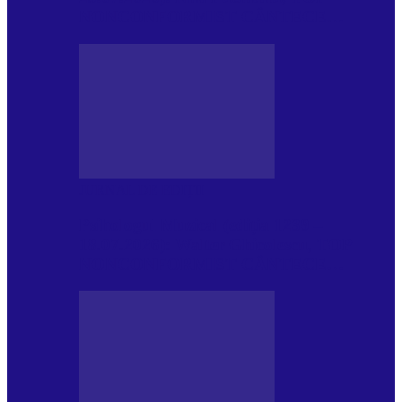
NONCONFORMIST CÂNTECE…
JURNAL DE EDIȚII
Psihologul Muzical (ediția 1239 –
18.07.2026): Walter Ghicolescu, TOP
NONCONFORMIST CÂNTECE…