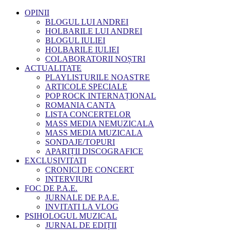
OPINII
BLOGUL LUI ANDREI
HOLBARILE LUI ANDREI
BLOGUL IULIEI
HOLBARILE IULIEI
COLABORATORII NOȘTRI
ACTUALITATE
PLAYLISTURILE NOASTRE
ARTICOLE SPECIALE
POP ROCK INTERNAȚIONAL
ROMANIA CANTA
LISTA CONCERTELOR
MASS MEDIA NEMUZICALA
MASS MEDIA MUZICALA
SONDAJE/TOPURI
APARIȚII DISCOGRAFICE
EXCLUSIVITATI
CRONICI DE CONCERT
INTERVIURI
FOC DE P.A.E.
JURNALE DE P.A.E.
INVITATI LA VLOG
PSIHOLOGUL MUZICAL
JURNAL DE EDIȚII