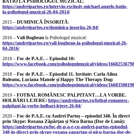
BATIO LA PSIHOLOGUL MUZICAL
:
https://andreipartos.ro/interviu-exclusiv-michael-angelo-batio-
la-psihologul-muzical-26-04-2014/
2015 –
DUMINICĂ ÎNSORITĂ
:
https://andreipartos.ro/duminica-insorita-26-04/
2016 –
Vali Boghean
la Psihologul muzical:
https://andreipartos.ro/vali-boghean-la-psihologul-muzical-26-
04-2016/
2018 –
Foc de P.A.E. – Episodul 10:
https://www.facebook.com/psihologulmuzical/videos/1668253679
2018 –
Foc de P.A.E. – Episodul 11. Invitate: Carla Alina
Buleanu, Luciana Manole și Happy The Therapy Dog:
https://www.facebook.com/psihologulmuzical/videos/1668350019
2019 –
FOTBAL ROMÂNESC PALPITANT…LA VORBE.
HOLBĂRI LEJERE:
https://andreipartos.ro/fotbal-romanesc-
palpitant-la-vorbe-holbari-lejere-26-04/
2020 –
Foc de P.A.E. cu Andrei Partoș – episodul 348. În direct
prin Skype: Roxana Zăpârțan și Nicu Barna (Dor de Lună):
https://andreipartos.ro/foc-de-p-a-e-cu-andrei-partos-episodul-
348-in-direct-prin-skype-roxana-zapartan-si-nicu-barna-dor-de-