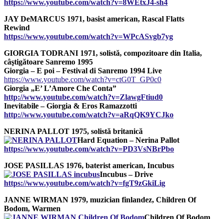
https://www.youtube.com/watch?v=8WEtxJ4-sh4
JAY DeMARCUS 1971, basist american, Rascal Flatts
Rewind
https://www.youtube.com/watch?v=WPcASvgb7yg
GIORGIA TODRANI 1971, solistă, compozitoare din Italia,
câştigătoare Sanremo 1995
Giorgia – E poi – Festival di Sanremo 1994 Live
https://www.youtube.com/watch?v=ctG0T_GP0c0
Giorgia „E’ L’Amore Che Conta”
http://www.youtube.com/watch?v=ZlawgFtiud0
Inevitabile – Giorgia & Eros Ramazzotti
http://www.youtube.com/watch?v=aRqQK9YCJko
NERINA PALLOT 1975, solistă britanică
Hard Equation – Nerina Pallot
https://www.youtube.com/watch?v=PD3VsNBrPbo
JOSE PASILLAS 1976, baterist american, Incubus
Incubus – Drive
https://www.youtube.com/watch?v=fgT9zGkiLig
JANNE WIRMAN 1979, muzician finlandez, Children Of
Bodom, Warmen
Children Of Bodom