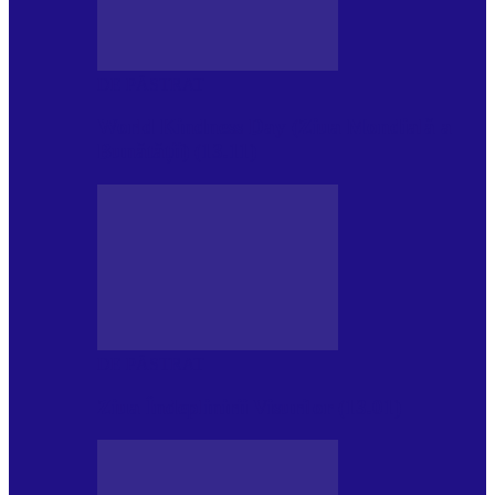
DE PĂSTRAT
World Kindness Day (Ziua Mondială a
Bunătății) (13.11)
DE PĂSTRAT
Ziua Îndeplinirii Visurilor (13.01)