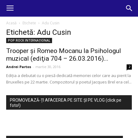
Acasă
Etichete
Adu Cusin
Etichetă: Adu Cusin
POP ROCK INTERNAȚIONAL
Trooper şi Romeo Mocanu la Psihologul
muzical (ediţia 704 – 26.03.2016)...
Andrei Partos
-
martie 30, 2016
2
Ediția a debutat cu o piesă dedicată memoriei celor care au pierit la
Bruxelles pe 22 martie. Compozitorul și poetul Jacques Brel era cel...
PROMOVEAZĂ-ȚI AFACEREA PE SITE ȘI PE VLOG (click pe
foto!)