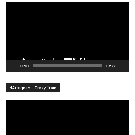
Player
video
00:00
03:38
dArtagnan – Crazy Train
Player
video