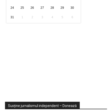
24
25
26
27
28
29
30
31
1
2
3
4
5
6
Sondaje
Video
Susține jurnalismul independent – Donează