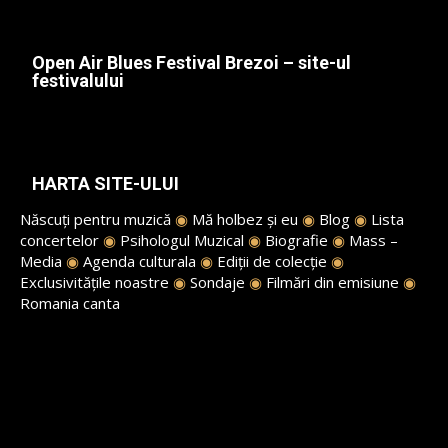
Open Air Blues Festival Brezoi – site-ul
festivalului
HARTA SITE-ULUI
Născuți pentru muzică
◉
Mă holbez și eu
◉
Blog
◉
Lista
concertelor
◉
Psihologul Muzical
◉
Biografie
◉
Mass –
Media
◉
Agenda culturala
◉
Ediții de colecție
◉
Exclusivitățile noastre
◉
Sondaje
◉
Filmări din emisiune
◉
Romania canta