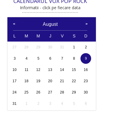
CALENDARUL VOX POP ROCK
Informatii - click pe fiecare data
August
L
M
M
J
V
S
D
27
28
29
30
31
1
2
3
4
5
6
7
8
9
10
11
12
13
14
15
16
17
18
19
20
21
22
23
24
25
26
27
28
29
30
31
1
2
3
4
5
6