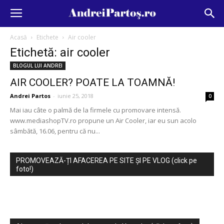
Acasă
Etichete
Air cooler
Etichetă: air cooler
BLOGUL LUI ANDREI
AIR COOLER? POATE LA TOAMNĂ!
Andrei Partos
-
iunie 25, 2018
0
Mai iau câte o palmă de la firmele cu promovare intensă.
www.mediashopTV.ro propune un Air Cooler, iar eu sun acolo
sâmbătă, 16.06, pentru că nu...
PROMOVEAZĂ-ȚI AFACEREA PE SITE ȘI PE VLOG (click pe
foto!)