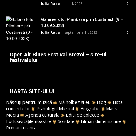
Iulia Radu
-
mai 1, 2025
0
Galerie foto: Plimbare prin Costinești (9 –
10.09.2023)
Iulia Radu
-
septembrie 11, 2023
0
Open Air Blues Festival Brezoi – site-ul
festivalului
HARTA SITE-ULUI
Născuți pentru muzică
◉
Mă holbez și eu
◉
Blog
◉
Lista
concertelor
◉
Psihologul Muzical
◉
Biografie
◉
Mass –
Media
◉
Agenda culturala
◉
Ediții de colecție
◉
Exclusivitățile noastre
◉
Sondaje
◉
Filmări din emisiune
◉
Romania canta