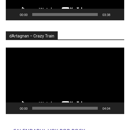
00:00
03:38
dArtagnan – Crazy Train
Player
video
00:00
04:04