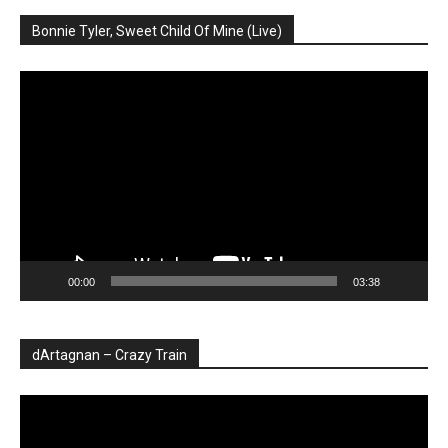
Bonnie Tyler, Sweet Child Of Mine (Live)
Player
video
00:00
03:38
dArtagnan – Crazy Train
Player
video