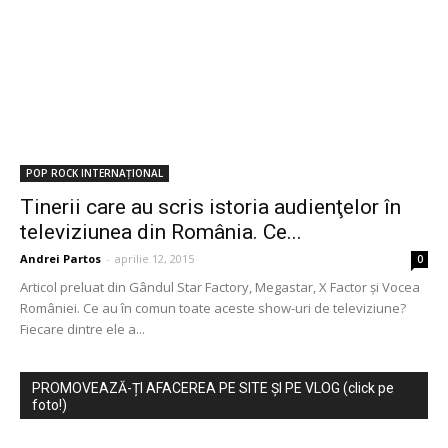
POP ROCK INTERNAȚIONAL
Tinerii care au scris istoria audienţelor în
televiziunea din România. Ce...
Andrei Partos
-
aprilie 12, 2015
0
Articol preluat din Gândul Star Factory, Megastar, X Factor şi Vocea
României. Ce au în comun toate aceste show-uri de televiziune?
Fiecare dintre ele a...
PROMOVEAZĂ-ȚI AFACEREA PE SITE ȘI PE VLOG (click pe
foto!)