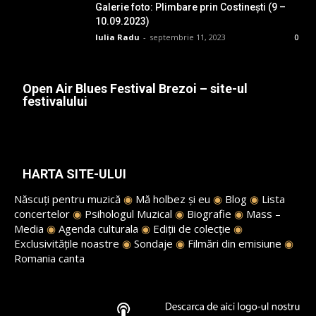
Galerie foto: Plimbare prin Costinești (9 –
10.09.2023)
Iulia Radu
-
septembrie 11, 2023
0
Open Air Blues Festival Brezoi – site-ul
festivalului
HARTA SITE-ULUI
Născuți pentru muzică
◉
Mă holbez și eu
◉
Blog
◉
Lista
concertelor
◉
Psihologul Muzical
◉
Biografie
◉
Mass –
Media
◉
Agenda culturala
◉
Ediții de colecție
◉
Exclusivitățile noastre
◉
Sondaje
◉
Filmări din emisiune
◉
Romania canta