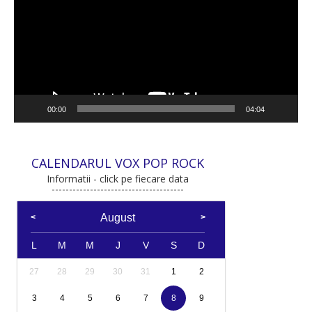
00:00
04:04
CALENDARUL VOX POP ROCK
Informatii - click pe fiecare data
August
L
M
M
J
V
S
D
27
28
29
30
31
1
2
3
4
5
6
7
8
9