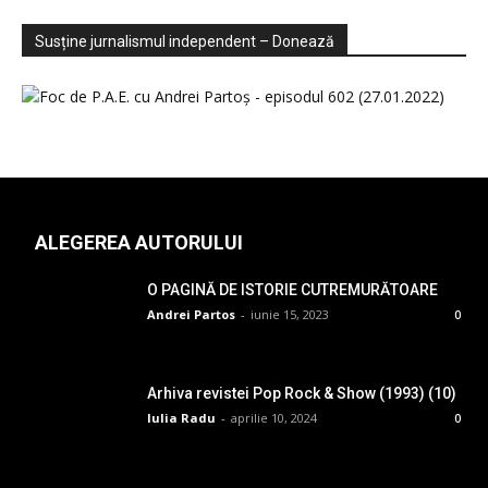
Sondaje
Video
Susține jurnalismul independent – Donează
ALEGEREA AUTORULUI
O PAGINĂ DE ISTORIE CUTREMURĂTOARE
Andrei Partos
-
iunie 15, 2023
0
Arhiva revistei Pop Rock & Show (1993) (10)
Iulia Radu
-
aprilie 10, 2024
0