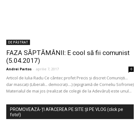
DE PĂSTRAT
FAZA SĂPTĂMÂNII: E cool să fii comunist
(5.04.2017)
Andrei Partos
-
aprilie 7, 2017
0
Articol de Iulia Radu Ce cântec profet Precis şi discret Comunişti...
dar mascaţi (Liberali... democraţi....) (epigramă de Corneliu Sofronie)
Materialul de mai jos (realizat de colegii de la Adevărul) este unul...
PROMOVEAZĂ-ȚI AFACEREA PE SITE ȘI PE VLOG (click pe
foto!)