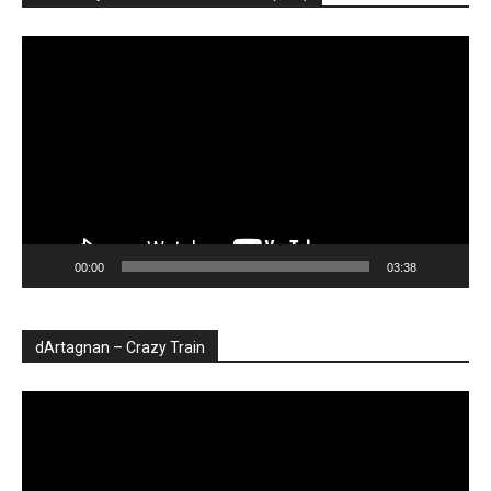
Player
video
00:00
03:38
dArtagnan – Crazy Train
Player
video