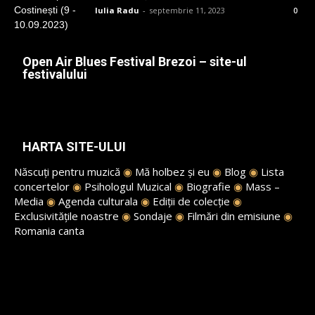
Iulia Radu
-
septembrie 11, 2023
0
Open Air Blues Festival Brezoi – site-ul
festivalului
HARTA SITE-ULUI
Născuți pentru muzică
◉
Mă holbez și eu
◉
Blog
◉
Lista
concertelor
◉
Psihologul Muzical
◉
Biografie
◉
Mass –
Media
◉
Agenda culturala
◉
Ediții de colecție
◉
Exclusivitățile noastre
◉
Sondaje
◉
Filmări din emisiune
◉
Romania canta