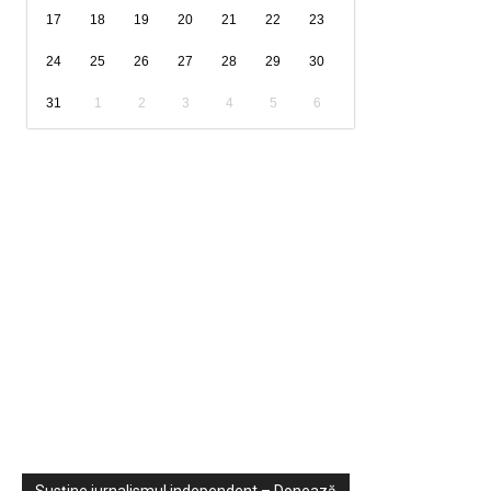
17
18
19
20
21
22
23
24
25
26
27
28
29
30
31
1
2
3
4
5
6
Sondaje
Video