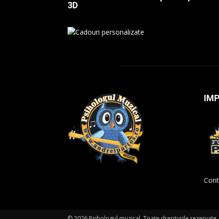
3D
IM
Cont
© 2026 Psihologul muzical. Toate drepturile rezervate.