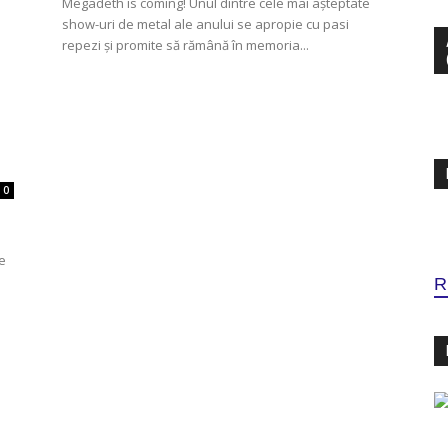
Megadeth is coming! Unul dintre cele mai așteptate
show-uri de metal ale anului se apropie cu pasi
repezi și promite să rămână în memoria...
-
0
ve
R