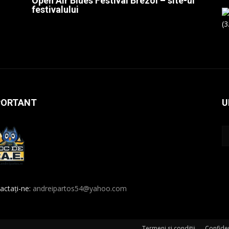
Open Air Blues Festival Brezoi – site-ul
festivalului
PORTANT
U
actați-ne:
andreipartos54@yahoo.com
Termeni si conditii
Confiden