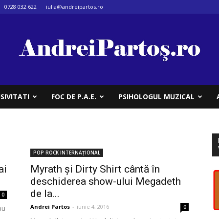
0728 032 622
iulia@andreipartos.ro
SIVITATI
FOC DE P.A.E.
PSIHOLOGUL MUZICAL
POP ROCK INTERNAȚIONAL
ai
Myrath și Dirty Shirt cântă în
deschiderea show-ului Megadeth
de la...
0
Andrei Partos
-
iunie 4, 2016
0
nu