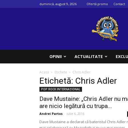
duminică, august 9, 2026
Ofertă promo
Contact
Psihologul
muzical
OPINII
ACTUALITATE
EXCLU
Acasă
Etichete
Chris Adler
Etichetă: Chris Adler
POP ROCK INTERNAȚIONAL
Dave Mustaine: „Chris Adler nu m
are nicio legătură cu trupa...
Andrei Partos
-
iulie 6, 2016
Dave Mustaine a declarat că bateristul Chris Adler 
mai colaborează cu Megadeth și nu va mai reveni