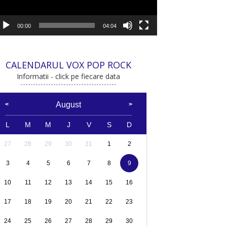
00:00
04:04
CALENDARUL VOX POP ROCK
Informatii - click pe fiecare data
August
L
M
M
J
V
S
D
27
28
29
30
31
1
2
3
4
5
6
7
8
9
10
11
12
13
14
15
16
17
18
19
20
21
22
23
24
25
26
27
28
29
30