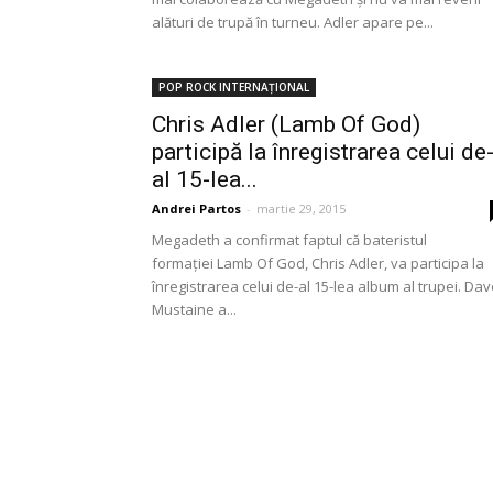
alături de trupă în turneu. Adler apare pe...
POP ROCK INTERNAȚIONAL
Chris Adler (Lamb Of God)
participă la înregistrarea celui de
al 15-lea...
Andrei Partos
-
martie 29, 2015
Megadeth a confirmat faptul că bateristul
formației Lamb Of God, Chris Adler, va participa la
înregistrarea celui de-al 15-lea album al trupei. Da
Mustaine a...