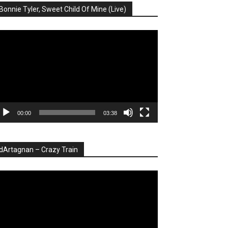
Bonnie Tyler, Sweet Child Of Mine (Live)
ayer
deo
00:00
03:38
dArtagnan – Crazy Train
ayer
deo