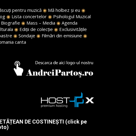
ăscuți pentru muzică
◉
Mă holbez și eu
◉
log
◉
Lista concertelor
◉
Psihologul Muzical
◉
Biografie
◉
Mass – Media
◉
Agenda
lturala
◉
Ediții de colecție
◉
Exclusivitățile
oastre
◉
Sondaje
◉
Filmări din emisiune
◉
omania canta
ETĂȚEAN DE COSTINEȘTI (click pe
oto)