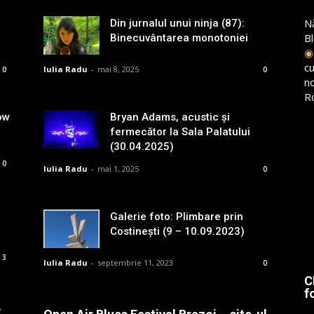
N
Din jurnalul unui ninja (87):
B
Binecuvântarea monotoniei
cu
Iulia Radu
-
mai 8, 2025
0
0
n
R
ow
Bryan Adams, acustic și
fermecător la Sala Palatului
(30.04.2025)
0
Iulia Radu
-
mai 1, 2025
0
Galerie foto: Plimbare prin
Costinești (9 – 10.09.2023)
3
Iulia Radu
-
septembrie 11, 2023
0
C
f
e