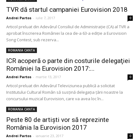
TVR dă startul campaniei Eurovision 2018
Andrei Partos
-
iulie 7, 2017
0
Articol preluat din Adevărul Consiliul de Administraţie (CA) al TVR a
aprobat înscrierea României la cea de-a 63-a ediţie a Eurovision
Song Contest, sub rezerva...
ROMANIA CANTA
ICR acoperă o parte din costurile delegaţiei
României la Eurovision 2017:...
Andrei Partos
-
martie 13, 2017
0
Articol preluat din Adevărul Televiziunea publică a solicitat
Institutului Cultural Român să susţină delegaţia ţării noastre la
concursului muzical Eurovision, care va avea loc în...
ROMANIA CANTA
Peste 80 de artişti vor să reprezinte
România la Eurovision 2017
Andrei Partos
-
ianuarie 23, 2017
0