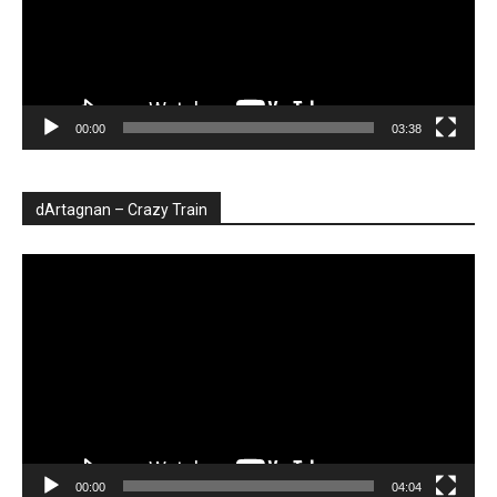
00:00
03:38
dArtagnan – Crazy Train
Player
video
00:00
04:04