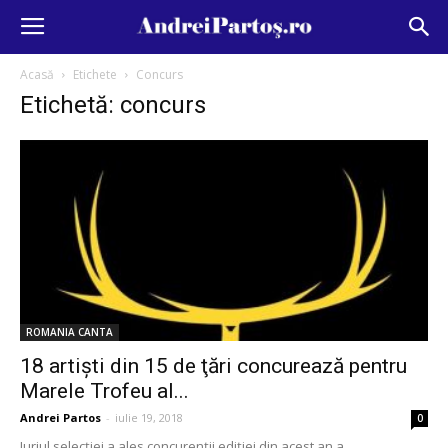
Acasă
Etichete
Concurs
Etichetă: concurs
ROMANIA CANTA
18 artişti din 15 de ţări concurează pentru
Marele Trofeu al...
Andrei Partos
-
iulie 19, 2018
0
Juriul selecţiei a ales concurenţii ediţiei din acest an a