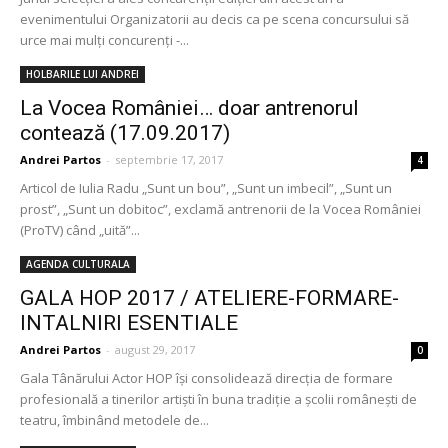
evenimentului Organizatorii au decis ca pe scena concursului să
urce mai mulţi concurenţi -...
HOLBARILE LUI ANDREI
La Vocea României… doar antrenorul
contează (17.09.2017)
Andrei Partos
-
septembrie 17, 2017
4
Articol de Iulia Radu „Sunt un bou”, „Sunt un imbecil”, „Sunt un
prost”, „Sunt un dobitoc”, exclamă antrenorii de la Vocea României
(ProTV) când „uită”...
AGENDA CULTURALA
GALA HOP 2017 / ATELIERE-FORMARE-
INTALNIRI ESENTIALE
Andrei Partos
-
august 29, 2017
0
Gala Tânărului Actor HOP îşi consolidează direcţia de formare
profesională a tinerilor artişti în buna tradiţie a şcolii româneşti de
teatru, îmbinând metodele de...