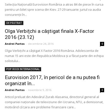
Selecţia Naţională Eurovision România a atras 84 de piese în cursa
pentru un bilet spre scena din Kiev. 27-29 ianuarie: juriul va audia
concurenții în...
DE PĂSTRAT
Olga Verbițchi a câștigat finala X-Factor
2016 (23.12)
Andrei Partos
-
decembrie 24, 2016
0
Olga Verbițchi a câștigat X Factor 2016 România. Adolescenta de
numai 15 ani este din Republica Moldova şi a făcut parte din echipa
solistului...
POP ROCK INTERNAȚIONAL
Eurovision 2017, în pericol de a nu putea fi
organizat în...
Andrei Partos
-
noiembrie 9, 2016
0
Articol preluat din Adevărul Zurab Alasania, directorul general al
companiei naţionale de televiziune din Ucraina, NTU, a demisionat,
motivând că ţara are probleme financiare care...