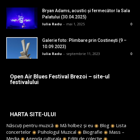
Bryan Adams, acustic și fermecător la Sala
Palatului (30.04.2025)
Iulia Radu
-
mai 1, 2025
0
Galerie foto: Plimbare prin Costinești (9 –
10.09.2023)
Iulia Radu
-
septembrie 11, 2023
0
Open Air Blues Festival Brezoi – site-ul
festivalului
HARTA SITE-ULUI
Născuți pentru muzică
◉
Mă holbez și eu
◉
Blog
◉
Lista
concertelor
◉
Psihologul Muzical
◉
Biografie
◉
Mass –
Media
◉
Agenda culturala
◉
Ediții de colecție
◉