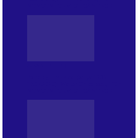
NONCONFORMIST CÂNTECE…
JURNAL DE EDIȚII
Psihologul Muzical (ediția 1239 –
18.07.2026): Walter Ghicolescu, TOP
NONCONFORMIST CÂNTECE…