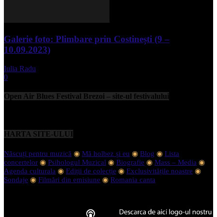
Galerie foto: Plimbare prin Costinești (9 –
10.09.2023)
Iulia Radu
-
septembrie 11, 2023
0
Open Air Blues Festival Brezoi – site-ul festivalului
HARTA SITE-ULUI
Născuți pentru muzică
◉
Mă holbez și eu
◉
Blog
◉
Lista
concertelor
◉
Psihologul Muzical
◉
Biografie
◉
Mass – Media
◉
Agenda culturala
◉
Ediții de colecție
◉
Exclusivitățile noastre
◉
Sondaje
◉
Filmări din emisiune
◉
Romania canta