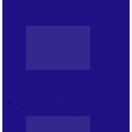
Foc de P.A.E. cu Andrei Partoș – ediția
951. Campionatul Mondial…
JURNALE DE P.A.E.
Foc de P.A.E. cu Andrei Partoș – ediția
950. V-a afectat…
PSIHOLOGUL MUZICAL
Toate
JURNAL DE EDIȚII
EDITII DE
COLECTIE
ARHIVA EMISIUNII