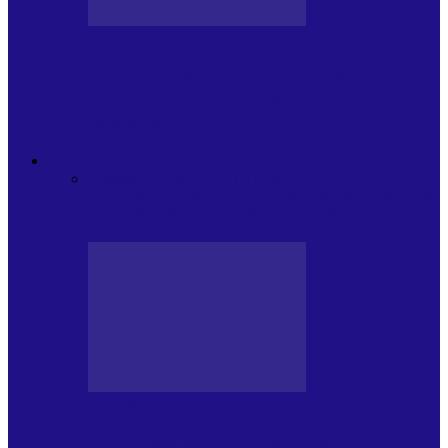
JURNAL DE EDIȚII
Psihologul Muzical (ediția 1238 –
11.07.2026): Dana Cristescu, Daniel Iancu
(telefonic),…
ANDREI PARTOS
Toate
BIOGRAFIE
CETATEAN DE
COSTINESTI
PRESA CU SI DESPRE A.P.
ARHIVA
VPR/P.R&S/SAPTAMANA
EMISIUNI RADIO DIN
TRECUT
PRESA CU SI DESPRE A.P.
Arhiva revistei Vox Pop Rock (17)