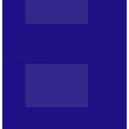
CRONICI DE CONCERT
Festivalul Internațional „George
Grigoriu” la Brăila (22 – 24.05.2026)
FOC DE P.A.E.
Toate
JURNALE DE P.A.E.
INVITATI LA VLOG
JURNALE DE P.A.E.
Foc de P.A.E. cu Andrei Partoș – ediția
953. Nicușor Dan…