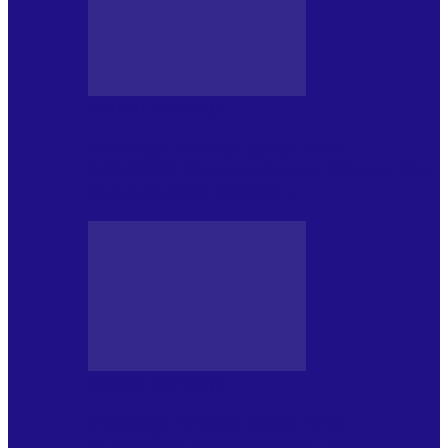
JURNAL DE EDIȚII
Psihologul Muzical (ediția 1241 –
1.08.2026): Carmen-Victoria Bârloiu, Top
Nonconformist Cântece…
JURNAL DE EDIȚII
Psihologul Muzical (ediția 1240 –
25.07.2026): Niki Puchianu, TOP