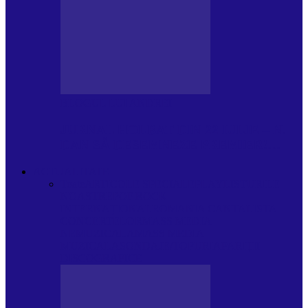
BLOGUL LUI ANDREI
JURNAL HOLBAT DIN 22 IULIE – N.
DAN SĂ DESEMNEZE PREMIER!…
ACTUALITATE
Toate
ARTICOLE SPECIALE
PLAYLISTURILE
NOASTRE
POP ROCK
INTERNAȚIONAL
ROMANIA CANTA
LISTA
CONCERTELOR
MASS MEDIA
NEMUZICALA
MASS MEDIA
MUZICALA
SONDAJE/TOPURI
APARIȚII
DISCOGRAFICE