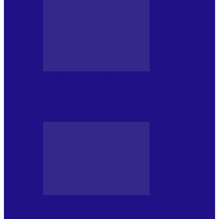
MASS MEDIA NEMUZICALA
170 de ani de România modernă. What’s
Next? la ediția a…
MASS MEDIA NEMUZICALA