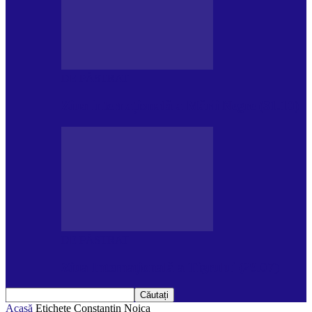
DE PĂSTRAT
Ziua internațională a Mării Negre (31.10)
DE PĂSTRAT
Ziua Internațională a Tigrului (29.07)
Acasă
Etichete
Constantin Noica