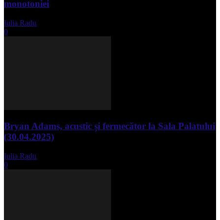
monotoniei
Iulia Radu
-
mai 8, 2025
0
Bryan Adams, acustic și fermecător la Sala Palatului
(30.04.2025)
Iulia Radu
-
mai 1, 2025
0