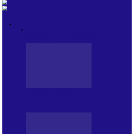
OPINII
Toate
BLOGUL LUI ANDREI
HOLBARILE LUI
ANDREI
BLOGUL IULIEI
HOLBARILE
IULIEI
COLABORATORII NOȘTRI
BLOGUL LUI ANDREI
77 DE MULȚUMIRI – DIN 2.08.