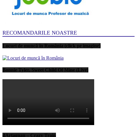
RECOMANDARILE NOASTRE
Locuri de muncă în România (click pe imagine)
Bonnie Tyler, Sweet Child Of Mine (Live)
dArtagnan – Crazy Train