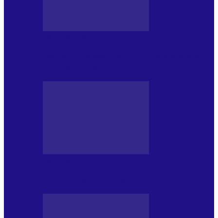
DE PĂSTRAT
World Kindness Day (Ziua Mondială a
Bunătății) (13.11)
DE PĂSTRAT
Ziua Îndeplinirii Visurilor (13.01)