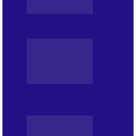
CRONICI DE CONCERT
Tania Turtureanu la Sala Palatului
CRONICI DE CONCERT
Între „Infinite Dreams” și Eddie: Iron
Maiden pe Arena Națională (28.05.2026)