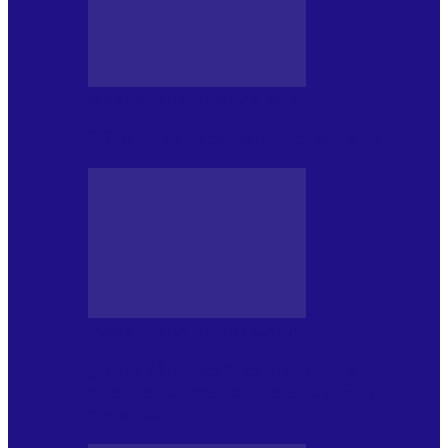
MASS MEDIA NEMUZICALA
Sfârșitul democrației așa cum o știm
MASS MEDIA NEMUZICALA
„Delta Sălbatică”, cel mai amplu
documentar dedicat Deltei Dunării,
proiectat în…