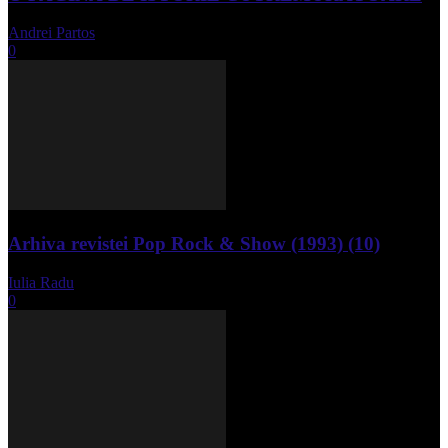
Andrei Partos
-
iunie 15, 2023
0
Arhiva revistei Pop Rock & Show (1993) (10)
Iulia Radu
-
aprilie 10, 2024
0