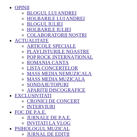
OPINII
BLOGUL LUI ANDREI
HOLBARILE LUI ANDREI
BLOGUL IULIEI
HOLBARILE IULIEI
COLABORATORII NOȘTRI
ACTUALITATE
ARTICOLE SPECIALE
PLAYLISTURILE NOASTRE
POP ROCK INTERNAȚIONAL
ROMANIA CANTA
LISTA CONCERTELOR
MASS MEDIA NEMUZICALA
MASS MEDIA MUZICALA
SONDAJE/TOPURI
APARIȚII DISCOGRAFICE
EXCLUSIVITATI
CRONICI DE CONCERT
INTERVIURI
FOC DE P.A.E.
JURNALE DE P.A.E.
INVITATI LA VLOG
PSIHOLOGUL MUZICAL
JURNAL DE EDIȚII