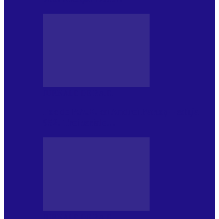
JURNALE DE P.A.E.
Foc de P.A.E. cu Andrei Partoș – ediția
952. Trei seriale…
JURNALE DE P.A.E.