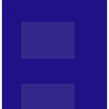
Modulul FNT Educațional, ediția a 5-a.
Spațiu esențial de expunere a…
EXCLUSIVITATI
Toate
CRONICI DE CONCERT
INTERVIURI
CRONICI DE CONCERT
Alexandru Andries în clubul Quantic
(2.06.2026)