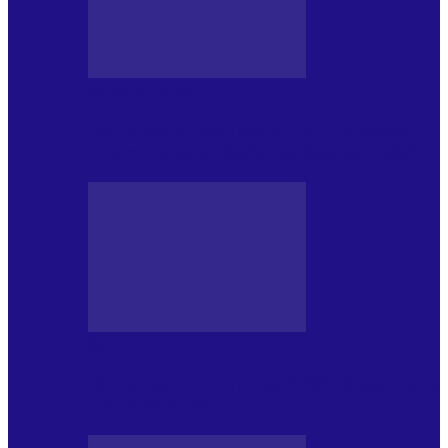
BLOGUL IULIEI
Din jurnalul unui ninja (121): Alfabetul
Improvizației și disciplina Spontaneității
BLOGUL IULIEI
Din jurnalul unui ninja (120): Masa mea și
alte revelații din…