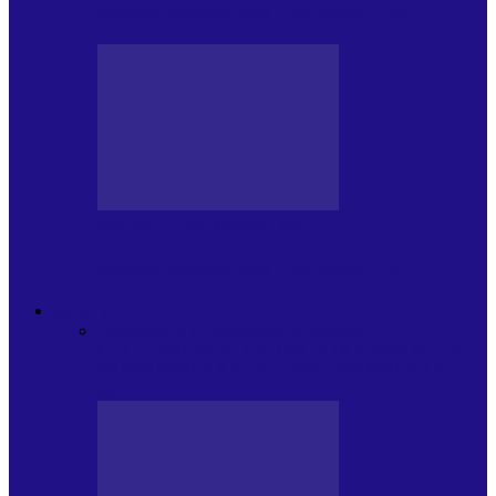
Arhiva revistei Vox Pop Rock (15)
PRESA CU SI DESPRE A.P.
Arhiva revistei Vox Pop Rock (14)
ARHIVA
Toate
ARTIȘTII PROPUN
AGENDA
CULTURALA
CALENDAR VOX POP ROCK
DE
PĂSTRAT
DARA ZICE…
RECOMANDARILE
MELE