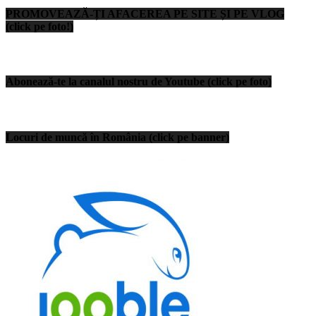
PROMOVEAZĂ-ȚI AFACEREA PE SITE ȘI PE VLOG
(click pe foto!)
Abonează-te la canalul nostru de Youtube (click pe foto)
Locuri de muncă în România (click pe banner)