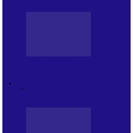
Arhiva revistei Vox Pop Rock (15)
PRESA CU SI DESPRE A.P.
Arhiva revistei Vox Pop Rock (14)
ARHIVA
Toate
ARTIȘTII PROPUN
AGENDA
CULTURALA
CALENDAR VOX POP ROCK
DE
PĂSTRAT
DARA ZICE…
RECOMANDARILE
MELE