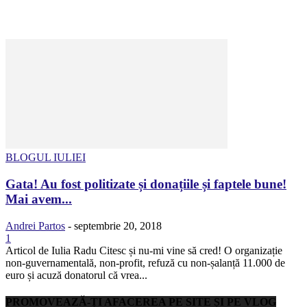
BLOGUL IULIEI
Gata! Au fost politizate și donațiile și faptele bune!
Mai avem...
Andrei Partos
-
septembrie 20, 2018
1
Articol de Iulia Radu Citesc și nu-mi vine să cred! O organizație
non-guvernamentală, non-profit, refuză cu non-șalanță 11.000 de
euro și acuză donatorul că vrea...
PROMOVEAZĂ-ȚI AFACEREA PE SITE ȘI PE VLOG