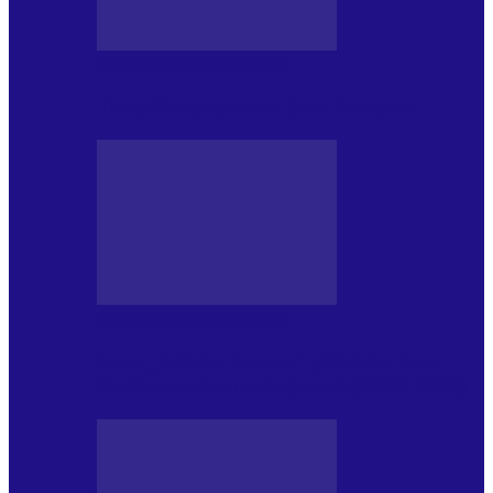
CRONICI DE CONCERT
Tania Turtureanu la Sala Palatului
CRONICI DE CONCERT
Între „Infinite Dreams” și Eddie: Iron
Maiden pe Arena Națională (28.05.2026)