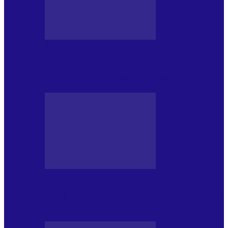
BLOGUL IULIEI
Din jurnalul unui ninja (121): Alfabetul
Improvizației și disciplina Spontaneității
BLOGUL IULIEI
Din jurnalul unui ninja (120): Masa mea și
alte revelații din…