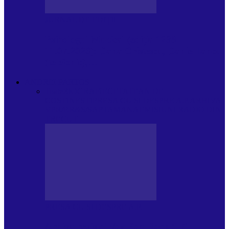
JURNAL DE EDIȚII
Psihologul Muzical (ediția 1238 –
11.07.2026): Dana Cristescu, Daniel Iancu
(telefonic),…
ANDREI PARTOS
Toate
BIOGRAFIE
CETATEAN DE
COSTINESTI
PRESA CU SI DESPRE A.P.
ARHIVA
VPR/P.R&S/SAPTAMANA
EMISIUNI RADIO DIN
TRECUT
PRESA CU SI DESPRE A.P.
Arhiva revistei Vox Pop Rock (17)