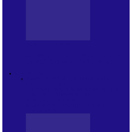
BLOGUL LUI ANDREI
JURNAL HOLBAT DIN 22 IULIE – N.
DAN SĂ DESEMNEZE PREMIER!…
ACTUALITATE
Toate
PLAYLISTURILE NOASTRE
ARTICOLE
SPECIALE
POP ROCK
INTERNAȚIONAL
ROMANIA CANTA
LISTA
CONCERTELOR
MASS MEDIA
NEMUZICALA
MASS MEDIA
MUZICALA
SONDAJE/TOPURI
APARIȚII
DISCOGRAFICE