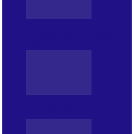
DE PĂSTRAT
World Kindness Day (Ziua Mondială a
Bunătății) (13.11)
DE PĂSTRAT
Ziua Îndeplinirii Visurilor (13.01)