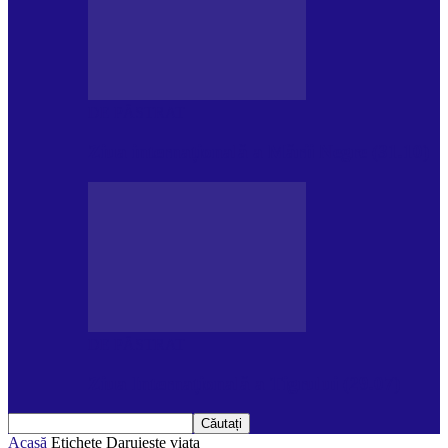
DE PĂSTRAT
Ziua internațională a Mării Negre (31.10)
DE PĂSTRAT
Ziua Internațională a Tigrului (29.07)
Acasă
Etichete
Daruieste viata