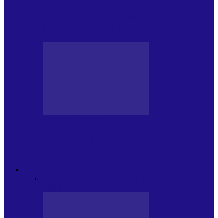
Foc de P.A.E. cu Andrei Partoș – ediția
951. Campionatul Mondial…
JURNALE DE P.A.E.
Foc de P.A.E. cu Andrei Partoș – ediția
950. V-a afectat…
PSIHOLOGUL MUZICAL
Toate
JURNAL DE EDIȚII
EDITII DE
COLECTIE
ARHIVA EMISIUNII