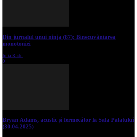
Din jurnalul unui ninja (87): Binecuvântarea
monotoniei
Iulia Radu
-
mai 8, 2025
0
Bryan Adams, acustic și fermecător la Sala Palatului
(30.04.2025)