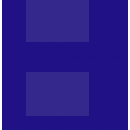
MASS MEDIA NEMUZICALA
170 de ani de România modernă. What’s
Next? la ediția a…
MASS MEDIA NEMUZICALA