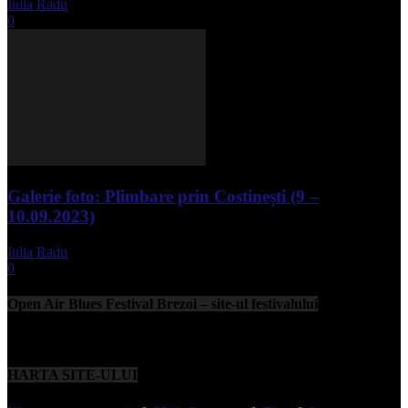
Iulia Radu
-
mai 1, 2025
0
Galerie foto: Plimbare prin Costinești (9 –
10.09.2023)
Iulia Radu
-
septembrie 11, 2023
0
Open Air Blues Festival Brezoi – site-ul festivalului
HARTA SITE-ULUI