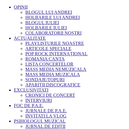
OPINII
BLOGUL LUI ANDREI
HOLBARILE LUI ANDREI
BLOGUL IULIEI
HOLBARILE IULIEI
COLABORATORII NOȘTRI
ACTUALITATE
PLAYLISTURILE NOASTRE
ARTICOLE SPECIALE
POP ROCK INTERNAȚIONAL
ROMANIA CANTA
LISTA CONCERTELOR
MASS MEDIA NEMUZICALA
MASS MEDIA MUZICALA
SONDAJE/TOPURI
APARIȚII DISCOGRAFICE
EXCLUSIVITATI
CRONICI DE CONCERT
INTERVIURI
FOC DE P.A.E.
JURNALE DE P.A.E.
INVITATI LA VLOG
PSIHOLOGUL MUZICAL
JURNAL DE EDIȚII