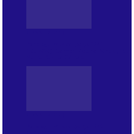
JURNAL DE EDIȚII
Psihologul Muzical (ediția 1241 –
1.08.2026): Carmen-Victoria Bârloiu, Top
Nonconformist Cântece…
JURNAL DE EDIȚII
Psihologul Muzical (ediția 1240 –
25.07.2026): Niki Puchianu, TOP