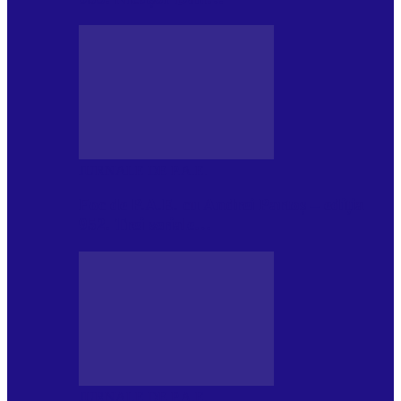
JURNALE DE P.A.E.
Foc de P.A.E. cu Andrei Partoș – ediția
952. Trei seriale…
JURNALE DE P.A.E.