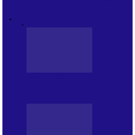
Modulul FNT Educațional, ediția a 5-a.
Spațiu esențial de expunere a…
EXCLUSIVITATI
Toate
CRONICI DE CONCERT
INTERVIURI
CRONICI DE CONCERT
Alexandru Andries în clubul Quantic
(2.06.2026)