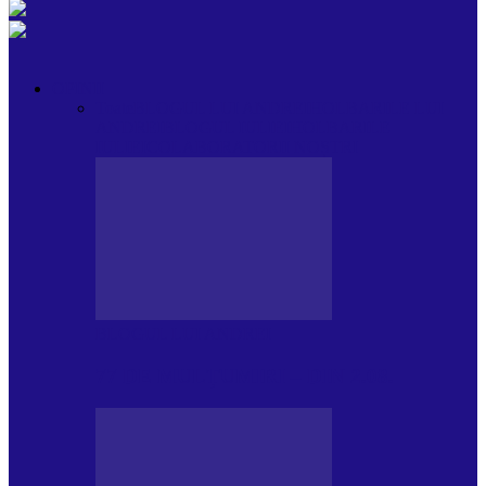
OPINII
Toate
BLOGUL LUI ANDREI
HOLBARILE LUI
ANDREI
BLOGUL IULIEI
HOLBARILE
IULIEI
COLABORATORII NOȘTRI
BLOGUL LUI ANDREI
77 DE MULȚUMIRI – DIN 2.08.