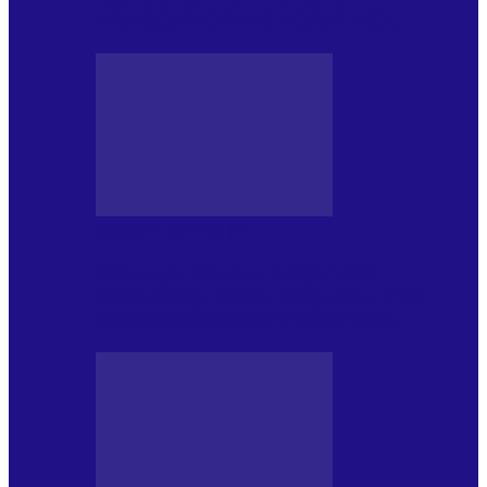
NONCONFORMIST CÂNTECE…
JURNAL DE EDIȚII
Psihologul Muzical (ediția 1239 –
18.07.2026): Walter Ghicolescu, TOP
NONCONFORMIST CÂNTECE…