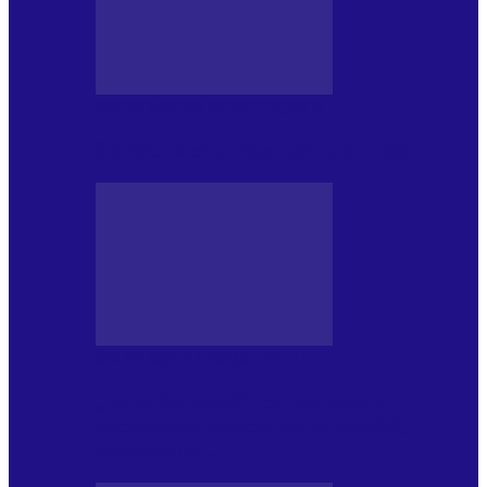
MASS MEDIA NEMUZICALA
Sfârșitul democrației așa cum o știm
MASS MEDIA NEMUZICALA
„Delta Sălbatică”, cel mai amplu
documentar dedicat Deltei Dunării,
proiectat în…