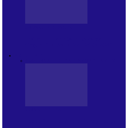
CRONICI DE CONCERT
Festivalul Internațional „George
Grigoriu” la Brăila (22 – 24.05.2026)
FOC DE P.A.E.
Toate
JURNALE DE P.A.E.
INVITATI LA VLOG
JURNALE DE P.A.E.
Foc de P.A.E. cu Andrei Partoș – ediția
953. Nicușor Dan…