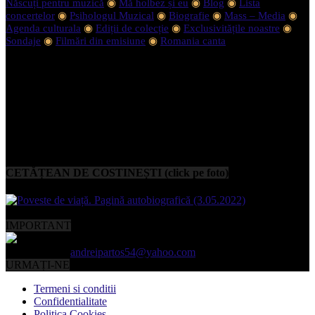
Născuți pentru muzică
◉
Mă holbez și eu
◉
Blog
◉
Lista
concertelor
◉
Psihologul Muzical
◉
Biografie
◉
Mass – Media
◉
Agenda culturala
◉
Ediții de colecție
◉
Exclusivitățile noastre
◉
Sondaje
◉
Filmări din emisiune
◉
Romania canta
CETĂȚEAN DE COSTINEȘTI (click pe foto)
IMPORTANT
Contactați-ne:
andreipartos54@yahoo.com
URMAȚI-NE
Termeni si conditii
Confidentialitate
Politica Cookies