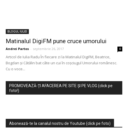
BLOGUL IULIEI
Matinalul DigiFM pune cruce umorului
Andrei Partos
-
septembrie 26, 2017
0
Articol de Iulia Radu În fiecare zi la Matinalul DigiFM, Beatrice,
Bogdan și Cătălin bat câte un cui în coșciugul Umorului românesc.
Cu o voce...
PROMOVEAZĂ-ȚI AFACEREA PE SITE ȘI PE VLOG (click pe
foto!)
Abonează-te la canalul nostru de Youtube (click pe foto)