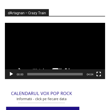
dArtagnan – Crazy Train
Player
video
00:00
04:04
CALENDARUL VOX POP ROCK
Informatii - click pe fiecare data