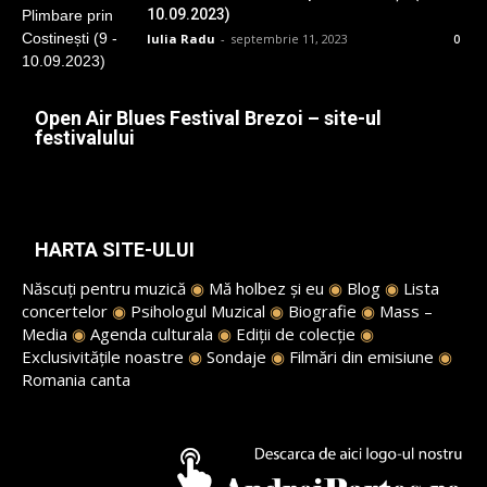
10.09.2023)
Iulia Radu
-
septembrie 11, 2023
0
Open Air Blues Festival Brezoi – site-ul
festivalului
HARTA SITE-ULUI
Născuți pentru muzică
◉
Mă holbez și eu
◉
Blog
◉
Lista
concertelor
◉
Psihologul Muzical
◉
Biografie
◉
Mass –
Media
◉
Agenda culturala
◉
Ediții de colecție
◉
Exclusivitățile noastre
◉
Sondaje
◉
Filmări din emisiune
◉
Romania canta