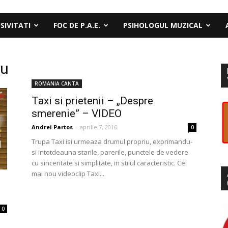
SIVITATI
FOC DE P.A.E.
PSIHOLOGUL MUZICAL
cu
ROMANIA CANTA
Taxi si prietenii – „Despre
smerenie” – VIDEO
Andrei Partos
-
aprilie 7, 2016
0
Trupa Taxi isi urmeaza drumul propriu, exprimandu-
si intotdeauna starile, parerile, punctele de vedere
cu sinceritate si simplitate, in stilul caracteristic. Cel
mai nou videoclip Taxi...
0