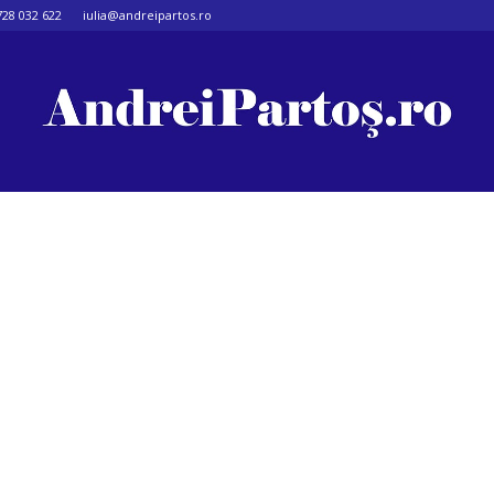
728 032 622
iulia@andreipartos.ro