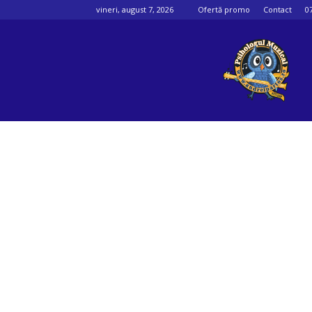
vineri, august 7, 2026
Ofertă promo
Contact
0
Psihologul
muzical