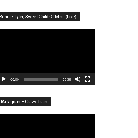
Bonnie Tyler, Sweet Child Of Mine (Live)
ayer
deo
00:00
03:38
dArtagnan – Crazy Train
ayer
deo