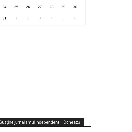
24
25
26
27
28
29
30
31
1
2
3
4
5
6
ondaje
ideo
Susține jurnalismul independent – Donează