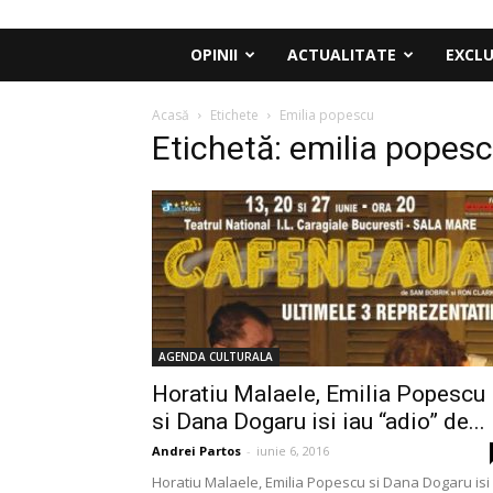
OPINII
ACTUALITATE
EXCLU
Acasă
Etichete
Emilia popescu
Etichetă: emilia popes
AGENDA CULTURALA
Horatiu Malaele, Emilia Popescu
si Dana Dogaru isi iau “adio” de...
Andrei Partos
-
iunie 6, 2016
Horatiu Malaele, Emilia Popescu si Dana Dogaru isi