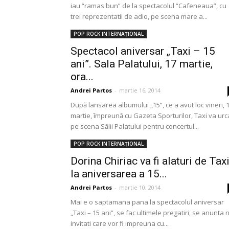
iau “ramas bun” de la spectacolul “Cafeneaua”, cu
trei reprezentatii de adio, pe scena mare a...
POP ROCK INTERNAȚIONAL
Spectacol aniversar „Taxi – 15
ani”. Sala Palatului, 17 martie,
ora...
Andrei Partos
-
martie 16, 2014
După lansarea albumului „15”, ce a avut loc vineri, 
martie, împreună cu Gazeta Sporturilor, Taxi va urc
pe scena Sălii Palatului pentru concertul...
POP ROCK INTERNAȚIONAL
Dorina Chiriac va fi alaturi de Tax
la aniversarea a 15...
Andrei Partos
-
martie 10, 2014
Mai e o saptamana pana la spectacolul aniversar
„Taxi – 15 ani”, se fac ultimele pregatiri, se anunta 
invitati care vor fi impreuna cu...