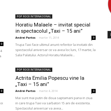
POP ROCK INTERNAȚIONAL
Horatiu Malaele – invitat special
in spectacolul „Taxi – 15 ani”
Andrei Partos
-
martie 11, 2014
0
0
Trupa Taxi face ultimul anunt referitor la invitatii din
spectacolul aniversar ce va avea loc luni, 17 martie, la
14
Sala Palatului. Actorul Horatiu Malaele...
a
POP ROCK INTERNAȚIONAL
i
Actrita Emilia Popescu vine la
„Taxi – 15 ani”
Andrei Partos
-
martie 4, 2014
0
0
Mai sunt mai putin de doua saptamani pana in ziua
noi
in care trupa Taxi va sarbatori 15 ani de existenta.
Spectacolul aniversar va avea...