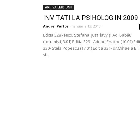
ARHIVA EMISIUNII
INVITATI LA PSIHOLOG IN 2009
Andrei Partos
-
ianuarie 13, 2013
Editia 328 - Nico, Stefana, just_lavy şi Adi Sabău
(forumişti, 3.01) Editia 329 - Adrian Enache(10.01) Edi
330- Stela Popescu (17.01) Editia 331- dr.Mihaela Bili
şi...