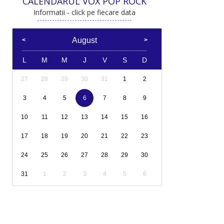
CALENDARUL VOX POP ROCK
Informatii - click pe fiecare data
August
L
M
M
J
V
S
D
27
28
29
30
31
1
2
3
4
5
6
7
8
9
10
11
12
13
14
15
16
17
18
19
20
21
22
23
24
25
26
27
28
29
30
31
1
2
3
4
5
6