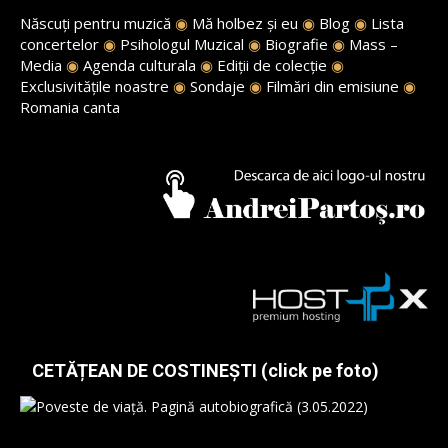
Născuți pentru muzică
◉
Mă holbez și eu
◉
Blog
◉
Lista
concertelor
◉
Psihologul Muzical
◉
Biografie
◉
Mass –
Media
◉
Agenda culturala
◉
Ediții de colecție
◉
Exclusivitățile noastre
◉
Sondaje
◉
Filmări din emisiune
◉
Romania canta
CETĂȚEAN DE COSTINEȘTI (click pe foto)