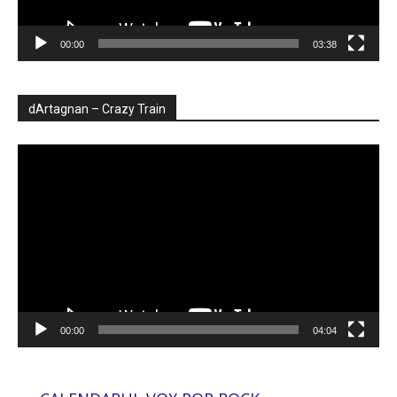
00:00
03:38
dArtagnan – Crazy Train
Player
video
00:00
04:04