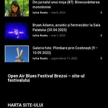
Din jurnalul unui ninja (87): Binecuvântarea
monotoniei
Iulia Radu
-
mai 8, 2025
0
Bryan Adams, acustic și fermecător la Sala
Palatului (30.04.2025)
Iulia Radu
-
mai 1, 2025
0
Galerie foto: Plimbare prin Costinești (9 –
10.09.2023)
Iulia Radu
-
septembrie 11, 2023
0
Open Air Blues Festival Brezoi – site-ul
festivalului
HARTA SITE-ULUI