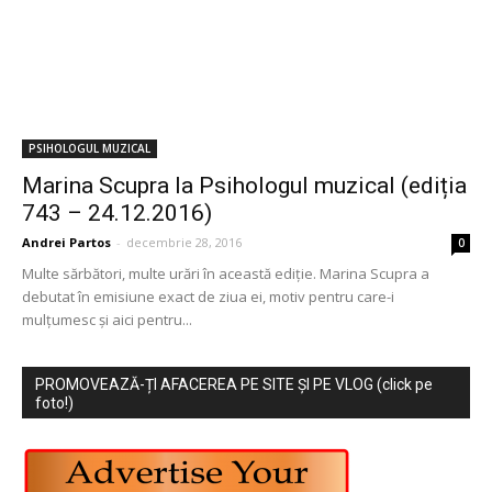
PSIHOLOGUL MUZICAL
Marina Scupra la Psihologul muzical (ediția
743 – 24.12.2016)
Andrei Partos
-
decembrie 28, 2016
0
Multe sărbători, multe urări în această ediție. Marina Scupra a
debutat în emisiune exact de ziua ei, motiv pentru care-i
mulțumesc și aici pentru...
PROMOVEAZĂ-ȚI AFACEREA PE SITE ȘI PE VLOG (click pe
foto!)