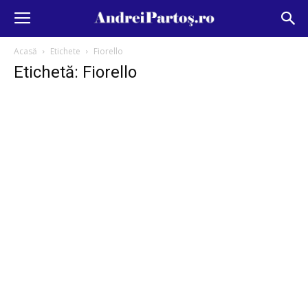
Acasă
Etichete
Fiorello
Etichetă: Fiorello