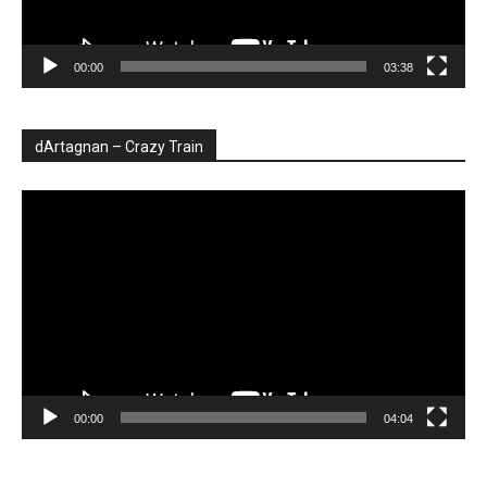
00:00
03:38
dArtagnan – Crazy Train
Player
video
00:00
04:04