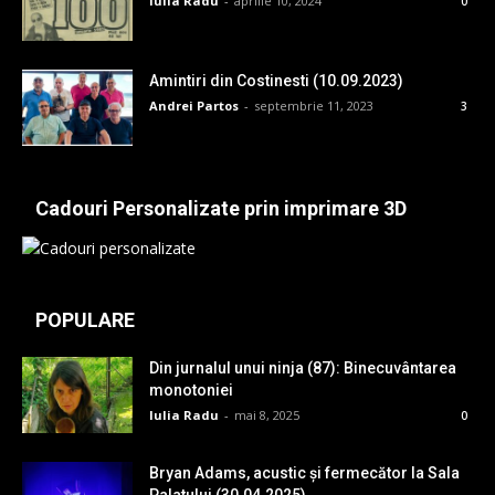
Iulia Radu
-
aprilie 10, 2024
0
Amintiri din Costinesti (10.09.2023)
Andrei Partos
-
septembrie 11, 2023
3
Cadouri Personalizate prin imprimare 3D
POPULARE
Din jurnalul unui ninja (87): Binecuvântarea
monotoniei
Iulia Radu
-
mai 8, 2025
0
Bryan Adams, acustic și fermecător la Sala
Palatului (30.04.2025)