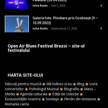
Iulia Radu
-
mai 1, 2025
0
Galerie foto: Plimbare prin Costinești (9 –
10.09.2023)
Iulia Radu
-
septembrie 11, 2023
0
Open Air Blues Festival Brezoi – site-ul
festivalului
HARTA SITE-ULUI
Născuți pentru muzică
◉
Mă holbez și eu
◉
Blog
◉
Lista
concertelor
◉
Psihologul Muzical
◉
Biografie
◉
Mass –
Media
◉
Agenda culturala
◉
Ediții de colecție
◉
Exclusivitățile noastre
◉
Sondaje
◉
Filmări din emisiune
◉
Romania canta