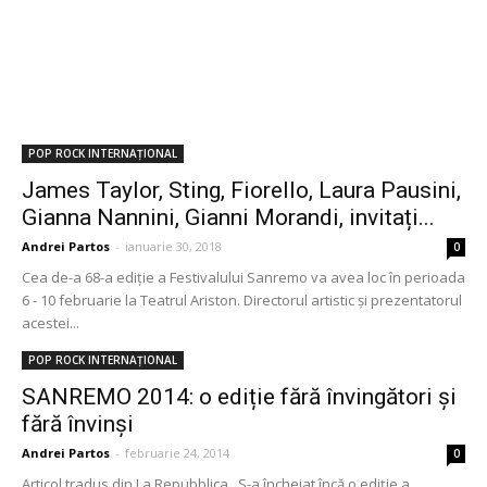
POP ROCK INTERNAȚIONAL
James Taylor, Sting, Fiorello, Laura Pausini,
Gianna Nannini, Gianni Morandi, invitați...
Andrei Partos
-
ianuarie 30, 2018
0
Cea de-a 68-a ediție a Festivalului Sanremo va avea loc în perioada
6 - 10 februarie la Teatrul Ariston. Directorul artistic și prezentatorul
acestei...
POP ROCK INTERNAȚIONAL
SANREMO 2014: o ediție fără învingători și
fără învinși
Andrei Partos
-
februarie 24, 2014
0
Articol tradus din La Repubblica S-a încheiat încă o ediție a