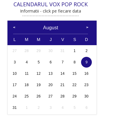
CALENDARUL VOX POP ROCK
Informatii - click pe fiecare data
August
L
M
M
J
V
S
D
27
28
29
30
31
1
2
3
4
5
6
7
8
9
10
11
12
13
14
15
16
17
18
19
20
21
22
23
24
25
26
27
28
29
30
31
1
2
3
4
5
6